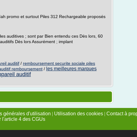
 Mah promo et surtout Piles 312 Rechargeable proposés
s auditives ; sont par Bien entendu ces Dès lors, 60
 auditifs Dès lors Assurément ; implant
il auditif
/
remboursement securite sociale piles
les meilleures marques
 auditif remboursement
/
areil auditif
 générales d'utilisation
|
Utilisation des cookies
|
Contact à pro
r l'article 4 des CGUs