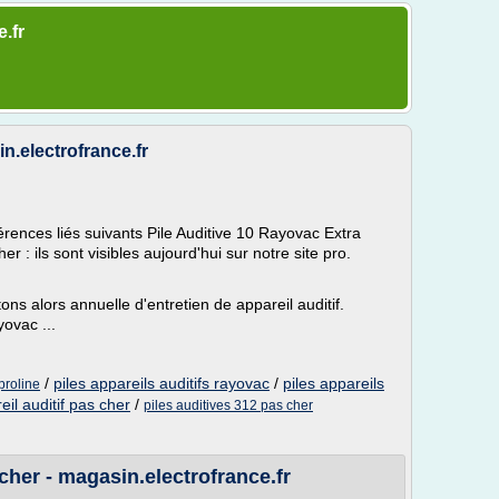
e.fr
in.electrofrance.fr
férences liés suivants Pile Auditive 10 Rayovac Extra
r : ils sont visibles aujourd'hui sur notre site pro.
s alors annuelle d'entretien de appareil auditif.
ovac ...
/
piles appareils auditifs rayovac
/
piles appareils
proline
eil auditif pas cher
/
piles auditives 312 pas cher
cher - magasin.electrofrance.fr