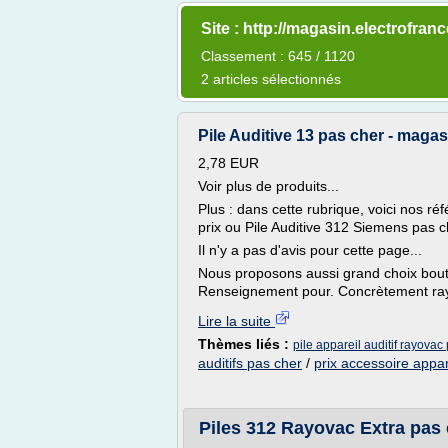
Site : http://magasin.electrofranc
Classement : 645 / 1120
2 articles sélectionnés
Pile Auditive 13 pas cher - magas
2,78 EUR
Voir plus de produits...
Plus : dans cette rubrique, voici nos ré
prix ou Pile Auditive 312 Siemens pas che
Il n'y a pas d'avis pour cette page...
Nous proposons aussi grand choix bouton
Renseignement pour. Concrètement ray
Lire la suite
Thèmes liés :
pile appareil auditif rayovac 
auditifs pas cher
/
prix accessoire appar
Piles 312 Rayovac Extra pas 