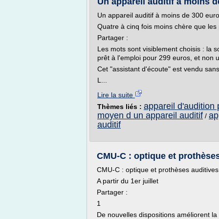
Un appareil auditif à moins 
Un appareil auditif à moins de 300 eur
Quatre à cinq fois moins chère que les
Partager :
Les mots sont visiblement choisis : la 
prêt à l'emploi pour 299 euros, et non un
Cet "assistant d'écoute" est vendu san
L...
Lire la suite
appareil d'audition
Thèmes liés :
moyen d un appareil auditif
ap
/
auditif
CMU-C : optique et prothèses
CMU-C : optique et prothèses auditiv
A partir du 1er juillet
Partager :
1
De nouvelles dispositions améliorent la