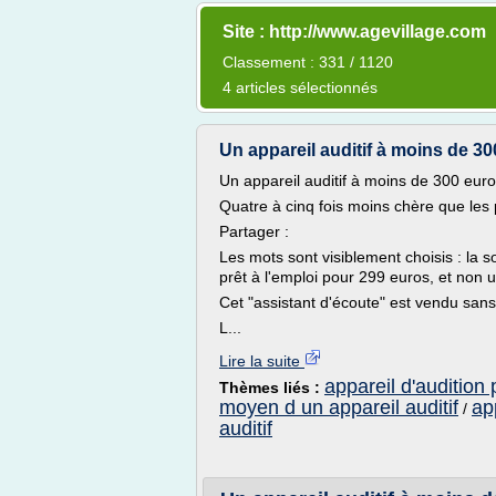
Site : http://www.agevillage.com
Classement : 331 / 1120
4 articles sélectionnés
Un appareil auditif à moins de 30
Un appareil auditif à moins de 300 eur
Quatre à cinq fois moins chère que les
Partager :
Les mots sont visiblement choisis : la 
prêt à l'emploi pour 299 euros, et non un
Cet "assistant d'écoute" est vendu san
L...
Lire la suite
appareil d'audition
Thèmes liés :
moyen d un appareil auditif
ap
/
auditif