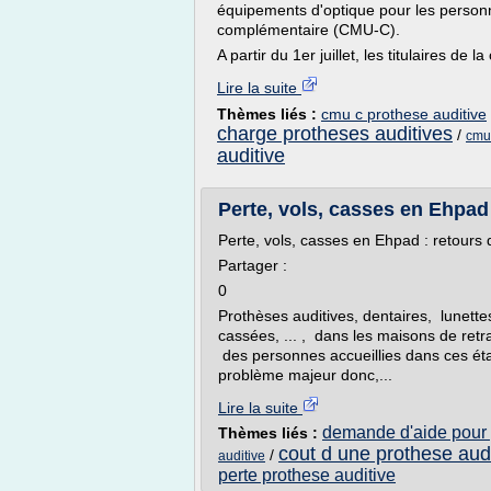
équipements d'optique pour les personne
complémentaire (CMU-C).
A partir du 1er juillet, les titulaires de 
Lire la suite
Thèmes liés :
cmu c prothese auditive
charge protheses auditives
/
cmu 
auditive
Perte, vols, casses en Ehpad 
Perte, vols, casses en Ehpad : retours
Partager :
0
Prothèses auditives, dentaires, lunet
cassées, ... , dans les maisons de retr
des personnes accueillies dans ces éta
problème majeur donc,...
Lire la suite
demande d'aide pour 
Thèmes liés :
cout d une prothese audi
/
auditive
perte prothese auditive