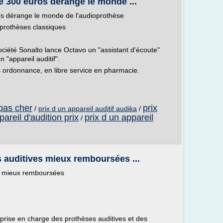
de 300 euros dérange le monde ...
os dérange le monde de l'audioprothèse
 prothèses classiques
société Sonalto lance Octavo un "assistant d'écoute"
 "appareil auditif".
s ordonnance, en libre service en pharmacie.
 pas cher
prix
/
prix d un appareil auditif audika
/
pareil d'audition prix
prix d un appareil
/
 auditives mieux remboursées ...
es mieux remboursées
 prise en charge des prothèses auditives et des