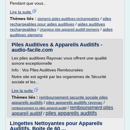
Pendant que vous...
Lire la suite
Thèmes liés :
/
piles
siemens aides auditives rechargeables
rechargeables pour aides auditives
/
aides auditives
rechargeables
/
/
aides
chargeur pile appareil auditif siemens
auditives siemens
Piles Auditives & Appareils Auditifs -
audio-facile.com
Les piles auditives Rayovac vous offrent une qualité
sonore exceptionnelle
Info : Vos Piles Auditives Remboursées
Notre site est agréé par les organismes de Sécurité
sociale et les...
Lire la suite
Thèmes liés :
remboursement securite sociale piles
appareils auditifs
/
piles appareils auditifs rayovac
/
remboursement piles
/
remboursement ss piles appareil auditif
piles appareils auditifs
appareil auditif
/
Lingettes Nettoyantes pour Appareils
Auditifs. Boite de 60 ...