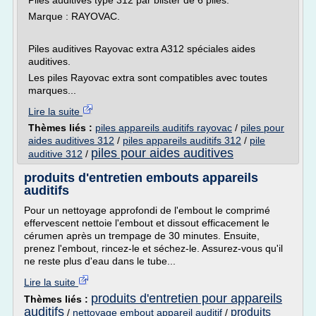
Piles auditives type 312 par blister de 6 piles.
Marque : RAYOVAC.
Piles auditives Rayovac extra A312 spéciales aides
auditives.
Les piles Rayovac extra sont compatibles avec toutes
marques...
Lire la suite
Thèmes liés :
piles appareils auditifs rayovac
/
piles pour
aides auditives 312
/
piles appareils auditifs 312
/
pile
piles pour aides auditives
auditive 312
/
produits d'entretien embouts appareils
auditifs
Pour un nettoyage approfondi de l'embout le comprimé
effervescent nettoie l'embout et dissout efficacement le
cérumen après un trempage de 30 minutes. Ensuite,
prenez l'embout, rincez-le et séchez-le. Assurez-vous qu'il
ne reste plus d'eau dans le tube...
Lire la suite
produits d'entretien pour appareils
Thèmes liés :
auditifs
produits
/
nettoyage embout appareil auditif
/