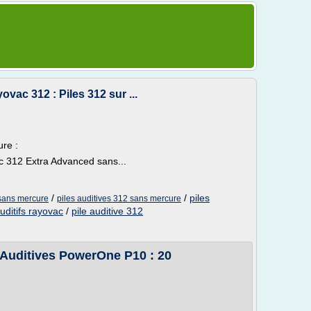
vac 312 : Piles 312 sur ...
re :
c 312 Extra Advanced sans...
/
/
piles
 sans mercure
piles auditives 312 sans mercure
auditifs rayovac
/
pile auditive 312
 Auditives PowerOne P10 : 20