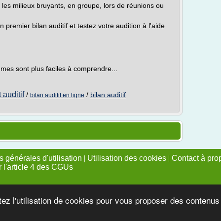
les milieux bruyants, en groupe, lors de réunions ou
n premier bilan auditif et testez votre audition à l'aide
mes sont plus faciles à comprendre...
t auditif
/
/
bilan auditif
bilan auditif en ligne
 générales d'utilisation
|
Utilisation des cookies
|
Contact à pro
r l'article 4 des CGUs
tez l'utilisation de cookies pour vous proposer des contenu