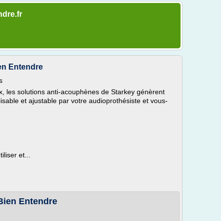
ndre.fr
ien Entendre
s
ex, les solutions anti-acouphènes de Starkey génèrent
sable et ajustable par votre audioprothésiste et vous-
iliser et...
 Bien Entendre