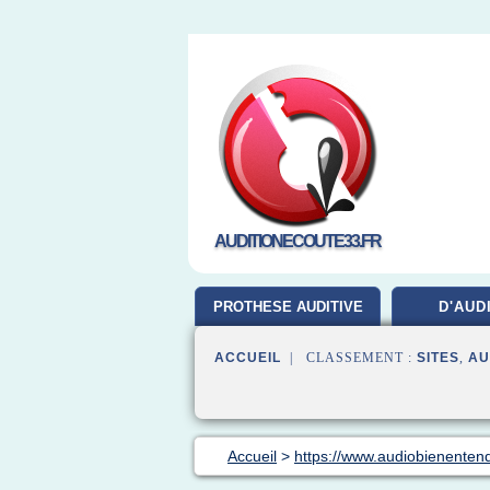
AUDITIONECOUTE33.FR
PROTHESE AUDITIVE
D'AUD
ACCUEIL
| CLASSEMENT :
SITES
,
AU
Accueil
>
https://www.audiobienentend