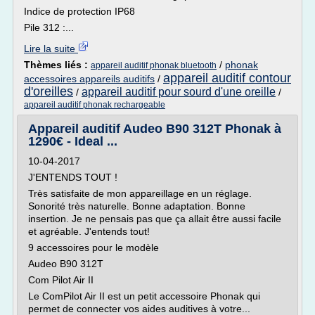
Indice de protection IP68
Pile 312 :...
Lire la suite
Thèmes liés :
/
phonak
appareil auditif phonak bluetooth
appareil auditif contour
accessoires appareils auditifs
/
d'oreilles
appareil auditif pour sourd d'une oreille
/
/
appareil auditif phonak rechargeable
Appareil auditif Audeo B90 312T Phonak à
1290€ - Ideal ...
10-04-2017
J'ENTENDS TOUT !
Très satisfaite de mon appareillage en un réglage.
Sonorité très naturelle. Bonne adaptation. Bonne
insertion. Je ne pensais pas que ça allait être aussi facile
et agréable. J'entends tout!
9 accessoires pour le modèle
Audeo B90 312T
Com Pilot Air II
Le ComPilot Air II est un petit accessoire Phonak qui
permet de connecter vos aides auditives à votre...