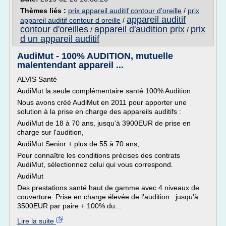
Thèmes liés :
prix appareil auditif contour d'oreille
/
prix
appareil auditif
appareil auditif contour d oreille
/
contour d'oreilles
appareil d'audition prix
prix
/
/
d un appareil auditif
AudiMut - 100% AUDITION, mutuelle
malentendant appareil ...
ALVIS Santé
AudiMut la seule complémentaire santé 100% Audition
Nous avons créé AudiMut en 2011 pour apporter une
solution à la prise en charge des appareils auditifs :
AudiMut de 18 à 70 ans, jusqu'à 3900EUR de prise en
charge sur l'audition,
AudiMut Senior + plus de 55 à 70 ans,
Pour connaître les conditions précises des contrats
AudiMut, sélectionnez celui qui vous correspond.
AudiMut
Des prestations santé haut de gamme avec 4 niveaux de
couverture. Prise en charge élevée de l'audition : jusqu'à
3500EUR par paire + 100% du...
Lire la suite