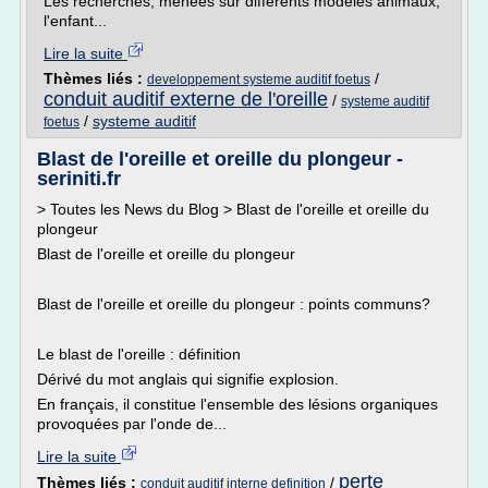
Les recherches, menées sur différents modèles animaux,
l'enfant...
Lire la suite
Thèmes liés :
/
developpement systeme auditif foetus
conduit auditif externe de l'oreille
/
systeme auditif
/
systeme auditif
foetus
Blast de l'oreille et oreille du plongeur -
seriniti.fr
> Toutes les News du Blog > Blast de l'oreille et oreille du
plongeur
Blast de l'oreille et oreille du plongeur
Blast de l'oreille et oreille du plongeur : points communs?
Le blast de l'oreille : définition
Dérivé du mot anglais qui signifie explosion.
En français, il constitue l'ensemble des lésions organiques
provoquées par l'onde de...
Lire la suite
perte
Thèmes liés :
/
conduit auditif interne definition