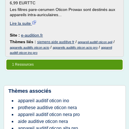
6,99 EURTTC
Les filtres pare-cerumen Oticon Prowax sont destinés aux
appareils intra-auriculaires...
Lire la suite
Site :
e-audition.fr
Thèmes liés :
/
/
siemens aide auditive fr
appareil auditif oticon agil
/
/
appareils auditifs oticon acto
appareils auditifs oticon acto pro
appareil
auditif oticon ino pro
1 Ressources
Thèmes associés
appareil auditif oticon ino
prothese auditive oticon nera
appareil auditif oticon nera pro
aide auditive oticon nera
appareil auditif oticon alta pro