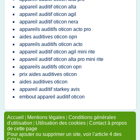
appareil auditif oticon alta
appareil auditif oticon agil
appareil auditif oticon nera
appareils auditifs oticon acto pro
aides auditives oticon opn
appareils auditifs oticon acto
appareil auditif oticon agil mini rite
appareil auditif oticon alta pro mini rite
appareils auditifs oticon opn
prix aides auditives oticon
aides auditives oticon
appareil auditif starkey avis
embout appareil auditif oticon
Accueil
|
Mentions légales
|
Conditions générales
d'utilisation
|
Utilisation des cookies
|
Contact à propos
de cette page
Pour ajouter ou supprimer un site, voir l'article 4 des
CGUs