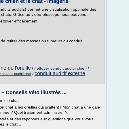
e chien et le chat - Imagerie
duits auditifs) permet une visualisation optimale des
et chats. Grâce au vidéo-otoscope nous pouvons :
 nettoyer efficacement
, de retirer des masses ou tumeurs du conduit...
ne de l'oreille
/
nettoyer conduit auditif chien
/
conduit auditif externe
/
 conduit auditif chat
– Conseils véto illustrés ...
hez le chat
on chat a les oreilles qui grattent ! Mon chat a une gale
homme ? Quel traitement administrer ?
lustrés et des réponses aux questions que vous vous
ez le chat...