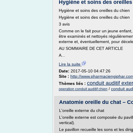
Hygiène et soins des oreille
Hygiène et soins des oreilles du chien
Hygiène et soins des oreilles du chien
3 avis
Comme on le fait pour un jeune enfant, 
être examinés et nettoyés régulièrement
externe et, éventuellement, pour déceler
AU SOMMAIRE DE CET ARTICLE
A...
Lire la suite
Date:
2017-05-10 04:47:26
Site :
http://www.pharmaciengiphar.co
conduit auditif exter
Thèmes liés :
/
conduit audi
operation conduit auditif chien
Anatomie oreille du chat – Co
L'oreille externe du chat
L'oreille externe est composée du pavillo
vertical).
Le pavillon recueille les sons et les dir