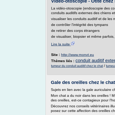
Vidéo-otoscopie - Otite chez l
La vidéo-otoscopie (endoscopie des con
conduits auditifs externes des chiens 
visualiser les conduits auditif et de les
de contrôler l'intégrité des tympans
de retirer des corps étrangers
de visualiser, biopsier et même parfois
Lire la suite
Site :
http://www.monvt.eu
conduit auditif exter
Thèmes liés :
/
tumeur du conduit auditif chez le chat
tumeur
Gale des oreilles chez le chat 
Sujets en lien avec la gale auriculaire c
Mon chat a du noir dans les oreilles ! M
des oreilles, est-ce contagieux pour l'
Découvrez nos conseils vétérinaires il
posez sur cette affection des oreilles ch