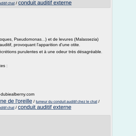
conduit auditif externe
/
ditif chat
coques, Pseudomonas...) et de levures (Malassezia)
ditif, provoquant l'apparition d'une otite.
écrétions purulentes et à une odeur très désagréable.
tes :
y-dubiealberny.com
ne de l'oreille
/
/
tumeur du conduit auditif chez le chat
conduit auditif externe
/
itif chat