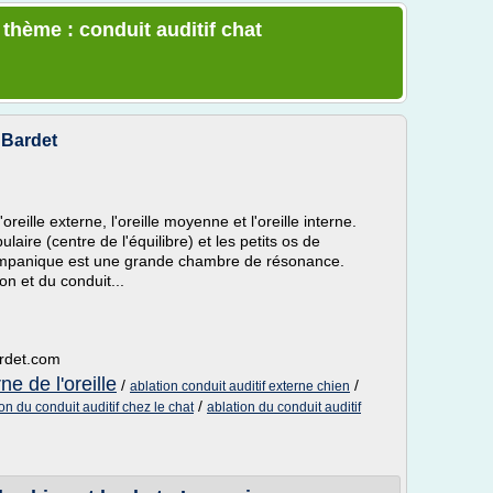
 thème : conduit auditif chat
e Bardet
l'oreille externe, l'oreille moyenne et l'oreille interne.
bulaire (centre de l'équilibre) et les petits os de
 tympanique est une grande chambre de résonance.
on et du conduit...
ardet.com
ne de l'oreille
/
/
ablation conduit auditif externe chien
/
on du conduit auditif chez le chat
ablation du conduit auditif