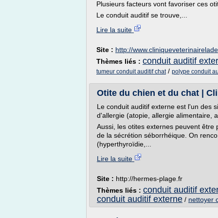
Plusieurs facteurs vont favoriser ces oti
Le conduit auditif se trouve,...
Lire la suite
Site :
http://www.cliniqueveterinairela
conduit auditif exter
Thèmes liés :
/
tumeur conduit auditif chat
polype conduit aud
Otite du chien et du chat | C
Le conduit auditif externe est l'un des 
d'allergie (atopie, allergie alimentaire,
Aussi, les otites externes peuvent être
de la sécrétion séborrhéique. On renc
(hyperthyroïdie,...
Lire la suite
Site :
http://hermes-plage.fr
conduit auditif exter
Thèmes liés :
conduit auditif externe
/
nettoyer c