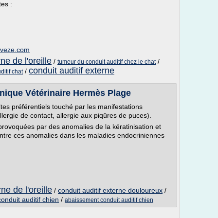
tes :
deveze.com
ne de l'oreille
/
/
tumeur du conduit auditif chez le chat
conduit auditif externe
/
itif chat
linique Vétérinaire Hermès Plage
sites préférentiels touché par les manifestations
 allergie de contact, allergie aux piqûres de puces).
 provoquées par des anomalies de la kératinisation et
ontre ces anomalies dans les maladies endocriniennes
ne de l'oreille
/
conduit auditif externe douloureux
/
onduit auditif chien
/
abaissement conduit auditif chien