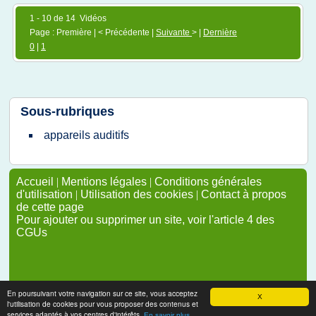
1 - 10 de 14 Vidéos
Page : Première | < Précédente |
Suivante
> |
Dernière
0
|
1
Sous-rubriques
appareils auditifs
Accueil
|
Mentions légales
|
Conditions générales
d'utilisation
|
Utilisation des cookies
|
Contact à propos
de cette page
Pour ajouter ou supprimer un site, voir l'article 4 des
CGUs
En poursuivant votre navigation sur ce site, vous acceptez
X
l'utilisation de cookies pour vous proposer des contenus et
services adaptés à vos centres d'intérêts.
En savoir plus