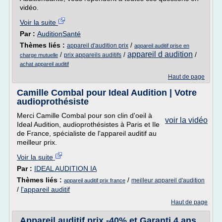
vidéo.
Voir la suite
Par :
AuditionSanté
Thèmes liés :
/
appareil d'audition prix
appareil auditif prise en
appareil d audition
/
/
/
prix appareils auditifs
charge mutuelle
achat appareil auditif
Haut de page
Camille Combal pour Ideal Audition | Votre
audioprothésiste
Merci Camille Combal pour son clin d'oeil à
voir la vidéo
Ideal Audition, audioprothésistes à Paris et Ile
de France, spécialiste de l'appareil auditif au
meilleur prix.
Voir la suite
Par :
IDEAL AUDITION IA
Thèmes liés :
/
meilleur appareil d'audition
appareil auditif prix france
/
l'appareil auditif
Haut de page
Appareil auditif prix -40% et Garanti 4 ans