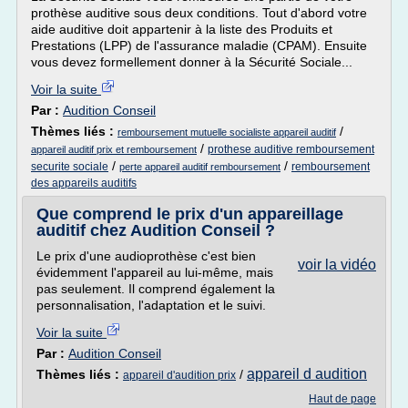
prothèse auditive sous deux conditions. Tout d'abord votre
aide auditive doit appartenir à la liste des Produits et
Prestations (LPP) de l'assurance maladie (CPAM). Ensuite
vous devez formellement donner à la Sécurité Sociale...
Voir la suite
Par :
Audition Conseil
Thèmes liés :
/
remboursement mutuelle socialiste appareil auditif
/
prothese auditive remboursement
appareil auditif prix et remboursement
/
/
securite sociale
remboursement
perte appareil auditif remboursement
des appareils auditifs
Que comprend le prix d'un appareillage
auditif chez Audition Conseil ?
Le prix d'une audioprothèse c'est bien
voir la vidéo
évidemment l'appareil au lui-même, mais
pas seulement. Il comprend également la
personnalisation, l'adaptation et le suivi.
Voir la suite
Par :
Audition Conseil
appareil d audition
Thèmes liés :
/
appareil d'audition prix
Haut de page