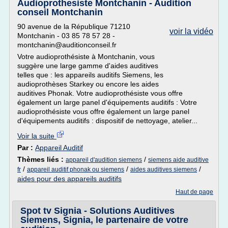
Audioprothesiste Montchanin - Audition
conseil Montchanin
90 avenue de la République 71210
voir la vidéo
Montchanin - 03 85 78 57 28 -
montchanin@auditionconseil.fr
Votre audioprothésiste à Montchanin, vous
suggère une large gamme d'aides auditives
telles que : les appareils auditifs Siemens, les
audioprothèses Starkey ou encore les aides
auditives Phonak. Votre audioprothésiste vous offre
également un large panel d'équipements auditifs : Votre
audioprothésiste vous offre également un large panel
d'équipements auditifs : dispositif de nettoyage, atelier...
Voir la suite
Par :
Appareil Auditif
Thèmes liés :
/
appareil d'audition siemens
siemens aide auditive
/
/
/
fr
appareil auditif phonak ou siemens
aides auditives siemens
aides pour des appareils auditifs
Haut de page
Spot tv Signia - Solutions Auditives
Siemens, Signia, le partenaire de votre