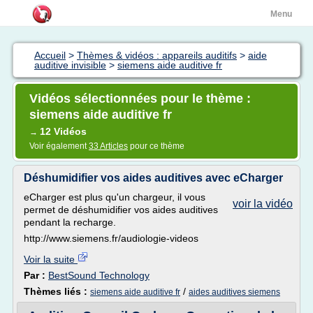
Menu
Accueil
>
Thèmes & vidéos : appareils auditifs
>
aide
auditive invisible
>
siemens aide auditive fr
Vidéos sélectionnées pour le thème :
siemens aide auditive fr
12 Vidéos
→
Voir également
33 Articles
pour ce thème
Déshumidifier vos aides auditives avec eCharger
eCharger est plus qu'un chargeur, il vous
voir la vidéo
permet de déshumidifier vos aides auditives
pendant la recharge.
http://www.siemens.fr/audiologie-videos
Voir la suite
Par :
BestSound Technology
Thèmes liés :
/
siemens aide auditive fr
aides auditives siemens