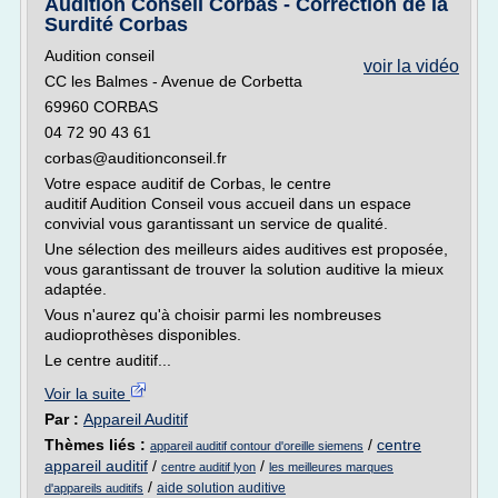
Audition Conseil Corbas - Correction de la
Surdité Corbas
Audition conseil
voir la vidéo
CC les Balmes - Avenue de Corbetta
69960 CORBAS
04 72 90 43 61
corbas@auditionconseil.fr
Votre espace auditif de Corbas, le centre
auditif Audition Conseil vous accueil dans un espace
convivial vous garantissant un service de qualité.
Une sélection des meilleurs aides auditives est proposée,
vous garantissant de trouver la solution auditive la mieux
adaptée.
Vous n'aurez qu'à choisir parmi les nombreuses
audioprothèses disponibles.
Le centre auditif...
Voir la suite
Par :
Appareil Auditif
Thèmes liés :
/
centre
appareil auditif contour d'oreille siemens
appareil auditif
/
/
centre auditif lyon
les meilleures marques
/
aide solution auditive
d'appareils auditifs