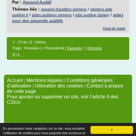
Par :
Appareil Auditif
Thèmes liés :
/
appareil d'audition siemens
siemens aide
/
/
/
aides
auditive fr
aides auditives siemens
aide auditive starkey
pour des appareils auditifs
Haut de page
1 - 10 de 12 Vidéos
Page : Première | < Précédente |
Suivante
> |
Dernière
0
|
1
Accueil
|
Mentions légales
|
Conditions générales
d'utilisation
|
Utilisation des cookies
|
Contact à propos
de cette page
Pour ajouter ou supprimer un site, voir l'article 4 des
CGUs
En poursuivant votre navigation sur ce site, vous acceptez
X
l'utilisation de cookies pour vous proposer des contenus et