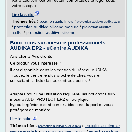
votre audition tout en restant confortables et léger sous
votre casque....
Lire la suite
Thèmes liés :
/
bouchon auditif moto
protection auditive audika avis
/
protection auditive silicone mesure
/
protection auditive
/
protection auditive silicone
audika
Bouchons sur-mesure professionnels
AUDIKA EP2 - eCentre AUDIKA
Avis clients Avis clients
Ce produit vous intéresse ?
Il est disponible dans les centres du réseau AUDIKA !
Trouvez le centre le plus proche de chez vous en
consultant la liste de nos centres auditifs !
Adaptés pour une utilisation régulière, les bouchons sur-
mesure AUDI-PROTECT EP2 en acrylique
hypoallergénique sont confortables lors du port et vous
protègent de manière...
Lire la suite
Thèmes liés :
/
protection auditive sur
protection auditive audika avis
/
/
mesure pour le tir
protection auditive tir sportif
protection auditive