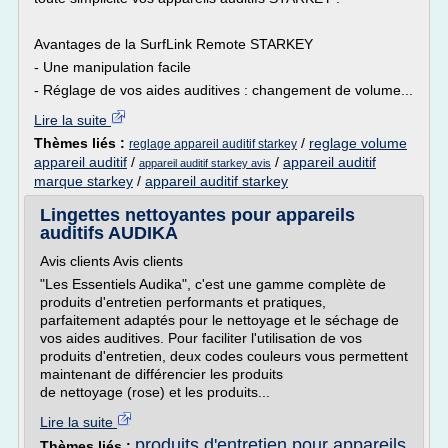
Avantages de la SurfLink Remote STARKEY
- Une manipulation facile
- Réglage de vos aides auditives : changement de volume...
Lire la suite
Thèmes liés :
/
reglage volume
reglage appareil auditif starkey
appareil auditif
/
/
appareil auditif
appareil auditif starkey avis
marque starkey
/
appareil auditif starkey
Lingettes nettoyantes pour appareils
auditifs AUDIKA
Avis clients Avis clients
"Les Essentiels Audika", c'est une gamme complète de
produits d'entretien performants et pratiques,
parfaitement adaptés pour le nettoyage et le séchage de
vos aides auditives. Pour faciliter l'utilisation de vos
produits d'entretien, deux codes couleurs vous permettent
maintenant de différencier les produits
de nettoyage (rose) et les produits...
Lire la suite
produits d'entretien pour appareils
Thèmes liés :