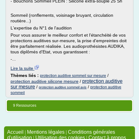
- Bouchons Sommeil PLEIN : Silicone extra-souple 25 Sh
Sommeil (ronflements, voisinage bruyant, circulation
routière...)
L'expertise du N°1 de l'audition
Pour vous assurer le meilleur confort et l'étanchéité de vos
protections auditives sur-mesure, la prise d'empreintes doit
être parfaitement réalisée. Les audioprothésistes AUDIKA,
tous diplômés d'Etat, vous garantissent :
-...
Lire la suite
Thèmes liés :
/
protection auditive sommeil sur mesure
protection auditive
protection auditive silicone mesure
/
sur mesure
/
/
protection auditive
protection auditive sommeil avis
sommeil
9 Ressources
Accueil
|
Mentions légales
|
Conditions générales
d'utilisation
|
Utilisation des cookies
|
Contact à propos