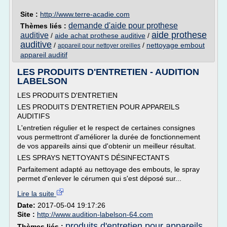
Site :
http://www.terre-acadie.com
demande d'aide pour prothese
Thèmes liés :
aide prothese
auditive
/
aide achat prothese auditive
/
auditive
/
/
nettoyage embout
appareil pour nettoyer oreilles
appareil auditif
LES PRODUITS D'ENTRETIEN - AUDITION
LABELSON
LES PRODUITS D'ENTRETIEN
LES PRODUITS D'ENTRETIEN POUR APPAREILS
AUDITIFS
L'entretien régulier et le respect de certaines consignes
vous permettront d'améliorer la durée de fonctionnement
de vos appareils ainsi que d'obtenir un meilleur résultat.
LES SPRAYS NETTOYANTS DÉSINFECTANTS
Parfaitement adapté au nettoyage des embouts, le spray
permet d'enlever le cérumen qui s'est déposé sur...
Lire la suite
Date:
2017-05-04 19:17:26
Site :
http://www.audition-labelson-64.com
produits d'entretien pour appareils
Thèmes liés :