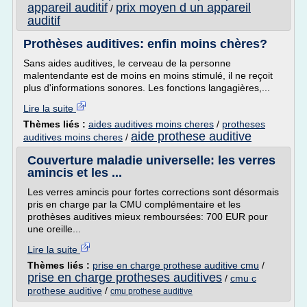
appareil auditif
prix moyen d un appareil
/
auditif
Prothèses auditives: enfin moins chères?
Sans aides auditives, le cerveau de la personne
malentendante est de moins en moins stimulé, il ne reçoit
plus d'informations sonores. Les fonctions langagières,...
Lire la suite
Thèmes liés :
aides auditives moins cheres
/
protheses
aide prothese auditive
auditives moins cheres
/
Couverture maladie universelle: les verres
amincis et les ...
Les verres amincis pour fortes corrections sont désormais
pris en charge par la CMU complémentaire et les
prothèses auditives mieux remboursées: 700 EUR pour
une oreille...
Lire la suite
Thèmes liés :
prise en charge prothese auditive cmu
/
prise en charge protheses auditives
/
cmu c
prothese auditive
/
cmu prothese auditive