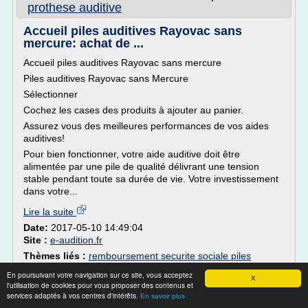
prothese auditive
Accueil piles auditives Rayovac sans
mercure: achat de ...
Accueil piles auditives Rayovac sans mercure
Piles auditives Rayovac sans Mercure
Sélectionner
Cochez les cases des produits à ajouter au panier.
Assurez vous des meilleures performances de vos aides
auditives!
Pour bien fonctionner, votre aide auditive doit être
alimentée par une pile de qualité délivrant une tension
stable pendant toute sa durée de vie. Votre investissement
dans votre...
Lire la suite
Date:
2017-05-10 14:49:04
Site :
e-audition.fr
Thèmes liés :
remboursement securite sociale piles
piles appareils auditifs 10
appareils auditifs
/
/
piles
En poursuivant votre navigation sur ce site, vous acceptez
accessoire appareil auditif
X
appareils auditifs rayovac
/
l'utilisation de cookies pour vous proposer des contenus et
pile auditive
/
accessoire appareil auditif pile auditive 675
services adaptés à vos centres d'intérêts.
En savoir plus