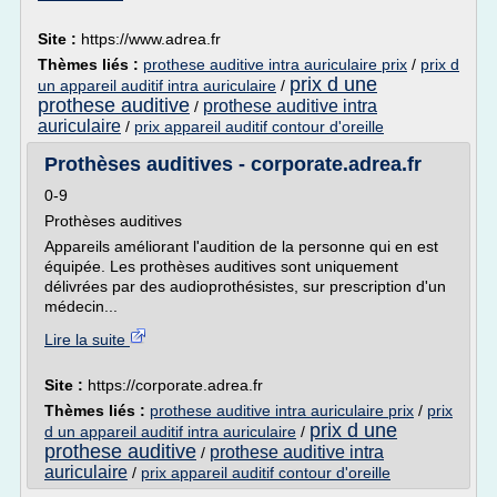
Site :
https://www.adrea.fr
Thèmes liés :
prothese auditive intra auriculaire prix
/
prix d
prix d une
un appareil auditif intra auriculaire
/
prothese auditive
prothese auditive intra
/
auriculaire
/
prix appareil auditif contour d'oreille
Prothèses auditives - corporate.adrea.fr
0-9
Prothèses auditives
Appareils améliorant l'audition de la personne qui en est
équipée. Les prothèses auditives sont uniquement
délivrées par des audioprothésistes, sur prescription d'un
médecin...
Lire la suite
Site :
https://corporate.adrea.fr
Thèmes liés :
prothese auditive intra auriculaire prix
/
prix
prix d une
d un appareil auditif intra auriculaire
/
prothese auditive
prothese auditive intra
/
auriculaire
/
prix appareil auditif contour d'oreille