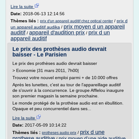
Lire la suite
Date:
2018-06-13 12:14:56
Thèmes liés :
/
prix d
prix d'un appareil auditif chez optical center
prix moyen d un appareil
un appareil auditif audika
/
auditif
appareil d'audition prix
prix d un
/
/
appareil auditif
Le prix des prothèses audio devrait
baisser - Le Parisien
Le prix des prothèses audio devrait baisser
> Economie |31 mars 2011, 7h00|
Trouvez votre nouvel emploi parmi + de 10.000 offres
Après les lunettes, c'est au tour de l'appareillage auditif
de s'ouvrir à la concurrence. Le groupe Afflelou inaugure
son premier magasin la semaine prochaine.
Le monde protégé de la prothèse audio est en ébullition.
Opaque et peu concurrentiel dans ses...
Lire la suite
Date:
2017-05-09 10:14:22
prix d une
Thèmes liés :
/
protheses audio prix
prothese auditive
prix moyen d'une aide auditive
/