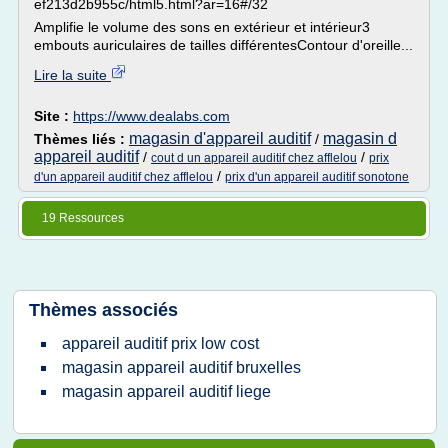
ef213d2b955c/html5.html?ar=16#/32
Amplifie le volume des sons en extérieur et intérieur3
embouts auriculaires de tailles différentesContour d'oreille...
Lire la suite
Site :
https://www.dealabs.com
magasin d'appareil auditif
magasin d
Thèmes liés :
/
appareil auditif
/
/
cout d un appareil auditif chez afflelou
prix
/
d'un appareil auditif chez afflelou
prix d'un appareil auditif sonotone
19 Ressources
Thèmes associés
appareil auditif prix low cost
magasin appareil auditif bruxelles
magasin appareil auditif liege