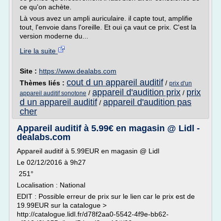
ce qu'on achète.
Là vous avez un ampli auriculaire. il capte tout, amplifie
tout, l'envoie dans l'oreille. Et oui ça vaut ce prix. C'est la
version moderne du...
Lire la suite
Site :
https://www.dealabs.com
cout d un appareil auditif
Thèmes liés :
/
prix d'un
appareil d'audition prix
prix
/
/
appareil auditif sonotone
d un appareil auditif
appareil d'audition pas
/
cher
Appareil auditif à 5.99€ en magasin @ Lidl -
dealabs.com
Appareil auditif à 5.99EUR en magasin @ Lidl
Le 02/12/2016 à 9h27
251°
Localisation : National
EDIT : Possible erreur de prix sur le lien car le prix est de
19.99EUR sur la catalogue >
http://catalogue.lidl.fr/d78f2aa0-5542-4f9e-bb62-