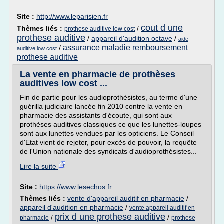
Site :
http://www.leparisien.fr
cout d une
Thèmes liés :
/
prothese auditive low cost
prothese auditive
/
appareil d'audition octave
/
aide
assurance maladie remboursement
/
auditive low cost
prothese auditive
La vente en pharmacie de prothèses
auditives low cost ...
Fin de partie pour les audioprothésistes, au terme d'une
guérilla judiciaire lancée fin 2010 contre la vente en
pharmacie des assistants d'écoute, qui sont aux
prothèses auditives classiques ce que les lunettes-loupes
sont aux lunettes vendues par les opticiens. Le Conseil
d'Etat vient de rejeter, pour excès de pouvoir, la requête
de l'Union nationale des syndicats d'audioprothésistes...
Lire la suite
Site :
https://www.lesechos.fr
Thèmes liés :
vente d'appareil auditif en pharmacie
/
appareil d'audition en pharmacie
/
vente appareil auditif en
prix d une prothese auditive
/
/
pharmacie
prothese