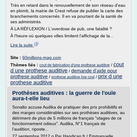
Très en retard dans le renouvellement de son réseau d'eau
en plomb, la mairie de Crest refuse de publier la carte des
branchements concernés. Il en va pourtant de la santé de
ses administrés.
À LA RÉFLEXION / L'overdose de pub, une fatalité ?
À l'heure où quelques villes limitent l'affichage de la...
Lire la suite
Site :
60millions-mag.com
cout
Thèmes liés :
/
cout de fabrication d'une prothese auditive
d une prothese auditive
demande d'aide pour
/
prix d une
prothese auditive
/
/
prothese auditive low cost
prothese auditive
Prothèses auditives : la guerre de l'ouïe
aura-t-elle lieu
Sonalto accuse Audika de pratiquer des prix prohibitifs et
des marges considérables sur ses prothèses auditives, au
détriment de plus de 5 millions de français "otages de ce
fonctionnement odieux". Audika, N°1 français de
l'audition, riposte...
27 septembre 2012 o Par Handicap.fr / Emmanuelle