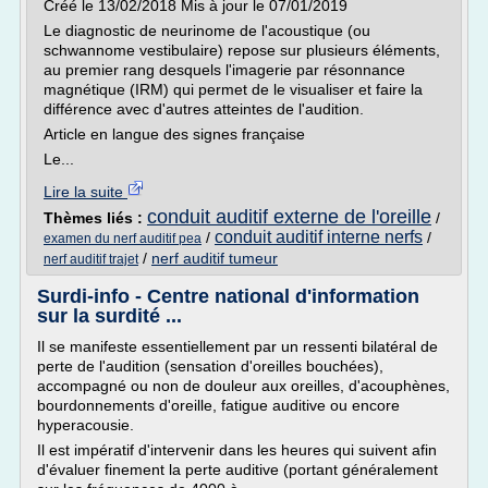
Créé le 13/02/2018 Mis à jour le 07/01/2019
Le diagnostic de neurinome de l'acoustique (ou
schwannome vestibulaire) repose sur plusieurs éléments,
au premier rang desquels l'imagerie par résonnance
magnétique (IRM) qui permet de le visualiser et faire la
différence avec d'autres atteintes de l'audition.
Article en langue des signes française
Le...
Lire la suite
conduit auditif externe de l'oreille
Thèmes liés :
/
conduit auditif interne nerfs
/
/
examen du nerf auditif pea
/
nerf auditif tumeur
nerf auditif trajet
Surdi-info - Centre national d'information
sur la surdité ...
Il se manifeste essentiellement par un ressenti bilatéral de
perte de l'audition (sensation d'oreilles bouchées),
accompagné ou non de douleur aux oreilles, d'acouphènes,
bourdonnements d'oreille, fatigue auditive ou encore
hyperacousie.
Il est impératif d'intervenir dans les heures qui suivent afin
d'évaluer finement la perte auditive (portant généralement