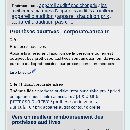
appareil auditif pas cher prix
les
Thèmes liés :
/
meilleur
meilleures marques d'appareils auditifs
/
appareil d'audition
appareil d'audition prix
/
/
appareil d'audition pas cher
Prothèses auditives - corporate.adrea.fr
0-9
Prothèses auditives
Appareils améliorant l'audition de la personne qui en est
équipée. Les prothèses auditives sont uniquement délivrées
par des audioprothésistes, sur prescription d'un médecin...
Lire la suite
Site :
https://corporate.adrea.fr
Thèmes liés :
prothese auditive intra auriculaire prix
/
prix d
prix d une
un appareil auditif intra auriculaire
/
prothese auditive
prothese auditive intra
/
auriculaire
/
prix appareil auditif contour d'oreille
Vers un meilleur remboursement des
prothèses auditives