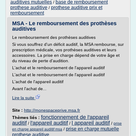
auditives mutuelles
base de remboursement
/
prothese auditive
prothese auditive prix et
/
remboursement
MSA - Le remboursement des prothèses
auditives
Le remboursement des prothèses auditives
Si vous souffrez d'un déficit auditif, la MSA rembourse, sur
prescription médicale, vos prothèses auditives et leurs
accessoires. La prise en charge dépend de votre âge et
du niveau de perte d'audition.
L'achat et le remboursement de l'appareil auditif
L'achat et le remboursement de l'appareil auditif
L'achat de l'appareil auditif
Avant l'achat de...
Lire la suite
Site :
http://monespaceprive.msa.fr
fonctionnement de l'appareil
Thèmes liés :
auditif
l'appareil auditif
l appareil auditif
/
/
/
prise
prise en charge mutuelle
/
en charge appareil auditif msa
prothese auditive