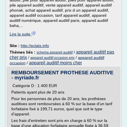
auditif, pile pour appareil auditif, piles pour appareil auditif,
pile appareil auditif, vente appareil auditif, appareil auditif
phonak, achat appareil auditif, prix d un appareil auditif,
appareil auditif occasion, tarif appareil auditif, appareil
auditif numérique, appareil auditif paris, appareil auditif
baha,...
Lire la suite
Site :
http://eclats.info
appareil auditif pas
Thèmes liés :
/
schema appareil auditif
cher prix
/
/
appareil auditif
appareil auditif occasion prix
appareil auditif moins cher
occasion
/
REMBOURSEMENT PROTHESE AUDITIVE
- myriade.fr
Catégorie D : 1 400 EUR
Patients ayant plus de 20 ans
Pour les personnes de plus de 20 ans, les prothèses
auditives sont remboursées à 60 % sur la base d'un tarif
forfaitaire fixé à 199,71 euros, quel que soit le type
d'appareil.
Les frais d'entretien sont pris en charge à 60 % sur la
base d'une allocation forfaitaire annuelle fixée à 36,59