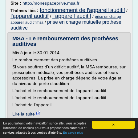
Site :
http://monespaceprive.msa.fr
fonctionnement de l'appareil auditif
Thèmes liés :
/
l'appareil auditif
l appareil auditif
/
/
prise en charge
prise en charge mutuelle prothese
/
appareil auditif msa
auditive
MSA - Le remboursement des prothèses
auditives
Mis à jour le 30.01.2014
Le remboursement des prothèses auditives
Si vous souffrez d'un déficit auditif, la MSA rembourse, sur
prescription médicale, vos prothèses auditives et leurs
accessoires. La prise en charge dépend de votre âge et
du niveau de perte d'audition.
L'achat et le remboursement de l'appareil auditif
L'achat et le remboursement de l'appareil auditif
L'achat de l'appareil...
Lire la suite
En poursuivant votre navigation sur ce site, vous acceptez
X
Site :
http://www.msa-beauce-coeurdeloire.fr
l'utilisation de cookies pour vous proposer des contenus et
services adaptés à vos centres d'intérêts.
fonctionnement de l'appareil
En savoir plus
Thèmes liés :