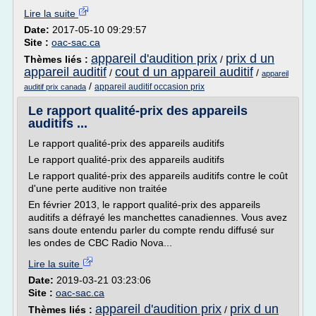
Lire la suite
Date:
2017-05-10 09:29:57
Site :
oac-sac.ca
appareil d'audition prix
prix d un
Thèmes liés :
/
appareil auditif
cout d un appareil auditif
/
/
appareil
/
appareil auditif occasion prix
auditif prix canada
Le rapport qualité-prix des appareils
auditifs ...
Le rapport qualité-prix des appareils auditifs
Le rapport qualité-prix des appareils auditifs
Le rapport qualité-prix des appareils auditifs contre le coût
d'une perte auditive non traitée
En février 2013, le rapport qualité-prix des appareils
auditifs a défrayé les manchettes canadiennes. Vous avez
sans doute entendu parler du compte rendu diffusé sur
les ondes de CBC Radio Nova...
Lire la suite
Date:
2019-03-21 03:23:06
Site :
oac-sac.ca
appareil d'audition prix
prix d un
Thèmes liés :
/