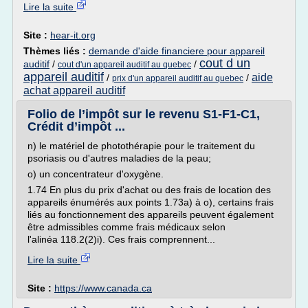
Lire la suite
Site :
hear-it.org
Thèmes liés :
demande d'aide financiere pour appareil
cout d un
auditif
/
/
cout d'un appareil auditif au quebec
appareil auditif
aide
/
/
prix d'un appareil auditif au quebec
achat appareil auditif
Folio de l’impôt sur le revenu S1-F1-C1,
Crédit d’impôt ...
n) le matériel de photothérapie pour le traitement du
psoriasis ou d'autres maladies de la peau;
o) un concentrateur d'oxygène.
1.74 En plus du prix d'achat ou des frais de location des
appareils énumérés aux points 1.73a) à o), certains frais
liés au fonctionnement des appareils peuvent également
être admissibles comme frais médicaux selon
l'alinéa 118.2(2)i). Ces frais comprennent...
Lire la suite
Site :
https://www.canada.ca