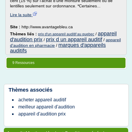
cent (15 %) sur l'achat d'une monture seulement ou de
lentilles seulement sur ordonnance. *Certaines...
Lire la suite
Site :
http://www.avantagebleu.ca
appareil
Thèmes liés :
/
prix d'un appareil auditif au quebec
d'audition prix
prix d un appareil auditif
/
/
appareil
marques d'appareils
d'audition en pharmacie
/
auditifs
9 Ressources
Thèmes associés
acheter appareil auditif
meilleur appareil d'audition
appareil d'audition prix