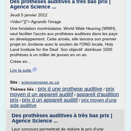
Des prothèses auditives à très bas prix |
Agence Science ...
Jeudi 5 janvier 2012
<\/div>"}]"> Agrandir l'image
Une fondation montréalaise, World Wide Hearing (WWH),
veut faciliter l'accès aux prothèses auditives dans les pays
en développement. Cette année, elle lancera son premier
projet en Jordanie avec le soutien de l'ONG locale, Holy
Land Institute for the Deaf. Son objectif: distribuer 1500
prothèses à un millier de jeunes en un an.
Créée en...
Lire la suite
Site :
sciencepresse.qc.ca
prix d une prothese auditive
prix
Thèmes liés :
/
moyen d un appareil auditif
appareil d'audition
/
prix
prix d un appareil auditif
prix moyen d'une
/
/
aide auditive
Des prothèses auditives à très bas prix |
Agence Science ...
Leur concours permettrait de réduire le prix d'une