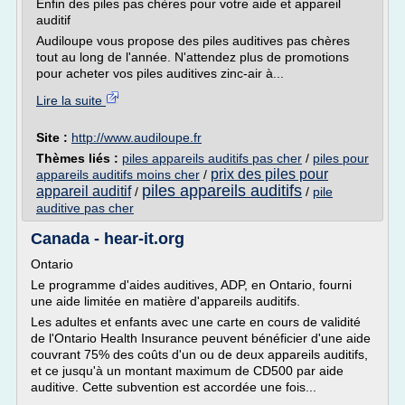
Enfin des piles pas chères pour votre aide et appareil
auditif
Audiloupe vous propose des piles auditives pas chères
tout au long de l'année. N'attendez plus de promotions
pour acheter vos piles auditives zinc-air à...
Lire la suite
Site :
http://www.audiloupe.fr
Thèmes liés :
piles appareils auditifs pas cher
/
piles pour
prix des piles pour
appareils auditifs moins cher
/
piles appareils auditifs
appareil auditif
/
/
pile
auditive pas cher
Canada - hear-it.org
Ontario
Le programme d'aides auditives, ADP, en Ontario, fourni
une aide limitée en matière d'appareils auditifs.
Les adultes et enfants avec une carte en cours de validité
de l'Ontario Health Insurance peuvent bénéficier d'une aide
couvrant 75% des coûts d'un ou de deux appareils auditifs,
et ce jusqu'à un montant maximum de CD500 par aide
auditive. Cette subvention est accordée une fois...