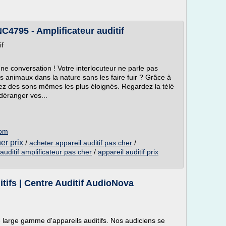
C4795 - Amplificateur auditif
if
 conversation ! Votre interlocuteur ne parle pas
s animaux dans la nature sans les faire fuir ? Grâce à
itez des sons mêmes les plus éloignés. Regardez la télé
déranger vos...
com
er prix
/
acheter appareil auditif pas cher
/
auditif amplificateur pas cher
/
appareil auditif prix
tifs | Centre Auditif AudioNova
large gamme d'appareils auditifs. Nos audiciens se