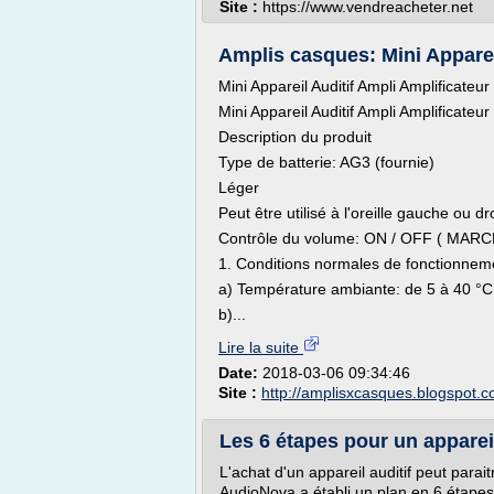
Site :
https://www.vendreacheter.net
Amplis casques: Mini Appareil
Mini Appareil Auditif Ampli Amplificate
Mini Appareil Auditif Ampli Amplificate
Description du produit
Type de batterie: AG3 (fournie)
Léger
Peut être utilisé à l'oreille gauche ou dr
Contrôle du volume: ON / OFF ( MARC
1. Conditions normales de fonctionnem
a) Température ambiante: de 5 à 40 °C
b)...
Lire la suite
Date:
2018-03-06 09:34:46
Site :
http://amplisxcasques.blogspot.
Les 6 étapes pour un apparei
L'achat d'un appareil auditif peut parai
AudioNova a établi un plan en 6 étape