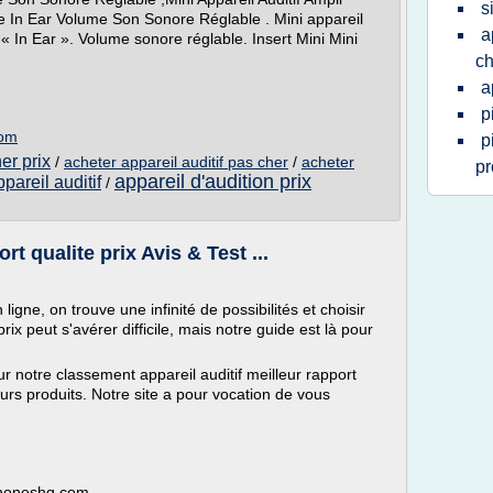
s
e In Ear Volume Son Sonore Réglable . Mini appareil
a
 « In Ear ». Volume sonore réglable. Insert Mini Mini
ch
a
p
com
p
er prix
/
acheter appareil auditif pas cher
/
acheter
pr
appareil d'audition prix
pareil auditif
/
rt qualite prix Avis & Test ...
igne, on trouve une infinité de possibilités et choisir
prix peut s'avérer difficile, mais notre guide est là pour
notre classement appareil auditif meilleur rapport
eurs produits. Notre site a pour vocation de vous
phoneshq.com