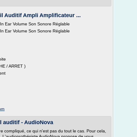
 Auditif Ampli Amplificateur ...
ur In Ear Volume Son Sonore Réglable
ur In Ear Volume Son Sonore Réglable
oite
HE / ARRET )
ent
com
l auditif - AudioNova
tre compliqué, ce qui n'est pas du tout le cas. Pour cela,
s. L'audioprothésiste AudioNova propose de vous