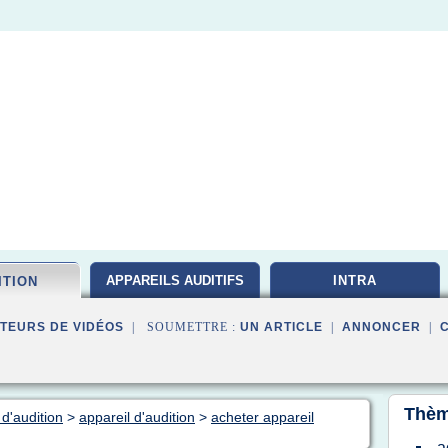
APPAREILS AUDITIFS
INTRA
ITION
TEURS DE VIDÉOS
| SOUMETTRE :
UN ARTICLE
|
ANNONCER
|
Thèm
 d'audition
>
appareil d'audition
>
acheter appareil
a