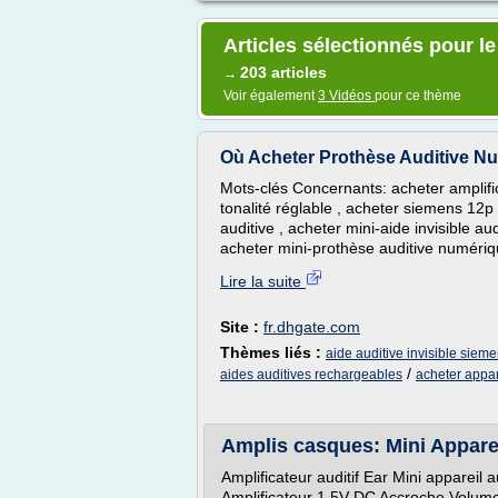
Articles sélectionnés pour le
203 articles
→
Voir également
3 Vidéos
pour ce thème
Où Acheter Prothèse Auditive Num
Mots-clés Concernants: acheter amplifica
tonalité réglable , acheter siemens 12p 
auditive , acheter mini-aide invisible aud
acheter mini-prothèse auditive numériqu
Lire la suite
Site :
fr.dhgate.com
Thèmes liés :
aide auditive invisible siem
/
aides auditives rechargeables
acheter appare
Amplis casques: Mini Appareil
Amplificateur auditif Ear Mini appareil au
Amplificateur 1.5V DC Accroche Volume 