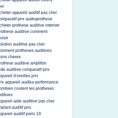
er
cheter appareil auditif pas cher
omparatif prix audioprothese
cheter prothese auditive internet
rothese auditive comment
oisir
olution auditive pas cher
omment protheses auditives
ins cheres
rothese auditive amplifon
ide auditive comparatif prix
ppareil d'oreilles prix
rix appareil audika performance
ombien coutent les protheses
ditives
ppareil aide auditive pas cher
mplant auditif prix
ppareil auditif paris 19