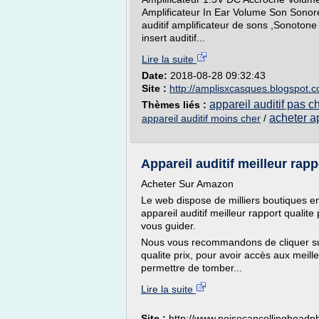
Amplificateur In Ear Volume Son Sonor
auditif amplificateur de sons ,Sonotone
insert auditif...
Lire la suite
Date:
2018-08-28 09:32:43
Site :
http://amplisxcasques.blogspot.
appareil auditif pas ch
Thèmes liés :
acheter ap
appareil auditif moins cher
/
Appareil auditif meilleur rappo
Acheter Sur Amazon
Le web dispose de milliers boutiques en l
appareil auditif meilleur rapport qualite 
vous guider.
Nous vous recommandons de cliquer sur 
qualite prix, pour avoir accès aux meill
permettre de tomber...
Lire la suite
Site :
http://www.noisecancellinghead