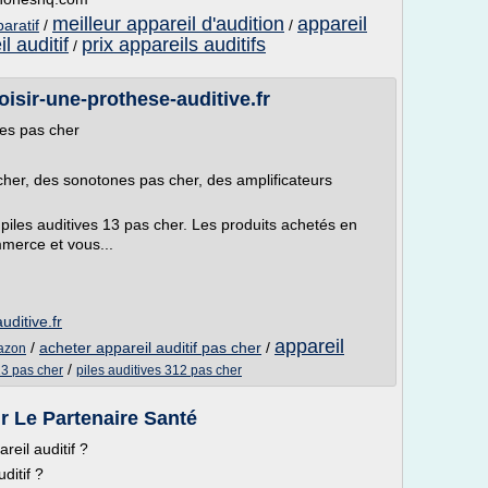
meilleur appareil d'audition
appareil
paratif
/
/
l auditif
prix appareils auditifs
/
oisir-une-prothese-auditive.fr
ives pas cher
cher, des sonotones pas cher, des amplificateurs
 piles auditives 13 pas cher. Les produits achetés en
merce et vous...
uditive.fr
appareil
/
acheter appareil auditif pas cher
/
mazon
/
13 pas cher
piles auditives 312 pas cher
r Le Partenaire Santé
eil auditif ?
ditif ?