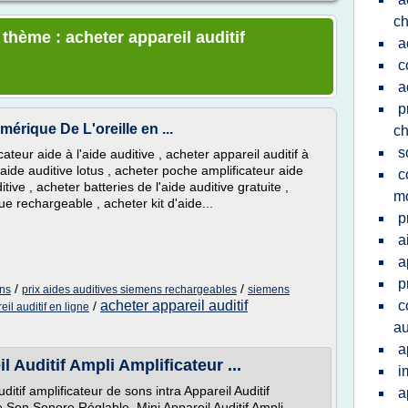
ch
 thème : acheter appareil auditif
a
c
a
p
érique De L'oreille en ...
ch
s
teur aide à l'aide auditive , acheter appareil auditif à
aide auditive lotus , acheter poche amplificateur aide
c
itive , acheter batteries de l'aide auditive gratuite ,
mo
e rechargeable , acheter kit d'aide...
p
a
a
p
/
/
ens
prix aides auditives siemens rechargeables
siemens
acheter appareil auditif
c
/
il auditif en ligne
au
a
 Auditif Ampli Amplificateur ...
i
ditif amplificateur de sons intra Appareil Auditif
a
Son Sonore Réglable ,Mini Appareil Auditif Ampli