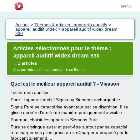
Menu
Accueil
>
Thèmes & articles : appareils auditifs
>
appareil auditif widex
>
appareil auditif widex dream
330
Articles sélectionnés pour le thème :
appareil auditif widex dream 330
1 articles
→
Aucune vidéo sélectionnée pour ce thème
Quel est le meilleur appareil auditif ? - Vivason
Tester mon audition
Pure : l'appareil auditif Signia by Siemens rechargeable
Signia Pure se caractérise avant tout par sa discrétion. Il se
glisse derrière l'oreille de manière pratiquement invisible.
Pourquoi choisir les appareils Siemens Pure
Pure se distingue aussi et peut-être surtout par sa capacité
à recharger ses piles grâce au « eCharger » proposé par le
fabricant allemand....