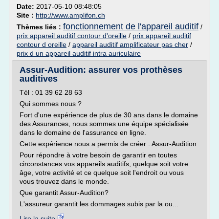
Date:
2017-05-10 08:48:05
Site :
http://www.amplifon.ch
fonctionnement de l'appareil auditif
Thèmes liés :
/
prix appareil auditif contour d'oreille
/
prix appareil auditif
contour d oreille
/
appareil auditif amplificateur pas cher
/
prix d un appareil auditif intra auriculaire
Assur-Audition: assurer vos prothèses
auditives
Tél : 01 39 62 28 63
Qui sommes nous ?
Fort d'une expérience de plus de 30 ans dans le domaine
des Assurances, nous sommes une équipe spécialisée
dans le domaine de l'assurance en ligne.
Cette expérience nous a permis de créer : Assur-Audition
Pour répondre à votre besoin de garantir en toutes
circonstances vos appareils auditifs, quelque soit votre
âge, votre activité et ce quelque soit l'endroit ou vous
vous trouvez dans le monde.
Que garantit Assur-Audition?
L'assureur garantit les dommages subis par la ou...
Lire la suite