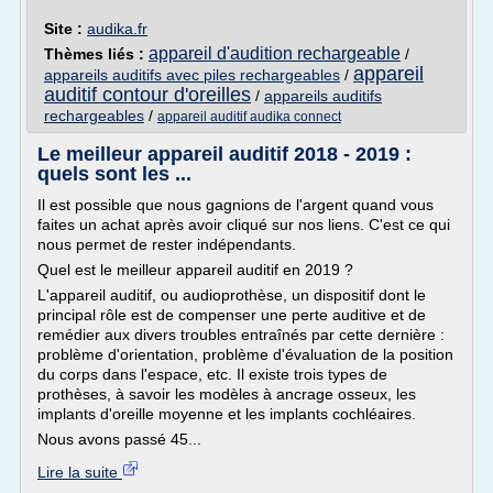
Site :
audika.fr
appareil d'audition rechargeable
Thèmes liés :
/
appareil
appareils auditifs avec piles rechargeables
/
auditif contour d'oreilles
/
appareils auditifs
rechargeables
/
appareil auditif audika connect
Le meilleur appareil auditif 2018 - 2019 :
quels sont les ...
Il est possible que nous gagnions de l'argent quand vous
faites un achat après avoir cliqué sur nos liens. C'est ce qui
nous permet de rester indépendants.
Quel est le meilleur appareil auditif en 2019 ?
L'appareil auditif, ou audioprothèse, un dispositif dont le
principal rôle est de compenser une perte auditive et de
remédier aux divers troubles entraînés par cette dernière :
problème d'orientation, problème d'évaluation de la position
du corps dans l'espace, etc. Il existe trois types de
prothèses, à savoir les modèles à ancrage osseux, les
implants d'oreille moyenne et les implants cochléaires.
Nous avons passé 45...
Lire la suite