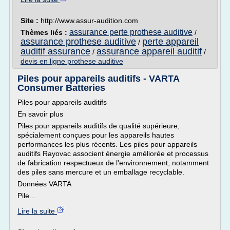
Site :
http://www.assur-audition.com
assurance perte prothese auditive
Thèmes liés :
/
assurance prothese auditive
perte appareil
/
auditif assurance
assurance appareil auditif
/
/
devis en ligne prothese auditive
Piles pour appareils auditifs - VARTA
Consumer Batteries
Piles pour appareils auditifs
En savoir plus
Piles pour appareils auditifs de qualité supérieure,
spécialement conçues pour les appareils hautes
performances les plus récents. Les piles pour appareils
auditifs Rayovac associent énergie améliorée et processus
de fabrication respectueux de l'environnement, notamment
des piles sans mercure et un emballage recyclable.
Données VARTA
Pile...
Lire la suite