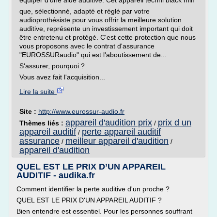
équiper d'une aide auditive. Cet appareil techni black milf
que, sélectionné, adapté et réglé par votre
audioprothésiste pour vous offrir la meilleure solution
auditive, représente un investissement important qui doit
être entretenu et protégé. C'est cette protection que nous
vous proposons avec le contrat d'assurance
"EUROSSURaudio" qui est l'aboutissement de...
S'assurer, pourquoi ?
Vous avez fait l'acquisition...
Lire la suite
Site :
http://www.eurossur-audio.fr
appareil d'audition prix
prix d un
Thèmes liés :
/
appareil auditif
perte appareil auditif
/
assurance
meilleur appareil d'audition
/
/
appareil d'audition
QUEL EST LE PRIX D’UN APPAREIL
AUDITIF - audika.fr
Comment identifier la perte auditive d'un proche ?
QUEL EST LE PRIX D'UN APPAREIL AUDITIF ?
Bien entendre est essentiel. Pour les personnes souffrant