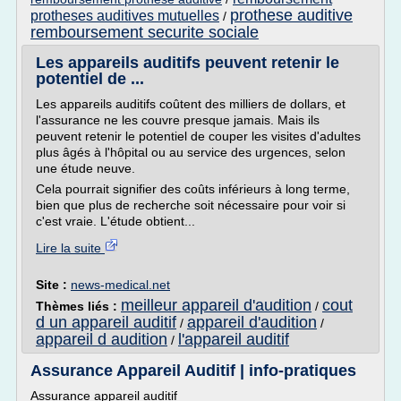
prothese auditive
protheses auditives mutuelles
/
remboursement securite sociale
Les appareils auditifs peuvent retenir le
potentiel de ...
Les appareils auditifs coûtent des milliers de dollars, et
l'assurance ne les couvre presque jamais. Mais ils
peuvent retenir le potentiel de couper les visites d'adultes
plus âgés à l'hôpital ou au service des urgences, selon
une étude neuve.
Cela pourrait signifier des coûts inférieurs à long terme,
bien que plus de recherche soit nécessaire pour voir si
c'est vraie. L'étude obtient...
Lire la suite
Site :
news-medical.net
meilleur appareil d'audition
cout
Thèmes liés :
/
d un appareil auditif
appareil d'audition
/
/
appareil d audition
l'appareil auditif
/
Assurance Appareil Auditif | info-pratiques
Assurance appareil auditif