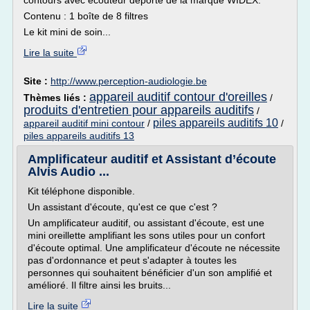
contours avec écouteur déporté de la marque WIDEX.
Contenu : 1 boîte de 8 filtres
Le kit mini de soin...
Lire la suite
Site :
http://www.perception-audiologie.be
appareil auditif contour d'oreilles
Thèmes liés :
/
produits d'entretien pour appareils auditifs
/
piles appareils auditifs 10
appareil auditif mini contour
/
/
piles appareils auditifs 13
Amplificateur auditif et Assistant d’écoute
Alvis Audio ...
Kit téléphone disponible.
Un assistant d'écoute, qu'est ce que c'est ?
Un amplificateur auditif, ou assistant d'écoute, est une
mini oreillette amplifiant les sons utiles pour un confort
d'écoute optimal. Une amplificateur d'écoute ne nécessite
pas d'ordonnance et peut s'adapter à toutes les
personnes qui souhaitent bénéficier d'un son amplifié et
amélioré. Il filtre ainsi les bruits...
Lire la suite