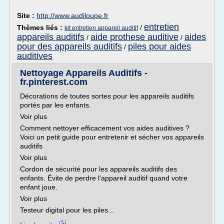
Site :
http://www.audiloupe.fr
entretien
Thèmes liés :
/
kit entretien appareil auditif
appareils auditifs
aide prothese auditive
aides
/
/
pour des appareils auditifs
piles pour aides
/
auditives
Nettoyage Appareils Auditifs -
fr.pinterest.com
Décorations de toutes sortes pour les appareils auditifs
portés par les enfants.
Voir plus
Comment nettoyer efficacement vos aides auditives ?
Voici un petit guide pour entretenir et sécher vos appareils
auditifs
Voir plus
Cordon de sécurité pour les appareils auditifs des
enfants. Évite de perdre l'appareil auditif quand votre
enfant joue.
Voir plus
Testeur digital pour les piles...