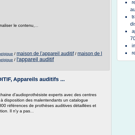
r
au
t
di
aliser le contenu,...
a
7
i
r
maison de l'appareil auditif
maison de l
/
/
 belgique
l'appareil auditif
/
belgique
F, Appareils auditifs ...
 chaine d'audioprothésiste experts avec des centres
t à disposition des malentendants un catalogue
 800 références de prothèses auditives détaillées et
on. Il n'y a pas...