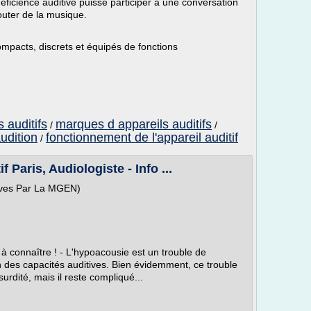
ficience auditive puisse participer à une conversation
outer de la musique.
mpacts, discrets et équipés de fonctions
 auditifs
marques d appareils auditifs
/
/
udition
fonctionnement de l'appareil auditif
/
 Paris, Audiologiste - Info ...
ives Par La MGEN)
 à connaître ! - L'hypoacousie est un trouble de
on des capacités auditives. Bien évidemment, ce trouble
urdité, mais il reste compliqué...