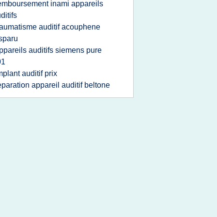
emboursement inami appareils
ditifs
raumatisme auditif acouphene
sparu
ppareils auditifs siemens pure
01
mplant auditif prix
eparation appareil auditif beltone