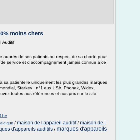
 40% moins chers
 Auditif
ge auprès de ses patients au respect de sa charte pour
lité de service et d'accompagnement jamais connue à ce
e à sa patientelle uniquement les plus grandes marques
1 mondial, Starkey : n°1 aux USA, Phonak, Widex,
vez toutes nos références et nos prix sur le site...
f.be
maison de l'appareil auditif
maison de l
/
/
belgique
marques d'appareils
ques d'appareils auditifs
/