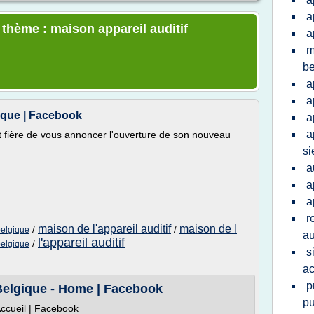
a
 thème : maison appareil auditif
a
m
be
a
a
gique | Facebook
a
a
st fière de vous annoncer l'ouverture de son nouveau
s
a
a
a
r
maison de l'appareil auditif
maison de l
/
/
belgique
au
l'appareil auditif
/
belgique
s
ac
p
 Belgique - Home | Facebook
pu
Accueil | Facebook