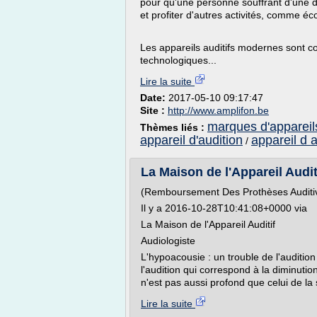
pour qu'une personne souffrant d'une dé
et profiter d'autres activités, comme éc
Les appareils auditifs modernes sont co
technologiques...
Lire la suite
Date:
2017-05-10 09:17:47
Site :
http://www.amplifon.be
marques d'appareils
Thèmes liés :
appareil d'audition
appareil d a
/
La Maison de l'Appareil Auditif
(Remboursement Des Prothèses Audit
Il y a 2016-10-28T10:41:08+0000 via
La Maison de l'Appareil Auditif
Audiologiste
L'hypoacousie : un trouble de l'audition
l'audition qui correspond à la diminuti
n'est pas aussi profond que celui de la s
Lire la suite