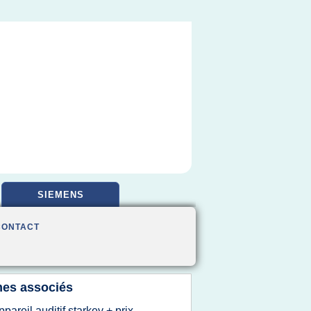
SIEMENS
CONTACT
es associés
ppareil auditif starkey + prix