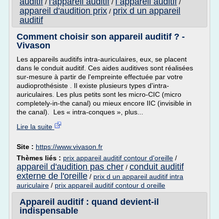
auditif
l'appareil auditif
l appareil auditif
/
/
/
appareil d'audition prix
prix d un appareil
/
auditif
Comment choisir son appareil auditif ? -
Vivason
Les appareils auditifs intra-auriculaires, eux, se placent
dans le conduit auditif. Ces aides auditives sont réalisées
sur-mesure à partir de l'empreinte effectuée par votre
audioprothésiste . Il existe plusieurs types d'intra-
auriculaires. Les plus petits sont les micro-CIC (micro
completely-in-the canal) ou mieux encore IIC (invisible in
the canal). Les « intra-conques », plus...
Lire la suite
Site :
https://www.vivason.fr
Thèmes liés :
prix appareil auditif contour d'oreille
/
appareil d'audition pas cher
conduit auditif
/
externe de l'oreille
/
prix d un appareil auditif intra
auriculaire
/
prix appareil auditif contour d oreille
Appareil auditif : quand devient-il
indispensable