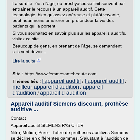
La surdité liée à l'âge, ou presbyacousie finit souvent par
entraîner le recours à un appareil auditif. Cette
technologie, bien qu'assez onéreuse et plutôt voyante,
peut néanmoins améliorer en profondeur la vie des
patients qui la portent.
Si vous souhaitez en savoir plus sur les appareils auditifs,
visitez ce site .
Beaucoup de gens, en prenant de l'âge, se demandent
s'ils vont devoir...
Lire la suite
Site :
https://www.femmesantebeaute.com
l'appareil auditif
l appareil auditif
Thèmes liés :
/
/
meilleur appareil d'audition
appareil
/
d'audition
appareil d audition
/
Appareil auditif Siemens discount, prothèse
auditive ...
Contact
Appareil auditif SIEMENS PAS CHER
Nitro, Motion, Pure... l'offre de prothèses auditives Siemens
se décline en différentes gammes. S'ajustant à l'audition de