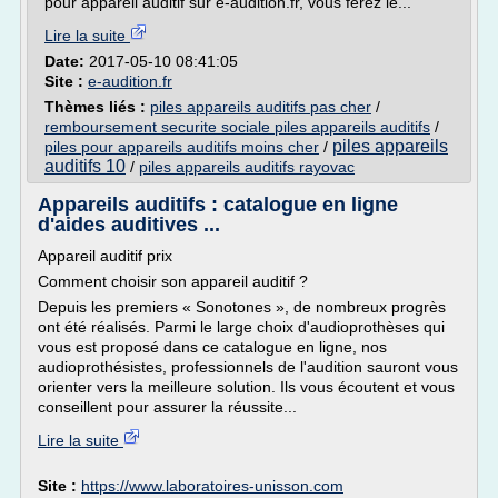
pour appareil auditif sur e-audition.fr, vous ferez le...
Lire la suite
Date:
2017-05-10 08:41:05
Site :
e-audition.fr
Thèmes liés :
piles appareils auditifs pas cher
/
remboursement securite sociale piles appareils auditifs
/
piles appareils
piles pour appareils auditifs moins cher
/
auditifs 10
/
piles appareils auditifs rayovac
Appareils auditifs : catalogue en ligne
d'aides auditives ...
Appareil auditif prix
Comment choisir son appareil auditif ?
Depuis les premiers « Sonotones », de nombreux progrès
ont été réalisés. Parmi le large choix d'audioprothèses qui
vous est proposé dans ce catalogue en ligne, nos
audioprothésistes, professionnels de l'audition sauront vous
orienter vers la meilleure solution. Ils vous écoutent et vous
conseillent pour assurer la réussite...
Lire la suite
Site :
https://www.laboratoires-unisson.com