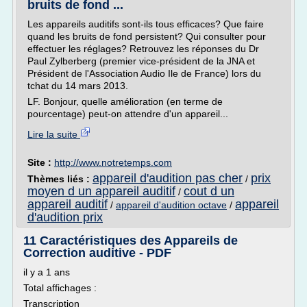
bruits de fond ...
Les appareils auditifs sont-ils tous efficaces? Que faire
quand les bruits de fond persistent? Qui consulter pour
effectuer les réglages? Retrouvez les réponses du Dr
Paul Zylberberg (premier vice-président de la JNA et
Président de l'Association Audio Ile de France) lors du
tchat du 14 mars 2013.
LF. Bonjour, quelle amélioration (en terme de
pourcentage) peut-on attendre d'un appareil...
Lire la suite
Site :
http://www.notretemps.com
appareil d'audition pas cher
prix
Thèmes liés :
/
moyen d un appareil auditif
cout d un
/
appareil auditif
appareil
/
appareil d'audition octave
/
d'audition prix
11 Caractéristiques des Appareils de
Correction auditive - PDF
il y a 1 ans
Total affichages :
Transcription