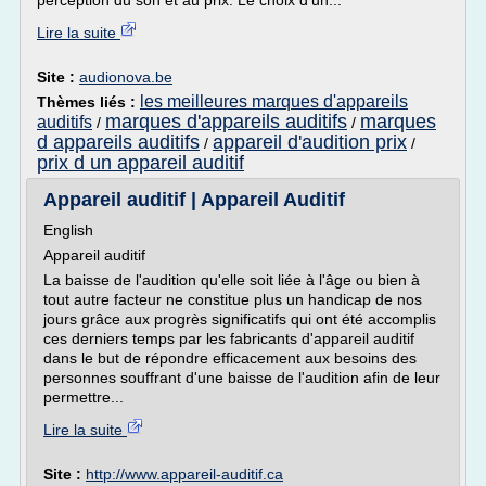
perception du son et au prix. Le choix d'un...
Lire la suite
Site :
audionova.be
les meilleures marques d'appareils
Thèmes liés :
marques d'appareils auditifs
marques
auditifs
/
/
d appareils auditifs
appareil d'audition prix
/
/
prix d un appareil auditif
Appareil auditif | Appareil Auditif
English
Appareil auditif
La baisse de l'audition qu'elle soit liée à l'âge ou bien à
tout autre facteur ne constitue plus un handicap de nos
jours grâce aux progrès significatifs qui ont été accomplis
ces derniers temps par les fabricants d'appareil auditif
dans le but de répondre efficacement aux besoins des
personnes souffrant d'une baisse de l'audition afin de leur
permettre...
Lire la suite
Site :
http://www.appareil-auditif.ca