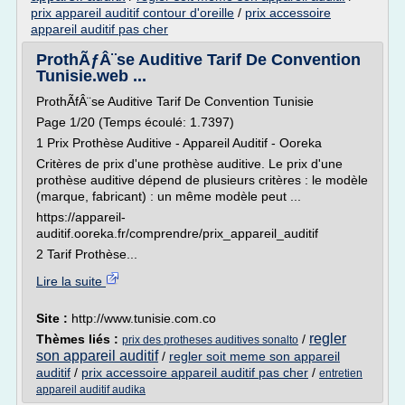
prix appareil auditif contour d'oreille
/
prix accessoire
appareil auditif pas cher
ProthÃƒÂ¨se Auditive Tarif De Convention
Tunisie.web ...
ProthÃfÂ¨se Auditive Tarif De Convention Tunisie
Page 1/20 (Temps écoulé: 1.7397)
1 Prix Prothèse Auditive - Appareil Auditif - Ooreka
Critères de prix d'une prothèse auditive. Le prix d'une
prothèse auditive dépend de plusieurs critères : le modèle
(marque, fabricant) : un même modèle peut ...
https://appareil-
auditif.ooreka.fr/comprendre/prix_appareil_auditif
2 Tarif Prothèse...
Lire la suite
Site :
http://www.tunisie.com.co
regler
Thèmes liés :
/
prix des protheses auditives sonalto
son appareil auditif
/
regler soit meme son appareil
auditif
/
prix accessoire appareil auditif pas cher
/
entretien
appareil auditif audika