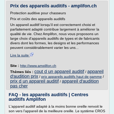
Prix des appareils auditifs - amplifon.ch
Protection auditive pour chasseurs
Prix et coûts des appareils auditifs
Un appareil auditif lorsqu'il est correctement choisi et
parfaitement adapté contribue largement à améliorer la
qualité de vie. Chez Amplifon, nous vous proposons un
large choix d'appareils auditifs de types et de fabricants
divers dont les formes, les designs et les performances
peuvent considérablement varier les uns...
Lire la suite
Site :
http://www.amplifon.ch
cout d un appareil auditif
appareil
Thèmes liés :
/
d'audition prix
/
prix appareils auditifs haut de gamme
/
prix d un appareil auditif
appareil d'audition
/
pas cher
FAQ - les appareils auditifs | Centres
auditifs Amplifon
L'appareil auditif adapté à la moins bonne oreille renvoit le
son vers l'appareil de la meilleure oreille. Le système CROS