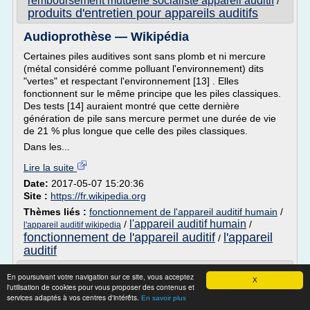
remboursement mutuelle socialiste appareil auditif
/
produits d'entretien pour appareils auditifs
Audioprothèse — Wikipédia
Certaines piles auditives sont sans plomb et ni mercure
(métal considéré comme polluant l'environnement) dits
"vertes" et respectant l'environnement [13] . Elles
fonctionnent sur le même principe que les piles classiques.
Des tests [14] auraient montré que cette dernière
génération de pile sans mercure permet une durée de vie
de 21 % plus longue que celle des piles classiques.
Dans les...
Lire la suite
Date:
2017-05-07 15:20:36
Site :
https://fr.wikipedia.org
Thèmes liés :
fonctionnement de l'appareil auditif humain
/
l'appareil auditif humain
/
/
l'appareil auditif wikipedia
fonctionnement de l'appareil auditif
l'appareil
/
auditif
Audioprothèse — Wikipédia
En poursuivant votre navigation sur ce site, vous acceptez
X
l'utilisation de cookies pour vous proposer des contenus et
IEC : PR63, ANSI : 7012ZD
services adaptés à vos centres d'intérêts.
En savoir plus
5A, 5AE, 5HPX, 5SA, AC5, AC5E, AP5, B7PA, CP63,