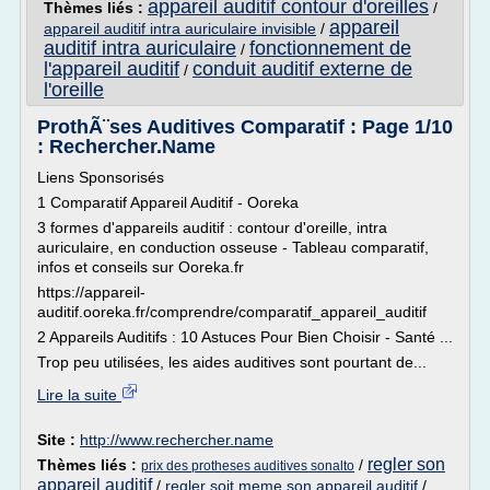
appareil auditif contour d'oreilles
Thèmes liés :
/
appareil
appareil auditif intra auriculaire invisible
/
auditif intra auriculaire
fonctionnement de
/
l'appareil auditif
conduit auditif externe de
/
l'oreille
ProthÃ¨ses Auditives Comparatif : Page 1/10
: Rechercher.Name
Liens Sponsorisés
1 Comparatif Appareil Auditif - Ooreka
3 formes d'appareils auditif : contour d'oreille, intra
auriculaire, en conduction osseuse - Tableau comparatif,
infos et conseils sur Ooreka.fr
https://appareil-
auditif.ooreka.fr/comprendre/comparatif_appareil_auditif
2 Appareils Auditifs : 10 Astuces Pour Bien Choisir - Santé ...
Trop peu utilisées, les aides auditives sont pourtant de...
Lire la suite
Site :
http://www.rechercher.name
regler son
Thèmes liés :
/
prix des protheses auditives sonalto
appareil auditif
/
regler soit meme son appareil auditif
/