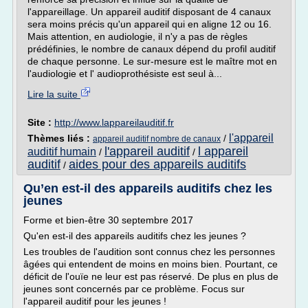
l'appareillage. Un appareil auditif disposant de 4 canaux
sera moins précis qu'un appareil qui en aligne 12 ou 16.
Mais attention, en audiologie, il n'y a pas de règles
prédéfinies, le nombre de canaux dépend du profil auditif
de chaque personne. Le sur-mesure est le maître mot en
l'audiologie et l' audioprothésiste est seul à...
Lire la suite
Site :
http://www.lappareilauditif.fr
l'appareil
Thèmes liés :
/
appareil auditif nombre de canaux
l'appareil auditif
l appareil
auditif humain
/
/
auditif
aides pour des appareils auditifs
/
Qu’en est-il des appareils auditifs chez les
jeunes
Forme et bien-être 30 septembre 2017
Qu'en est-il des appareils auditifs chez les jeunes ?
Les troubles de l'audition sont connus chez les personnes
âgées qui entendent de moins en moins bien. Pourtant, ce
déficit de l'ouïe ne leur est pas réservé. De plus en plus de
jeunes sont concernés par ce problème. Focus sur
l'appareil auditif pour les jeunes !