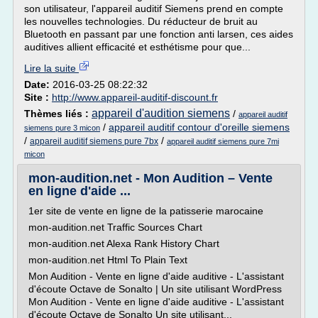
son utilisateur, l'appareil auditif Siemens prend en compte
les nouvelles technologies. Du réducteur de bruit au
Bluetooth en passant par une fonction anti larsen, ces aides
auditives allient efficacité et esthétisme pour que...
Lire la suite
Date:
2016-03-25 08:22:32
Site :
http://www.appareil-auditif-discount.fr
appareil d'audition siemens
Thèmes liés :
/
appareil auditif
/
appareil auditif contour d'oreille siemens
siemens pure 3 micon
/
/
appareil auditif siemens pure 7bx
appareil auditif siemens pure 7mi
micon
mon-audition.net - Mon Audition – Vente
en ligne d'aide ...
1er site de vente en ligne de la patisserie marocaine
mon-audition.net Traffic Sources Chart
mon-audition.net Alexa Rank History Chart
mon-audition.net Html To Plain Text
Mon Audition - Vente en ligne d'aide auditive - L'assistant
d'écoute Octave de Sonalto | Un site utilisant WordPress
Mon Audition - Vente en ligne d'aide auditive - L'assistant
d'écoute Octave de Sonalto Un site utilisant...