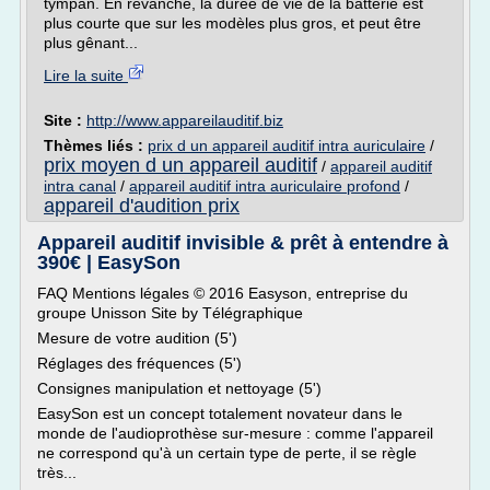
tympan. En revanche, la durée de vie de la batterie est
plus courte que sur les modèles plus gros, et peut être
plus gênant...
Lire la suite
Site :
http://www.appareilauditif.biz
Thèmes liés :
prix d un appareil auditif intra auriculaire
/
prix moyen d un appareil auditif
/
appareil auditif
intra canal
/
appareil auditif intra auriculaire profond
/
appareil d'audition prix
Appareil auditif invisible & prêt à entendre à
390€ | EasySon
FAQ Mentions légales © 2016 Easyson, entreprise du
groupe Unisson Site by Télégraphique
Mesure de votre audition (5')
Réglages des fréquences (5')
Consignes manipulation et nettoyage (5')
EasySon est un concept totalement novateur dans le
monde de l'audioprothèse sur-mesure : comme l'appareil
ne correspond qu'à un certain type de perte, il se règle
très...