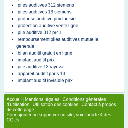
piles auditives 312 siemens
piles auditives 13 siemens
prothese auditive prix tunisie
protection auditive vente ligne
pile auditive 312 pr41
remboursement piles auditives mutuelle
generale
bilan auditif gratuit en ligne
implant auditif prix
pile auditive 13 rayovac
appareil auditif paris 13
implant auditif invisible prix
Accueil
|
Mentions légales
|
Conditions générales
d'utilisation
|
Utilisation des cookies
|
Contact à propos
de cette page
Pour ajouter ou supprimer un site, voir l'article 4 des
CGUs