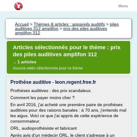
Menu
Accueil
>
Thèmes & articles : appareils auditifs
>
piles
auditives 312 amplifon
>
prix des piles auditives
amplifon 312
Articles sélectionnés pour le thème : prix
des piles auditives amplifon 312
1 articles
→
Aucune vidéo sélectionnée pour ce thème
Prothèse auditive - leon.regent.free.fr
Prothèses auditives : des prix scandaleux.
Comment les payer moins cher ?
En avril 2016, j'ai acheté une première paire de prothèses
auditives pour des raisons banales : à 70 ans, j'entends mal
les aigus. Voici ce que j'ai appris de cette expérience de
consommateur.
ORL, audioprothésiste et fabricant
Après avis d'un médecin ORL, le client s'adresse à un