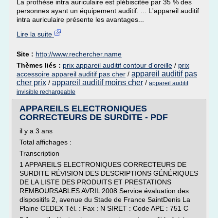
La prothèse intra auriculaire est plébiscitée par 35 % des
personnes ayant un équipement auditif. ... L'appareil auditif
intra auriculaire présente les avantages...
Lire la suite
Site :
http://www.rechercher.name
Thèmes liés :
prix appareil auditif contour d'oreille
/
prix
appareil auditif pas
accessoire appareil auditif pas cher
/
cher prix
appareil auditif moins cher
/
/
appareil auditif
invisible rechargeable
APPAREILS ELECTRONIQUES
CORRECTEURS DE SURDITE - PDF
il y a 3 ans
Total affichages :
Transcription
1 APPAREILS ELECTRONIQUES CORRECTEURS DE
SURDITE RÉVISION DES DESCRIPTIONS GÉNÉRIQUES
DE LA LISTE DES PRODUITS ET PRESTATIONS
REMBOURSABLES AVRIL 2008 Service évaluation des
dispositifs 2, avenue du Stade de France SaintDenis La
Plaine CEDEX Tél. : Fax : N SIRET : Code APE : 751 C