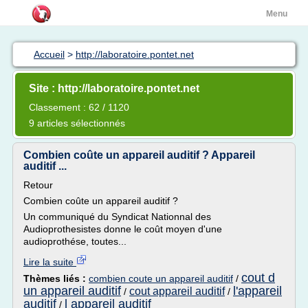
Menu
Accueil
>
http://laboratoire.pontet.net
Site : http://laboratoire.pontet.net
Classement : 62 / 1120
9 articles sélectionnés
Combien coûte un appareil auditif ? Appareil
auditif ...
Retour
Combien coûte un appareil auditif ?
Un communiqué du Syndicat Nationnal des
Audioprothesistes donne le coût moyen d'une
audioprothése, toutes...
Lire la suite
cout d
Thèmes liés :
combien coute un appareil auditif
/
un appareil auditif
l'appareil
cout appareil auditif
/
/
auditif
l appareil auditif
/