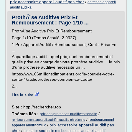
prix accessoire appareil auditif pas cher
/
entretien appareil
auditif audika
ProthÃ¨se Auditive Prix Et
Remboursement : Page 1/10 ...
ProthÃ¨se Auditive Prix Et Remboursement
Page 1/10 (Temps écoulé: 2.9327)
1 Prix Appareil Auditif / Remboursement, Cout - Prise En
...
Appareillage auditif : quel prix, quel remboursement et
quelle prise en charge de votre prothèse auditive ... le prix
d'une prothèse auditive nécessite un ...
https://www.66millionsdimpatients.org/le-cout-de-votre-
sante-4/audioprotheses-combien-ca-coute/
2...
Lire la suite
Site :
http://rechercher.top
Thèmes liés :
/
prix des protheses auditives sonalto
/
remboursement
remboursement appareil auditif mutualite chretienne
/
prix accessoire appareil auditif pas
appareil auditif cmu c
cher
/
mutualite socialiste remboursement appareil auditif