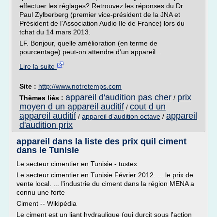
effectuer les réglages? Retrouvez les réponses du Dr
Paul Zylberberg (premier vice-président de la JNA et
Président de l'Association Audio Ile de France) lors du
tchat du 14 mars 2013.
LF. Bonjour, quelle amélioration (en terme de
pourcentage) peut-on attendre d'un appareil...
Lire la suite
Site :
http://www.notretemps.com
appareil d'audition pas cher
prix
Thèmes liés :
/
moyen d un appareil auditif
cout d un
/
appareil auditif
appareil
/
appareil d'audition octave
/
d'audition prix
appareil dans la liste des prix quil ciment
dans le Tunisie
Le secteur cimentier en Tunisie - tustex
Le secteur cimentier en Tunisie Février 2012. ... le prix de
vente local. ... l'industrie du ciment dans la région MENA a
connu une forte
Ciment -- Wikipédia
Le ciment est un liant hydraulique (qui durcit sous l'action