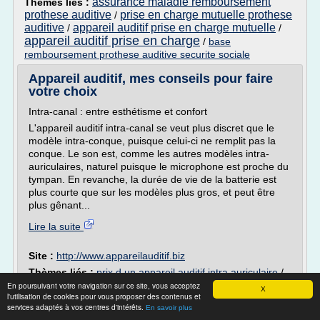
assurance maladie remboursement
Thèmes liés :
prothese auditive
prise en charge mutuelle prothese
/
auditive
appareil auditif prise en charge mutuelle
/
/
appareil auditif prise en charge
/
base
remboursement prothese auditive securite sociale
Appareil auditif, mes conseils pour faire
votre choix
Intra-canal : entre esthétisme et confort
L'appareil auditif intra-canal se veut plus discret que le
modèle intra-conque, puisque celui-ci ne remplit pas la
conque. Le son est, comme les autres modèles intra-
auriculaires, naturel puisque le microphone est proche du
tympan. En revanche, la durée de vie de la batterie est
plus courte que sur les modèles plus gros, et peut être
plus gênant...
Lire la suite
Site :
http://www.appareilauditif.biz
Thèmes liés :
prix d un appareil auditif intra auriculaire
/
prix moyen d un appareil auditif
En poursuivant votre navigation sur ce site, vous acceptez
/
appareil auditif
X
l'utilisation de cookies pour vous proposer des contenus et
intra canal
/
appareil auditif intra auriculaire profond
/
services adaptés à vos centres d'intérêts.
En savoir plus
appareil d'audition prix