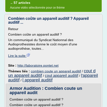
57 articles
→
Aucune vidéo sélectionnée pour ce thème
Combien coûte un appareil auditif ? Appareil
auditif ...
Retour
Combien coûte un appareil auditif ?
Un communiqué du Syndicat Nationnal des
Audioprothesistes donne le coût moyen d'une
audioprothése, toutes...
Lire la suite
Site :
http://laboratoire.pontet.net
cout d
Thèmes liés :
combien coute un appareil auditif
/
un appareil auditif
l'appareil
cout appareil auditif
/
/
auditif
l appareil auditif
/
Armor Audition : Combien coute un
appareil audit
Combien coûte un appareil auditif ?
Combien coûte un appareil auditif ?