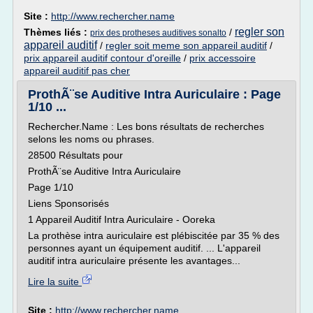
Site :
http://www.rechercher.name
regler son
Thèmes liés :
/
prix des protheses auditives sonalto
appareil auditif
/
regler soit meme son appareil auditif
/
prix appareil auditif contour d'oreille
/
prix accessoire
appareil auditif pas cher
ProthÃ¨se Auditive Intra Auriculaire : Page
1/10 ...
Rechercher.Name : Les bons résultats de recherches
selons les noms ou phrases.
28500 Résultats pour
ProthÃ¨se Auditive Intra Auriculaire
Page 1/10
Liens Sponsorisés
1 Appareil Auditif Intra Auriculaire - Ooreka
La prothèse intra auriculaire est plébiscitée par 35 % des
personnes ayant un équipement auditif. ... L'appareil
auditif intra auriculaire présente les avantages...
Lire la suite
Site :
http://www.rechercher.name