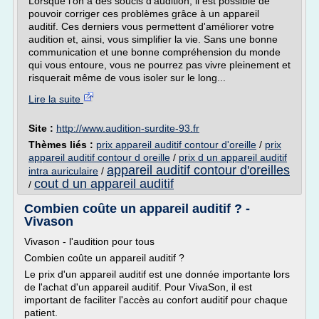
Lorsque l'on a des soucis d'audition, il est possible de
pouvoir corriger ces problèmes grâce à un appareil
auditif. Ces derniers vous permettent d'améliorer votre
audition et, ainsi, vous simplifier la vie. Sans une bonne
communication et une bonne compréhension du monde
qui vous entoure, vous ne pourrez pas vivre pleinement et
risquerait même de vous isoler sur le long...
Lire la suite
Site :
http://www.audition-surdite-93.fr
Thèmes liés :
prix appareil auditif contour d'oreille
/
prix
appareil auditif contour d oreille
/
prix d un appareil auditif
appareil auditif contour d'oreilles
intra auriculaire
/
cout d un appareil auditif
/
Combien coûte un appareil auditif ? -
Vivason
Vivason - l'audition pour tous
Combien coûte un appareil auditif ?
Le prix d'un appareil auditif est une donnée importante lors
de l'achat d'un appareil auditif. Pour VivaSon, il est
important de faciliter l'accès au confort auditif pour chaque
patient.