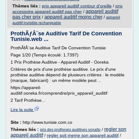
Thèmes liés :
prix appareil auditif contour d'oreille
/
prix
appareil auditif
accessoire appareil auditif pas cher
/
pas cher prix
appareil auditif moins cher
/
/
appareil
auditif invisible rechargeable
ProthÃƒÂ¨se Auditive Tarif De Convention
Tunisie.web ...
ProthÃfÂ¨se Auditive Tarif De Convention Tunisie
Page 1/20 (Temps écoulé: 1.7397)
1 Prix Prothèse Auditive - Appareil Auditif - Ooreka
Critères de prix d'une prothèse auditive. Le prix d'une
prothèse auditive dépend de plusieurs critères : le modèle
(marque, fabricant) : un même modèle peut ...
https://appareil-
auditif.ooreka.fr/comprendre/prix_appareil_auditif
2 Tarif Prothèse...
Lire la suite
Site :
http://www.tunisie.com.co
regler son
Thèmes liés :
/
prix des protheses auditives sonalto
appareil auditif
/
regler soit meme son appareil auditif
/