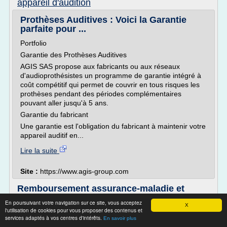
appareil d'audition
Prothèses Auditives : Voici la Garantie
parfaite pour ...
Portfolio
Garantie des Prothèses Auditives
AGIS SAS propose aux fabricants ou aux réseaux
d'audioprothésistes un programme de garantie intégré à
coût compétitif qui permet de couvrir en tous risques les
prothèses pendant des périodes complémentaires
pouvant aller jusqu'à 5 ans.
Garantie du fabricant
Une garantie est l'obligation du fabricant à maintenir votre
appareil auditif en...
Lire la suite
Site :
https://www.agis-group.com
Remboursement assurance-maladie et
mutuelle audition ...
En poursuivant votre navigation sur ce site, vous acceptez
X
l'utilisation de cookies pour vous proposer des contenus et
Mutuelle prothèses auditives
services adaptés à vos centres d'intérêts.
En savoir plus
Choisir une bonne mutuelle pour les prothèses auditives