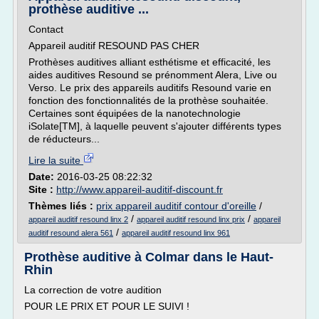
prothèse auditive ...
Contact
Appareil auditif RESOUND PAS CHER
Prothèses auditives alliant esthétisme et efficacité, les
aides auditives Resound se prénomment Alera, Live ou
Verso. Le prix des appareils auditifs Resound varie en
fonction des fonctionnalités de la prothèse souhaitée.
Certaines sont équipées de la nanotechnologie
iSolate[TM], à laquelle peuvent s'ajouter différents types
de réducteurs...
Lire la suite
Date:
2016-03-25 08:22:32
Site :
http://www.appareil-auditif-discount.fr
Thèmes liés :
prix appareil auditif contour d'oreille
/
/
/
appareil auditif resound linx 2
appareil auditif resound linx prix
appareil
/
auditif resound alera 561
appareil auditif resound linx 961
Prothèse auditive à Colmar dans le Haut-
Rhin
La correction de votre audition
POUR LE PRIX ET POUR LE SUIVI !