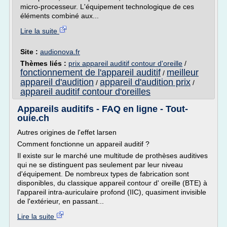
micro-processeur. L'équipement technologique de ces
éléments combiné aux...
Lire la suite
Site :
audionova.fr
Thèmes liés :
prix appareil auditif contour d'oreille
/
fonctionnement de l'appareil auditif
meilleur
/
appareil d'audition
appareil d'audition prix
/
/
appareil auditif contour d'oreilles
Appareils auditifs - FAQ en ligne - Tout-
ouie.ch
Autres origines de l'effet larsen
Comment fonctionne un appareil auditif ?
Il existe sur le marché une multitude de prothèses auditives
qui ne se distinguent pas seulement par leur niveau
d'équipement. De nombreux types de fabrication sont
disponibles, du classique appareil contour d' oreille (BTE) à
l'appareil intra-auriculaire profond (IIC), quasiment invisible
de l'extérieur, en passant...
Lire la suite