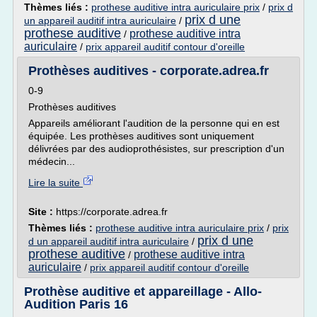
Thèmes liés :
prothese auditive intra auriculaire prix
/
prix d
prix d une
un appareil auditif intra auriculaire
/
prothese auditive
prothese auditive intra
/
auriculaire
/
prix appareil auditif contour d'oreille
Prothèses auditives - corporate.adrea.fr
0-9
Prothèses auditives
Appareils améliorant l'audition de la personne qui en est
équipée. Les prothèses auditives sont uniquement
délivrées par des audioprothésistes, sur prescription d'un
médecin...
Lire la suite
Site :
https://corporate.adrea.fr
Thèmes liés :
prothese auditive intra auriculaire prix
/
prix
prix d une
d un appareil auditif intra auriculaire
/
prothese auditive
prothese auditive intra
/
auriculaire
/
prix appareil auditif contour d'oreille
Prothèse auditive et appareillage - Allo-
Audition Paris 16