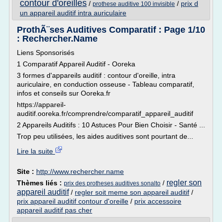
contour d'oreilles
/
/
prix d
prothese auditive 100 invisible
un appareil auditif intra auriculaire
ProthÃ¨ses Auditives Comparatif : Page 1/10
: Rechercher.Name
Liens Sponsorisés
1 Comparatif Appareil Auditif - Ooreka
3 formes d'appareils auditif : contour d'oreille, intra
auriculaire, en conduction osseuse - Tableau comparatif,
infos et conseils sur Ooreka.fr
https://appareil-
auditif.ooreka.fr/comprendre/comparatif_appareil_auditif
2 Appareils Auditifs : 10 Astuces Pour Bien Choisir - Santé ...
Trop peu utilisées, les aides auditives sont pourtant de...
Lire la suite
Site :
http://www.rechercher.name
regler son
Thèmes liés :
/
prix des protheses auditives sonalto
appareil auditif
/
regler soit meme son appareil auditif
/
prix appareil auditif contour d'oreille
/
prix accessoire
appareil auditif pas cher