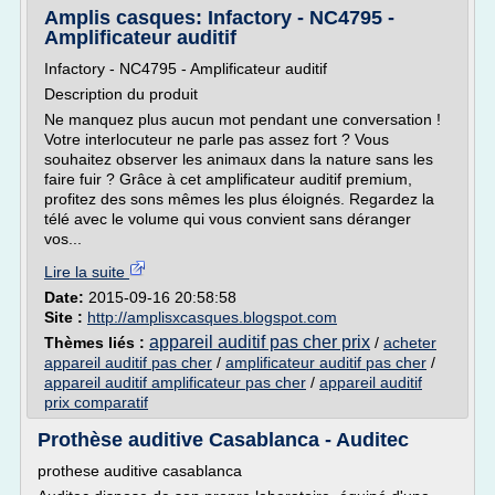
Amplis casques: Infactory - NC4795 -
Amplificateur auditif
Infactory - NC4795 - Amplificateur auditif
Description du produit
Ne manquez plus aucun mot pendant une conversation !
Votre interlocuteur ne parle pas assez fort ? Vous
souhaitez observer les animaux dans la nature sans les
faire fuir ? Grâce à cet amplificateur auditif premium,
profitez des sons mêmes les plus éloignés. Regardez la
télé avec le volume qui vous convient sans déranger
vos...
Lire la suite
Date:
2015-09-16 20:58:58
Site :
http://amplisxcasques.blogspot.com
appareil auditif pas cher prix
Thèmes liés :
/
acheter
appareil auditif pas cher
/
amplificateur auditif pas cher
/
appareil auditif amplificateur pas cher
/
appareil auditif
prix comparatif
Prothèse auditive Casablanca - Auditec
prothese auditive casablanca