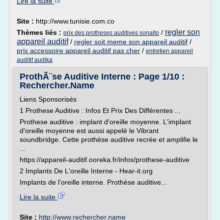
Lire la suite
Site :
http://www.tunisie.com.co
regler son
Thèmes liés :
/
prix des protheses auditives sonalto
appareil auditif
/
regler soit meme son appareil auditif
/
prix accessoire appareil auditif pas cher
/
entretien appareil
auditif audika
ProthÃ¨se Auditive Interne : Page 1/10 :
Rechercher.Name
Liens Sponsorisés
1 Prothese Auditive : Infos Et Prix Des Différentes ...
Prothese auditive : implant d'oreille moyenne. L'implant
d'oreille moyenne est aussi appelé le Vibrant
soundbridge. Cette prothèse auditive recrée et amplifie le
...
https://appareil-auditif.ooreka.fr/infos/prothese-auditive
2 Implants De L'oreille Interne - Hear-it.org
Implants de l'oreille interne. Prothèse auditive...
Lire la suite
Site :
http://www.rechercher.name