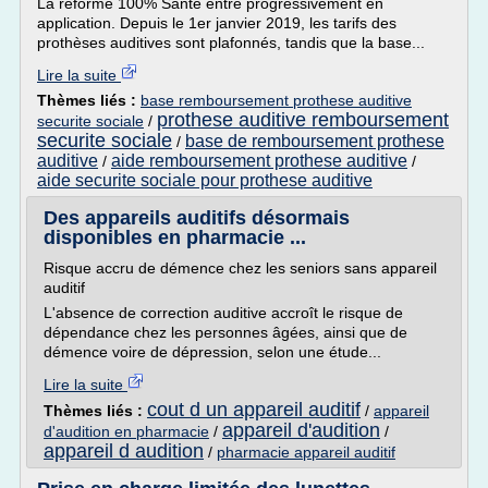
La réforme 100% Santé entre progressivement en
application. Depuis le 1er janvier 2019, les tarifs des
prothèses auditives sont plafonnés, tandis que la base...
Lire la suite
Thèmes liés :
base remboursement prothese auditive
prothese auditive remboursement
securite sociale
/
securite sociale
base de remboursement prothese
/
auditive
aide remboursement prothese auditive
/
/
aide securite sociale pour prothese auditive
Des appareils auditifs désormais
disponibles en pharmacie ...
Risque accru de démence chez les seniors sans appareil
auditif
L'absence de correction auditive accroît le risque de
dépendance chez les personnes âgées, ainsi que de
démence voire de dépression, selon une étude...
Lire la suite
cout d un appareil auditif
Thèmes liés :
/
appareil
appareil d'audition
d'audition en pharmacie
/
/
appareil d audition
/
pharmacie appareil auditif