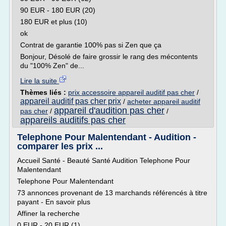
90 EUR - 180 EUR (20)
180 EUR et plus (10)
ok
Contrat de garantie 100% pas si Zen que ça
Bonjour, Désolé de faire grossir le rang des mécontents
du "100% Zen" de...
Lire la suite
Thèmes liés :
prix accessoire appareil auditif pas cher
/
appareil auditif pas cher prix
/
acheter appareil auditif
appareil d'audition pas cher
pas cher
/
/
appareils auditifs pas cher
Telephone Pour Malentendant - Audition -
comparer les prix ...
Accueil Santé - Beauté Santé Audition Telephone Pour
Malentendant
Telephone Pour Malentendant
73 annonces provenant de 13 marchands référencés à titre
payant - En savoir plus
Affiner la recherche
0 EUR - 20 EUR (1)