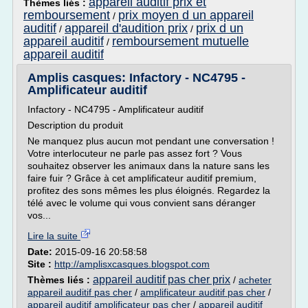
appareil auditif prix et
Thèmes liés :
remboursement
prix moyen d un appareil
/
auditif
appareil d'audition prix
prix d un
/
/
appareil auditif
remboursement mutuelle
/
appareil auditif
Amplis casques: Infactory - NC4795 -
Amplificateur auditif
Infactory - NC4795 - Amplificateur auditif
Description du produit
Ne manquez plus aucun mot pendant une conversation !
Votre interlocuteur ne parle pas assez fort ? Vous
souhaitez observer les animaux dans la nature sans les
faire fuir ? Grâce à cet amplificateur auditif premium,
profitez des sons mêmes les plus éloignés. Regardez la
télé avec le volume qui vous convient sans déranger
vos...
Lire la suite
Date:
2015-09-16 20:58:58
Site :
http://amplisxcasques.blogspot.com
appareil auditif pas cher prix
Thèmes liés :
/
acheter
appareil auditif pas cher
/
amplificateur auditif pas cher
/
appareil auditif amplificateur pas cher
/
appareil auditif