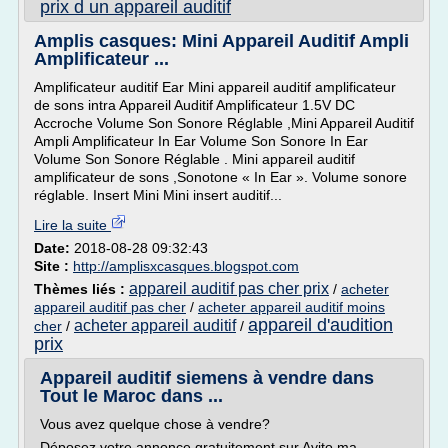
prix d un appareil auditif
Amplis casques: Mini Appareil Auditif Ampli
Amplificateur ...
Amplificateur auditif Ear Mini appareil auditif amplificateur
de sons intra Appareil Auditif Amplificateur 1.5V DC
Accroche Volume Son Sonore Réglable ,Mini Appareil Auditif
Ampli Amplificateur In Ear Volume Son Sonore In Ear
Volume Son Sonore Réglable . Mini appareil auditif
amplificateur de sons ,Sonotone « In Ear ». Volume sonore
réglable. Insert Mini Mini insert auditif...
Lire la suite
Date:
2018-08-28 09:32:43
Site :
http://amplisxcasques.blogspot.com
appareil auditif pas cher prix
Thèmes liés :
/
acheter
appareil auditif pas cher
/
acheter appareil auditif moins
appareil d'audition
acheter appareil auditif
cher
/
/
prix
Appareil auditif siemens à vendre dans
Tout le Maroc dans ...
Vous avez quelque chose à vendre?
Déposez votre annonce gratuitement sur Avito.ma