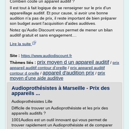
Combien coûte un appareil auditif ?
Il est tout à fait logique de se renseigner sur le prix d'un
appareillage auditif. Et pour cause, si avoir une bonne
audition n'a pas de prix, il reste important de bien préparer
son budget avant l'acquisition d'aides auditives.
Notez qu'Audio Discount vous permet de mener un bilan
auditif gratuit et sans engagement....
Lire la suite
Site :
https://www.audiodiscount.fr
prix moyen d un appareil auditif
Thèmes liés :
/
prix
appareil auditif contour d'oreille
/
prix appareil auditif
appareil d'audition prix
prix
contour d oreille
/
/
moyen d'une aide auditive
Audioprothésistes à Marseille - Prix des
appareils ...
Audioprothésistes Lille
Difficile de trouver un Audioprothésiste et les prix des
appareils auditifs ?
1001Audios est un outil innovant qui vous permet de
trouver rapidement un Audioprothésiste et de comparer