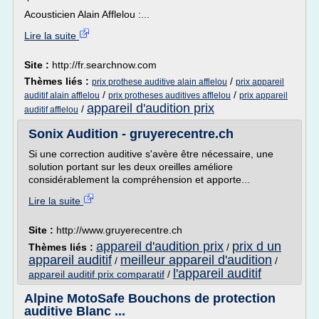
Acousticien Alain Afflelou :...
Lire la suite
Site :
http://fr.searchnow.com
Thèmes liés :
/
prix prothese auditive alain afflelou
prix appareil
/
/
auditif alain afflelou
prix protheses auditives afflelou
prix appareil
appareil d'audition prix
/
auditif afflelou
Sonix Audition - gruyerecentre.ch
Si une correction auditive s'avère être nécessaire, une
solution portant sur les deux oreilles améliore
considérablement la compréhension et apporte...
Lire la suite
Site :
http://www.gruyerecentre.ch
appareil d'audition prix
prix d un
Thèmes liés :
/
appareil auditif
meilleur appareil d'audition
/
/
l'appareil auditif
appareil auditif prix comparatif
/
Alpine MotoSafe Bouchons de protection
auditive Blanc ...