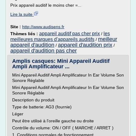
Prix appareil auditif le moins cher =...
Lire la suite
Site :
http://www.audisens.fr
appareil auditif pas cher prix
les
Thèmes liés :
/
meilleur
meilleures marques d'appareils auditifs
/
appareil d'audition
appareil d'audition prix
/
/
appareil d'audition pas cher
Amplis casques: Mini Appareil Auditif
Ampli Amplificateur ...
Mini Appareil Auditif Ampli Amplificateur In Ear Volume Son
Sonore Réglable
Mini Appareil Auditif Ampli Amplificateur In Ear Volume Son
Sonore Réglable
Description du produit
Type de batterie: AG3 (fournie)
Léger
Peut être utilisé à l'oreille gauche ou droite
Contrôle du volume: ON / OFF ( MARCHE / ARRET )
1. Conditions normales de fonctionnement