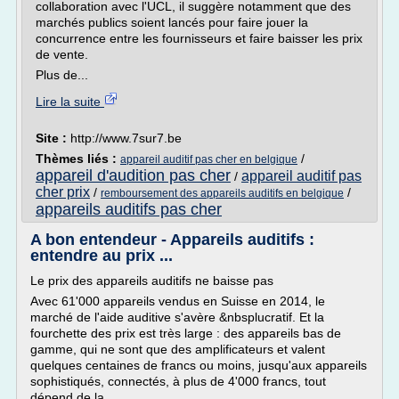
collaboration avec l'UCL, il suggère notamment que des
marchés publics soient lancés pour faire jouer la
concurrence entre les fournisseurs et faire baisser les prix
de vente.
Plus de...
Lire la suite
Site :
http://www.7sur7.be
Thèmes liés :
/
appareil auditif pas cher en belgique
appareil d'audition pas cher
appareil auditif pas
/
cher prix
/
/
remboursement des appareils auditifs en belgique
appareils auditifs pas cher
A bon entendeur - Appareils auditifs :
entendre au prix ...
Le prix des appareils auditifs ne baisse pas
Avec 61'000 appareils vendus en Suisse en 2014, le
marché de l'aide auditive s'avère &nbsplucratif. Et la
fourchette des prix est très large : des appareils bas de
gamme, qui ne sont que des amplificateurs et valent
quelques centaines de francs ou moins, jusqu'aux appareils
sophistiqués, connectés, à plus de 4'000 francs, tout
dépend de la...