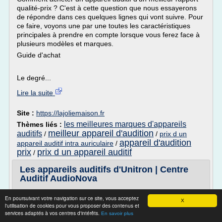
qualité-prix ? C'est à cette question que nous essayerons
de répondre dans ces quelques lignes qui vont suivre. Pour
ce faire, voyons une par une toutes les caractéristiques
principales à prendre en compte lorsque vous ferez face à
plusieurs modèles et marques.
Guide d'achat
Le degré...
Lire la suite
Site :
https://lajoliemaison.fr
les meilleures marques d'appareils
Thèmes liés :
meilleur appareil d'audition
auditifs
/
/
prix d un
appareil d'audition
appareil auditif intra auriculaire
/
prix
prix d un appareil auditif
/
Les appareils auditifs d'Unitron | Centre
Auditif AudioNova
Unitron
En poursuivant votre navigation sur ce site, vous acceptez
X
Appareils auditifs Unitron
l'utilisation de cookies pour vous proposer des contenus et
services adaptés à vos centres d'intérêts.
En savoir plus
Unitron offre des prothèses auditives abordables, dotées