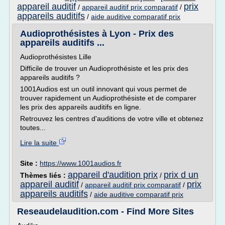
appareil auditif
prix
/
appareil auditif prix comparatif
/
appareils auditifs
/
aide auditive comparatif prix
Audioprothésistes à Lyon - Prix des
appareils auditifs ...
Audioprothésistes Lille
Difficile de trouver un Audioprothésiste et les prix des
appareils auditifs ?
1001Audios est un outil innovant qui vous permet de
trouver rapidement un Audioprothésiste et de comparer
les prix des appareils auditifs en ligne.
Retrouvez les centres d'auditions de votre ville et obtenez
toutes...
Lire la suite
Site :
https://www.1001audios.fr
appareil d'audition prix
prix d un
Thèmes liés :
/
appareil auditif
prix
/
appareil auditif prix comparatif
/
appareils auditifs
/
aide auditive comparatif prix
Reseaudelaudition.com - Find More Sites