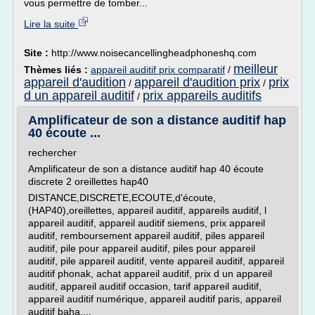
vous permettre de tomber...
Lire la suite
Site :
http://www.noisecancellingheadphoneshq.com
meilleur
Thèmes liés :
appareil auditif prix comparatif
/
appareil d'audition
appareil d'audition prix
prix
/
/
d un appareil auditif
prix appareils auditifs
/
Amplificateur de son a distance auditif hap
40 écoute ...
rechercher
Amplificateur de son a distance auditif hap 40 écoute
discrete 2 oreillettes hap40
DISTANCE,DISCRETE,ECOUTE,d'écoute,
(HAP40),oreillettes, appareil auditif, appareils auditif, l
appareil auditif, appareil auditif siemens, prix appareil
auditif, remboursement appareil auditif, piles appareil
auditif, pile pour appareil auditif, piles pour appareil
auditif, pile appareil auditif, vente appareil auditif, appareil
auditif phonak, achat appareil auditif, prix d un appareil
auditif, appareil auditif occasion, tarif appareil auditif,
appareil auditif numérique, appareil auditif paris, appareil
auditif baha,...