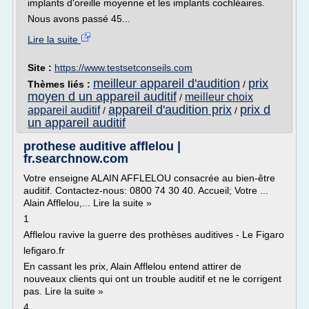
implants d'oreille moyenne et les implants cochléaires.
Nous avons passé 45...
Lire la suite
Site :
https://www.testsetconseils.com
meilleur appareil d'audition
prix
Thèmes liés :
/
moyen d un appareil auditif
meilleur choix
/
appareil d'audition prix
prix d
appareil auditif
/
/
un appareil auditif
prothese auditive afflelou |
fr.searchnow.com
Votre enseigne ALAIN AFFLELOU consacrée au bien-être
auditif. Contactez-nous: 0800 74 30 40. Accueil; Votre ...
Alain Afflelou,... Lire la suite »
1
Afflelou ravive la guerre des prothèses auditives - Le Figaro
lefigaro.fr
En cassant les prix, Alain Afflelou entend attirer de
nouveaux clients qui ont un trouble auditif et ne le corrigent
pas. Lire la suite »
4