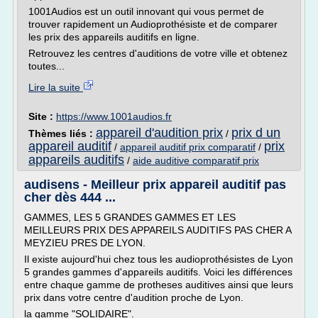
1001Audios est un outil innovant qui vous permet de
trouver rapidement un Audioprothésiste et de comparer
les prix des appareils auditifs en ligne.
Retrouvez les centres d'auditions de votre ville et obtenez
toutes...
Lire la suite
Site :
https://www.1001audios.fr
appareil d'audition prix
prix d un
Thèmes liés :
/
appareil auditif
prix
/
appareil auditif prix comparatif
/
appareils auditifs
/
aide auditive comparatif prix
audisens - Meilleur prix appareil auditif pas
cher dès 444 ...
GAMMES, LES 5 GRANDES GAMMES ET LES
MEILLEURS PRIX DES APPAREILS AUDITIFS PAS CHER A
MEYZIEU PRES DE LYON.
Il existe aujourd'hui chez tous les audioprothésistes de Lyon
5 grandes gammes d'appareils auditifs. Voici les différences
entre chaque gamme de protheses auditives ainsi que leurs
prix dans votre centre d'audition proche de Lyon.
la gamme "SOLIDAIRE".