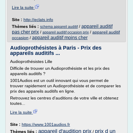
Lire la suite
Site :
http://eclats.info
appareil auditif
Thèmes liés :
/
schema appareil auditif
pas cher prix
/
/
appareil auditif
appareil auditif occasion prix
appareil auditif moins cher
occasion
/
Audioprothésistes à Paris - Prix des
appareils auditifs ...
Audioprothésistes Lille
Difficile de trouver un Audioprothésiste et les prix des
appareils auditifs ?
1001Audios est un outil innovant qui vous permet de
trouver rapidement un Audioprothésiste et de comparer les
prix des appareils auditifs en ligne.
Retrouvez les centres d'auditions de votre ville et obtenez
toutes...
Lire la suite
Site :
https://www.1001audios.fr
appareil d'audition prix
prix d un
Thèmes liés :
/