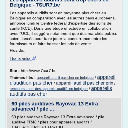
Belgique - 7SUR7.be
Les appareils auditifs sont en moyenne plus chers en
Belgique en comparaison avec les autres pays européens,
annonce lundi le Centre fédéral d'expertise des soins de
santé (KCE). Dans une étude effectuée en collaboration
avec l'UCL, il suggère notamment que des marchés publics
soient lancés pour faire jouer la concurrence entre les
fournisseurs et faire baisser les prix de vente.
Plus de...
Lire la suite
Site :
http://www.7sur7.be
appareil
Thèmes liés :
/
appareil auditif pas cher en belgique
d'audition pas cher
appareil auditif pas cher prix
/
/
appareils
/
remboursement des appareils auditifs en belgique
auditifs pas cher
60 piles auditives Rayovac 13 Extra
advanced / pile ...
60 piles auditives Rayovac 13 Extra advanced / pile
auditive PR48 / piles pour appareils auditifs /
13AE,A13,DA13,P13,PR13H