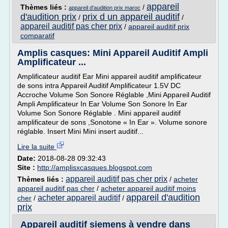
appareil
Thèmes liés :
/
appareil d'audition prix maroc
d'audition prix
prix d un appareil auditif
/
/
appareil auditif pas cher prix
/
appareil auditif prix
comparatif
Amplis casques: Mini Appareil Auditif Ampli
Amplificateur ...
Amplificateur auditif Ear Mini appareil auditif amplificateur
de sons intra Appareil Auditif Amplificateur 1.5V DC
Accroche Volume Son Sonore Réglable ,Mini Appareil Auditif
Ampli Amplificateur In Ear Volume Son Sonore In Ear
Volume Son Sonore Réglable . Mini appareil auditif
amplificateur de sons ,Sonotone « In Ear ». Volume sonore
réglable. Insert Mini Mini insert auditif...
Lire la suite
Date:
2018-08-28 09:32:43
Site :
http://amplisxcasques.blogspot.com
appareil auditif pas cher prix
Thèmes liés :
/
acheter
appareil auditif pas cher
/
acheter appareil auditif moins
appareil d'audition
acheter appareil auditif
cher
/
/
prix
Appareil auditif siemens à vendre dans