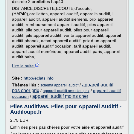
discrete 2 oreillettes hap40
DISTANCE,DISCRETE,ECOUTE,d'écoute,
(HAP40),oreillettes, appareil auditif, appareils auditif, l
appareil auditif, appareil auditif siemens, prix appareil
auditif, remboursement appareil auditif, piles appareil
auditif, pile pour appareil auditif, piles pour appareil
auditif, pile appareil auditif, vente appareil auditif, appareil
auditif phonak, achat appareil auditif, prix d un appareil
auditif, appareil auditif occasion, tarif appareil auditif,
appareil auditif numérique, appareil auditif paris, appareil
auditif baha,...
Lire la suite
Site :
http://eclats.info
appareil auditif
Thèmes liés :
/
schema appareil auditif
pas cher prix
/
/
appareil auditif
appareil auditif occasion prix
appareil auditif moins cher
occasion
/
Piles Auditives, Piles pour Appareil Auditif -
Audiloupe.fr
2,75 EUR
Enfin des piles pas chères pour votre aide et appareil auditif