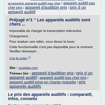
appareil auditif pas
accessoire appareil auditif pas cher
/
appareil d'audition prix
prix d un
cher prix
/
/
appareil auditif
Préjugé n°1 " Les appareils auditifs sont
chers ...
Impossible de charger la transcription interactive.
Chargement...
Pour évaluer une vidéo, vous devez la louer.
Cette fonctionnalité n'est pas disponible pour le moment.
Veuillez réessayer...
Lire la suite
Site :
youtube.com
appareil d'audition prix
prix d un
Thèmes liés :
/
appareil auditif
appareil auditif pas cher prix
/
/
prix
appareil auditif prise en charge mutuelle
/
appareils auditifs
Le prix des appareils auditifs : comparatif,
infos, conseils