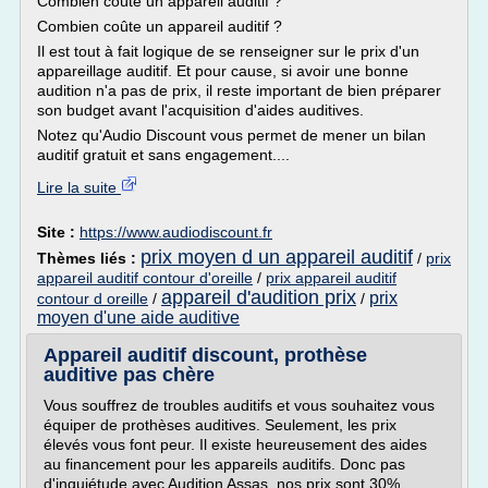
Combien coûte un appareil auditif ?
Combien coûte un appareil auditif ?
Il est tout à fait logique de se renseigner sur le prix d'un
appareillage auditif. Et pour cause, si avoir une bonne
audition n'a pas de prix, il reste important de bien préparer
son budget avant l'acquisition d'aides auditives.
Notez qu'Audio Discount vous permet de mener un bilan
auditif gratuit et sans engagement....
Lire la suite
Site :
https://www.audiodiscount.fr
prix moyen d un appareil auditif
Thèmes liés :
/
prix
appareil auditif contour d'oreille
/
prix appareil auditif
appareil d'audition prix
prix
contour d oreille
/
/
moyen d'une aide auditive
Appareil auditif discount, prothèse
auditive pas chère
Vous souffrez de troubles auditifs et vous souhaitez vous
équiper de prothèses auditives. Seulement, les prix
élevés vous font peur. Il existe heureusement des aides
au financement pour les appareils auditifs. Donc pas
d'inquiétude avec Audition Assas, nos prix sont 30%