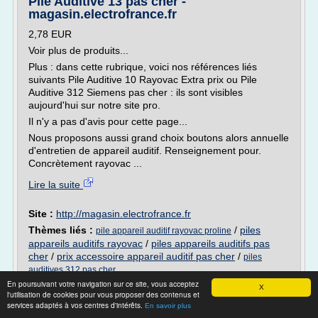
Pile Auditive 13 pas cher -
magasin.electrofrance.fr
2,78 EUR
Voir plus de produits...
Plus : dans cette rubrique, voici nos références liés
suivants Pile Auditive 10 Rayovac Extra prix ou Pile
Auditive 312 Siemens pas cher : ils sont visibles
aujourd'hui sur notre site pro.
Il n'y a pas d'avis pour cette page...
Nous proposons aussi grand choix boutons alors annuelle
d'entretien de appareil auditif. Renseignement pour.
Concrètement rayovac ...
Lire la suite
Site :
http://magasin.electrofrance.fr
Thèmes liés :
/
piles
pile appareil auditif rayovac proline
appareils auditifs rayovac
/
piles appareils auditifs pas
cher
/
prix accessoire appareil auditif pas cher
/
piles
auditives 312 pas cher
En poursuivant votre navigation sur ce site, vous acceptez
X
Appareil auditif : comment faire le bon choix
l'utilisation de cookies pour vous proposer des contenus et
services adaptés à vos centres d'intérêts.
En savoir plus
Appareil auditif : comment faire le bon choix ?