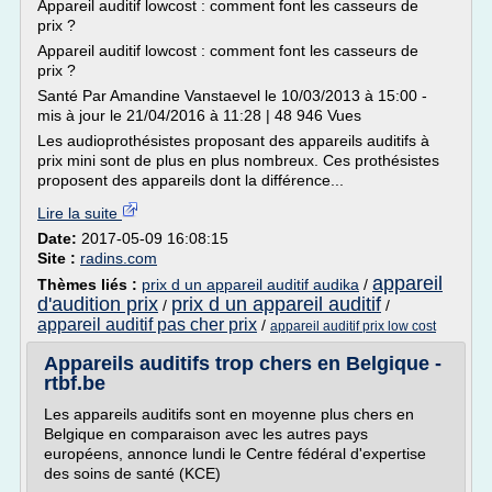
Appareil auditif lowcost : comment font les casseurs de
prix ?
Appareil auditif lowcost : comment font les casseurs de
prix ?
Santé Par Amandine Vanstaevel le 10/03/2013 à 15:00 -
mis à jour le 21/04/2016 à 11:28 | 48 946 Vues
Les audioprothésistes proposant des appareils auditifs à
prix mini sont de plus en plus nombreux. Ces prothésistes
proposent des appareils dont la différence...
Lire la suite
Date:
2017-05-09 16:08:15
Site :
radins.com
appareil
Thèmes liés :
prix d un appareil auditif audika
/
d'audition prix
prix d un appareil auditif
/
/
appareil auditif pas cher prix
/
appareil auditif prix low cost
Appareils auditifs trop chers en Belgique -
rtbf.be
Les appareils auditifs sont en moyenne plus chers en
Belgique en comparaison avec les autres pays
européens, annonce lundi le Centre fédéral d'expertise
des soins de santé (KCE)