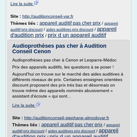
Lire la suite
Site :
http://auditionconseil-var.fr
appareil auditif pas cher prix
Thèmes liés :
/
appareil
appareil
/
/
auditif prix discount
aides auditives prix discount
d'audition prix
prix d un appareil auditif
/
Audioprothèses pas cher à Audition
Conseil Cenon
Audioprothèses pas cher à Cenon et Lesparre-Médoc
Prix des appareils auditifs, les questions à se poser !
Aujourd'hui on trouve sur le marché des aides auditives à
différents niveaux de prix. Certaines enseignes orientées
discount proposent des prix très bas et désormais on
trouve même des appareils nommés abusivement «
assistant d'écoute » qui sont...
Lire la suite
Site :
http://auditionconseil-stephane-almodovar.fr
appareil auditif pas cher prix
Thèmes liés :
/
appareil
appareil
/
/
auditif prix discount
aides auditives prix discount
d'audition prix
prix d un appareil auditif