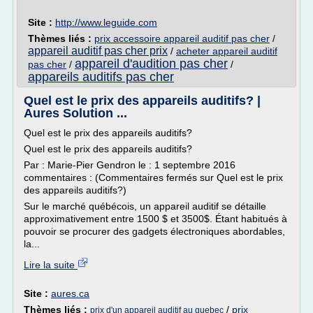
Site :
http://www.leguide.com
Thèmes liés :
prix accessoire appareil auditif pas cher
/
appareil auditif pas cher prix
/
acheter appareil auditif
appareil d'audition pas cher
pas cher
/
/
appareils auditifs pas cher
Quel est le prix des appareils auditifs? |
Aures Solution ...
Quel est le prix des appareils auditifs?
Quel est le prix des appareils auditifs?
Par : Marie-Pier Gendron le : 1 septembre 2016
commentaires : (Commentaires fermés sur Quel est le prix
des appareils auditifs?)
Sur le marché québécois, un appareil auditif se détaille
approximativement entre 1500 $ et 3500$. Étant habitués à
pouvoir se procurer des gadgets électroniques abordables,
la...
Lire la suite
Site :
aures.ca
Thèmes liés :
/
prix
prix d'un appareil auditif au quebec