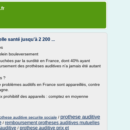
fr
le santé jusqu'à 2 200 ...
es
plein bouleversement
ouchées par la surdité en France, dont 40% ayant
rsement des prothèses auditives n'a jamais été autant
s ?
problèmes auditifs en France sont appareillés, contre
agne.
rix prohibitif des appareils : comptez en moyenne
prothese auditive
hese auditive securite sociale
/
e
remboursement protheses auditives mutuelles
/
auditive
prothese auditive prix et
/