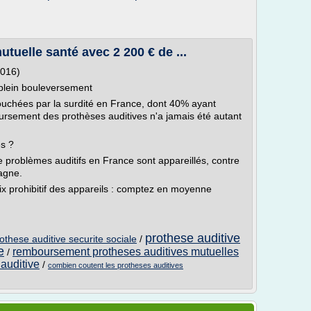
utuelle santé avec 2 200 € de ...
2016)
plein bouleversement
ouchées par la surdité en France, dont 40% ayant
ursement des prothèses auditives n'a jamais été autant
es ?
problèmes auditifs en France sont appareillés, contre
agne.
rix prohibitif des appareils : comptez en moyenne
prothese auditive
hese auditive securite sociale
/
e
remboursement protheses auditives mutuelles
/
auditive
/
combien coutent les protheses auditives