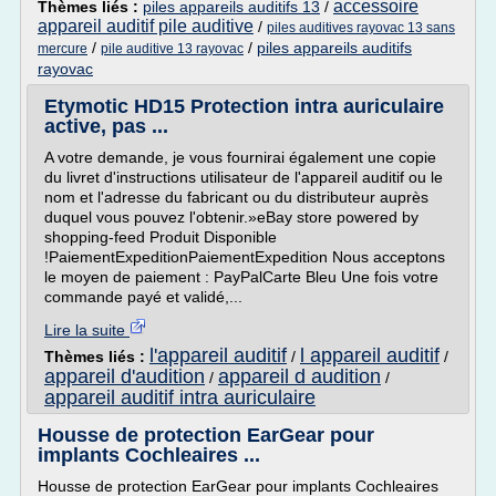
accessoire
Thèmes liés :
piles appareils auditifs 13
/
appareil auditif pile auditive
/
piles auditives rayovac 13 sans
/
/
piles appareils auditifs
mercure
pile auditive 13 rayovac
rayovac
Etymotic HD15 Protection intra auriculaire
active, pas ...
A votre demande, je vous fournirai également une copie
du livret d'instructions utilisateur de l'appareil auditif ou le
nom et l'adresse du fabricant ou du distributeur auprès
duquel vous pouvez l'obtenir.»eBay store powered by
shopping-feed Produit Disponible
!PaiementExpeditionPaiementExpedition Nous acceptons
le moyen de paiement : PayPalCarte Bleu Une fois votre
commande payé et validé,...
Lire la suite
l'appareil auditif
l appareil auditif
Thèmes liés :
/
/
appareil d'audition
appareil d audition
/
/
appareil auditif intra auriculaire
Housse de protection EarGear pour
implants Cochleaires ...
Housse de protection EarGear pour implants Cochleaires