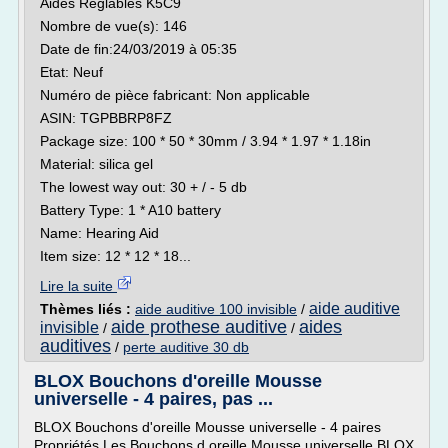
Aides Réglables K5C9
Nombre de vue(s): 146
Date de fin:24/03/2019 à 05:35
Etat: Neuf
Numéro de pièce fabricant: Non applicable
ASIN: TGPBBRP8FZ
Package size: 100 * 50 * 30mm / 3.94 * 1.97 * 1.18in
Material: silica gel
The lowest way out: 30 + / - 5 db
Battery Type: 1 * A10 battery
Name: Hearing Aid
Item size: 12 * 12 * 18...
Lire la suite
aide auditive
Thèmes liés :
aide auditive 100 invisible
/
aide prothese auditive
aides
invisible
/
/
auditives
/
perte auditive 30 db
BLOX Bouchons d'oreille Mousse
universelle - 4 paires, pas ...
BLOX Bouchons d'oreille Mousse universelle - 4 paires
Propriétés Les Bouchons d oreille Mousse universelle BLOX