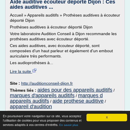
Aide auditive écouteur déporté Dijon : Ces
aides auditives ...
Accueil » Appareils auditifs » Prothèses auditives à écouteur
déporté Dijon
Prothèses auditives à écouteur déporté Dijon
Votre laboratoire Audition Conseil à Dijon recommande les
prothèses auditives avec écouteur déporté.
Ces aides auditives, avec écouteur déporté, sont
composées d'un haut parleur et également d'un embout
auriculaire très performants.
Les audioprothèses à...
Lire la suite
Site :
http://auditionconseil-dijon.fr
aides pour des appareils auditifs
Thèmes liés :
/
marques d'appareils auditifs
marques d
/
appareils auditifs
aide prothese auditive
/
/
appareil d'audition
Lyric: une aide auditive invisible qui se
En poursuivant votre navigation sur ce site, vous acceptez
X
l'utilisation de cookies pour vous proposer des contenus et
porte 24h/24h et ...
services adaptés à vos centres d'intérêts.
En savoir plus
Lyric: une aide auditive invisible qui se porte 24h/24h et