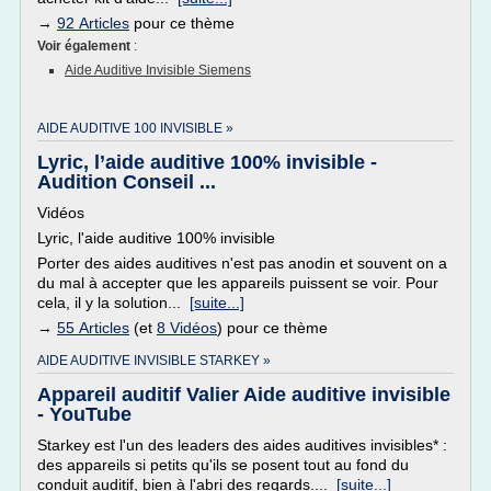
→
92 Articles
pour ce thème
Voir également
:
Aide Auditive Invisible Siemens
AIDE AUDITIVE 100 INVISIBLE »
Lyric, l’aide auditive 100% invisible -
Audition Conseil ...
Vidéos
Lyric, l'aide auditive 100% invisible
Porter des aides auditives n'est pas anodin et souvent on a
du mal à accepter que les appareils puissent se voir. Pour
cela, il y la solution...
[suite...]
→
55 Articles
(et
8 Vidéos
) pour ce thème
AIDE AUDITIVE INVISIBLE STARKEY »
Appareil auditif Valier Aide auditive invisible
- YouTube
Starkey est l'un des leaders des aides auditives invisibles* :
des appareils si petits qu'ils se posent tout au fond du
conduit auditif, bien à l'abri des regards....
[suite...]