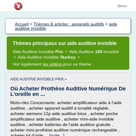
Menu
Accueil
>
Thèmes & articles : appareils auditifs
>
aide
auditive invisible
Thèmes principaux sur aide auditive invisible
Aide Auditive Invisible
Prix
•
Aide Auditive
100
Invisible
•
Aide Auditive Invisible
Starkey
•
Voir également
les vidéos
pour ce thème
AIDE AUDITIVE INVISIBLE PRIX »
Où Acheter Prothèse Auditive Numérique De
L'oreille en ...
Mots-clés Concernants: acheter amplificateur aide à l'aide
auditive , acheter appareil auditif à tonalité réglable ,
acheter siemens 12p aide auditive lotus , acheter poche
amplificateur aide auditive , acheter mini-aide invisible
auditive , acheter batteries de l'aide auditive gratuite ,
acheter mini-prothèse auditive numérique rechargeable ,
acheter kit d'aide...
[suite...]