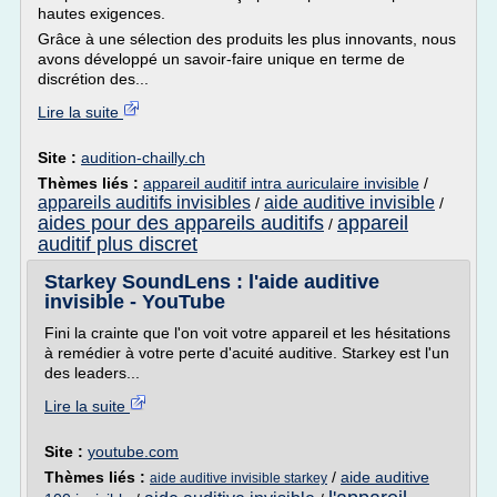
hautes exigences.
Grâce à une sélection des produits les plus innovants, nous
avons développé un savoir-faire unique en terme de
discrétion des...
Lire la suite
Site :
audition-chailly.ch
Thèmes liés :
appareil auditif intra auriculaire invisible
/
appareils auditifs invisibles
aide auditive invisible
/
/
aides pour des appareils auditifs
appareil
/
auditif plus discret
Starkey SoundLens : l'aide auditive
invisible - YouTube
Fini la crainte que l'on voit votre appareil et les hésitations
à remédier à votre perte d'acuité auditive. Starkey est l'un
des leaders...
Lire la suite
Site :
youtube.com
Thèmes liés :
/
aide auditive
aide auditive invisible starkey