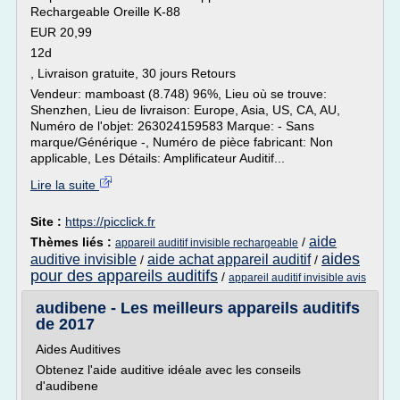
Rechargeable Oreille K-88
EUR 20,99
12d
, Livraison gratuite, 30 jours Retours
Vendeur: mamboast (8.748) 96%, Lieu où se trouve:
Shenzhen, Lieu de livraison: Europe, Asia, US, CA, AU,
Numéro de l'objet: 263024159583 Marque: - Sans
marque/Générique -, Numéro de pièce fabricant: Non
applicable, Les Détails: Amplificateur Auditif...
Lire la suite
Site :
https://picclick.fr
aide
Thèmes liés :
/
appareil auditif invisible rechargeable
aides
auditive invisible
aide achat appareil auditif
/
/
pour des appareils auditifs
/
appareil auditif invisible avis
audibene - Les meilleurs appareils auditifs
de 2017
Aides Auditives
Obtenez l'aide auditive idéale avec les conseils
d'audibene