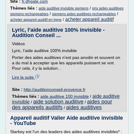
Site :
fr.dhgate.com
Thèmes liés :
/
aide auditive invisible siemens
prix aides auditives
/
/
siemens rechargeables
siemens aides auditives rechargeables
acheter appareil auditif
/
acheter appareil auditif en ligne
Lyric, l’aide auditive 100% invisible -
Audition Conseil ...
Vidéos
Lyric, l'aide auditive 100% invisible
Porter des aides auditives n'est pas anodin et souvent on
a du mal à accepter que les appareils puissent se voir.
Pour cela, il y la solution...
Lire la suite
Site :
http://auditionconseil-provence.fr
aide auditive
Thèmes liés :
aide auditive 100 invisible
/
aide solution auditive
aides pour
invisible
/
/
des appareils auditifs
aides auditives
/
Appareil auditif Valier Aide auditive invisible
- YouTube
Starkey est l'un des leaders des aides auditives invisibles* :