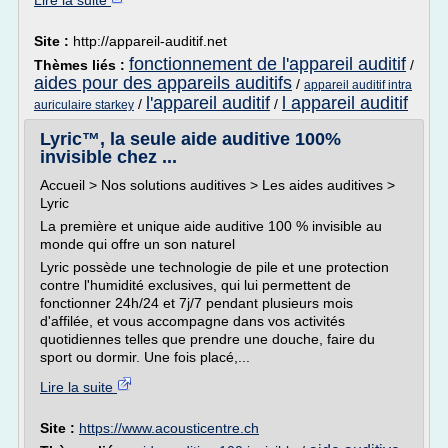
Lire la suite
Site :
http://appareil-auditif.net
fonctionnement de l'appareil auditif
Thèmes liés :
/
aides pour des appareils auditifs
/
appareil auditif intra
l'appareil auditif
l appareil auditif
/
/
auriculaire starkey
Lyric™, la seule aide auditive 100%
invisible chez ...
Accueil > Nos solutions auditives > Les aides auditives >
Lyric
La première et unique aide auditive 100 % invisible au
monde qui offre un son naturel
Lyric possède une technologie de pile et une protection
contre l'humidité exclusives, qui lui permettent de
fonctionner 24h/24 et 7j/7 pendant plusieurs mois
d'affilée, et vous accompagne dans vos activités
quotidiennes telles que prendre une douche, faire du
sport ou dormir. Une fois placé,...
Lire la suite
Site :
https://www.acousticentre.ch