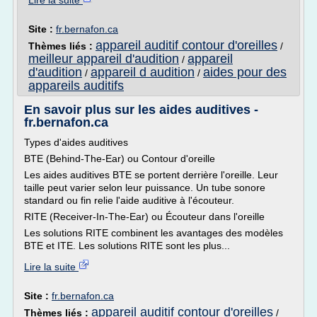
Lire la suite
Site :
fr.bernafon.ca
appareil auditif contour d'oreilles
Thèmes liés :
/
meilleur appareil d'audition
appareil
/
d'audition
appareil d audition
aides pour des
/
/
appareils auditifs
En savoir plus sur les aides auditives -
fr.bernafon.ca
Types d'aides auditives
BTE (Behind-The-Ear) ou Contour d'oreille
Les aides auditives BTE se portent derrière l'oreille. Leur
taille peut varier selon leur puissance. Un tube sonore
standard ou fin relie l'aide auditive à l'écouteur.
RITE (Receiver-In-The-Ear) ou Écouteur dans l'oreille
Les solutions RITE combinent les avantages des modèles
BTE et ITE. Les solutions RITE sont les plus...
Lire la suite
Site :
fr.bernafon.ca
appareil auditif contour d'oreilles
Thèmes liés :
/