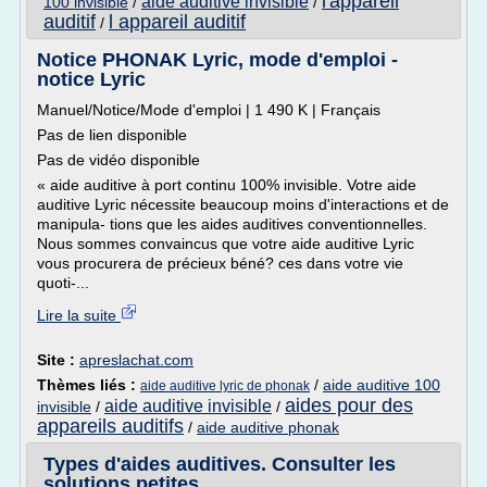
l'appareil
aide auditive invisible
100 invisible
/
/
auditif
l appareil auditif
/
Notice PHONAK Lyric, mode d'emploi -
notice Lyric
Manuel/Notice/Mode d'emploi | 1 490 K | Français
Pas de lien disponible
Pas de vidéo disponible
« aide auditive à port continu 100% invisible. Votre aide
auditive Lyric nécessite beaucoup moins d'interactions et de
manipula- tions que les aides auditives conventionnelles.
Nous sommes convaincus que votre aide auditive Lyric
vous procurera de précieux béné? ces dans votre vie
quoti-...
Lire la suite
Site :
apreslachat.com
Thèmes liés :
/
aide auditive 100
aide auditive lyric de phonak
aides pour des
aide auditive invisible
invisible
/
/
appareils auditifs
/
aide auditive phonak
Types d'aides auditives. Consulter les
solutions petites ...