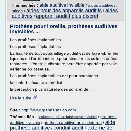
aide auditive invisible
Thèmes liés :
/
aides auditives
aides pour des appareils auditifs
aides
oticon
/
/
auditives
appareil auditif plus discret
/
Prothèse pour l'oreille, prothèses auditives
invisibles ...
Les prothèses implantables
Les prothèses implantables
La finalité de tout appareillage auditif est de faire vibrer les
liquides de l'oreille interne pour stimuler les cellules ciliées
restantes. L'énergie vibratoire peut être apportée par voie
aérienne ou osseuse.
Les prothèses implantables ont pour avantages :
le confort d'écoute immédiat
la perception plus naturelle des sons et de...
Lire la suite
Site :
http://www.grandaudition.com
Thèmes liés :
/
prothese
prothese auditive totalement invisible
aide
auditive invisible
/
prothese auditive oreille interne
/
prothese auditive
conduit auditif externe de
/