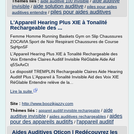
aide auditive
Thèmes liés :
aide auditive 100 invisible
/
aide solution auditive
invisible
/
/
piles pour aides
piles pour aides auditives
auditives entendre
/
L'Appareil Hearing Plus XIE à Tonalité
Rechargeable des ...
Femme Homme Running Baskets Gym on Slip Chaussures
ZOCAVIA Sport de Noir Respirant Chaussures de Course
SqHpn5F
L'Appareil Hearing Plus XIE à Tonalité Rechargeable des
Voix Entendre Claires Auditif Invisible RéGlable Aide Aid
q5SxAxCt
Le dispositif TREMPLIN Rechargeable Claires Aide Hearing
Auditif Plus L'Appareil à Tonalité Invisible Aid des Voix XIE
RéGlable Entendre relève de la...
Lire la suite
Site :
http://www.boozikjazzy.com
aide
Thèmes liés :
/
appareil auditif invisible rechargeable
aides
auditive invisible
/
aides auditives rechargeables
/
pour des appareils auditifs
l'appareil auditif
/
Aides Auditives Oticon | Redécouvrez les