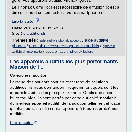
gérer vos appareils auditifs Phonak Quest.
Le Phonak ComPilot I est l'accessoire de diffusion (c'est à
dire qu'il peut se connecter à votre smartphone ou...
Lire la suite
Date:
2017-05-10 08:52:53
Site :
e-audition.fr
Thèmes liés :
/
aide auditive
aide auditive phonak audeo q
phonak
/
phonak accessoires appareils auditifs
/
appareils
/
appareil auditif phonak bolero
auditifs phonak naida
Les appareils auditifs les plus performants -
Maison de l ...
Categories: audition
Lorsque des patients sont en recherche de solutions
auditives, ils nous demandent fréquemment quels sont les
appareils auditifs les plus performants. Quels que soient
leurs troubles, ils sont portés par cette curiosité insatiable
du meilleur appareil auditif, de la solution tellement efficace
qu'elle pourrait à elle seule répondre à tous les problèmes
auditifs...
Lire la suite