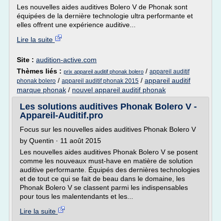
Les nouvelles aides auditives Bolero V de Phonak sont
équipées de la dernière technologie ultra performante et
elles offrent une expérience auditive...
Lire la suite
Site :
audition-active.com
Thèmes liés :
/
appareil auditif
prix appareil auditif phonak bolero
/
/
appareil auditif
phonak bolero
appareil auditif phonak 2015
marque phonak
/
nouvel appareil auditif phonak
Les solutions auditives Phonak Bolero V -
Appareil-Auditif.pro
Focus sur les nouvelles aides auditives Phonak Bolero V
by Quentin · 11 août 2015
Les nouvelles aides auditives Phonak Bolero V se posent
comme les nouveaux must-have en matière de solution
auditive performante. Équipés des dernières technologies
et de tout ce qui se fait de beau dans le domaine, les
Phonak Bolero V se classent parmi les indispensables
pour tous les malentendants et les...
Lire la suite