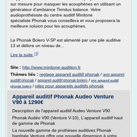
sur mesure pour masquer les acouphènes en utilisant un
générateur d'ambiance Tinnitus balance. Votre
audioprothésiste du centre auditif Minitone
spécialiste Phonak vous conseillera et vous proposera la
meilleure soluion pour les acouphènes.
Le Phonak Bolero V-SP est alimenté par une pile auditive
13 et délivre un niveau de...
Lire la suite
Site :
http://www.minitone-audition.fr
Thèmes liés :
reglage appareil auditif phonak
/
avis appareil
/
/
auditif phonak
appareil auditif phonak bolero
prix appareil auditif
/
piles pour appareils auditifs phonak
phonak bolero
Appareil auditif Phonak Audeo Venture
V90 à 1290€
Description de l'appareil auditif Audeo Venture V90
Phonak Audéo V90 (Venture V-10), L'appareil auditif haut
de gamme de Phonak
La nouvelle gamme de prothèses auditives Phonak
baptisée Venture offre une nouvelle dimension à votre