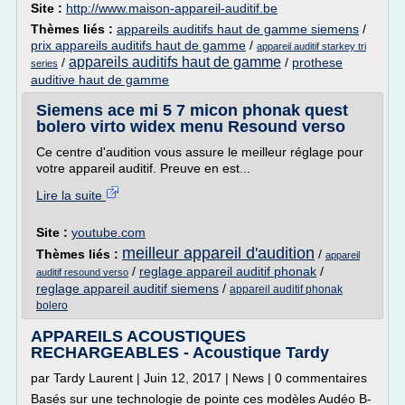
Site :
http://www.maison-appareil-auditif.be
Thèmes liés :
appareils auditifs haut de gamme siemens
/
prix appareils auditifs haut de gamme
/
appareil auditif starkey tri
appareils auditifs haut de gamme
/
/
prothese
series
auditive haut de gamme
Siemens ace mi 5 7 micon phonak quest
bolero virto widex menu Resound verso
Ce centre d'audition vous assure le meilleur réglage pour
votre appareil auditif. Preuve en est...
Lire la suite
Site :
youtube.com
meilleur appareil d'audition
Thèmes liés :
/
appareil
/
reglage appareil auditif phonak
/
auditif resound verso
reglage appareil auditif siemens
/
appareil auditif phonak
bolero
APPAREILS ACOUSTIQUES
RECHARGEABLES - Acoustique Tardy
par Tardy Laurent | Juin 12, 2017 | News | 0 commentaires
Basés sur une technologie de pointe ces modèles Audéo B-