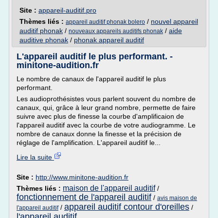
Site :
appareil-auditif.pro
Thèmes liés :
/
nouvel appareil
appareil auditif phonak bolero
auditif phonak
/
/
aide
nouveaux appareils auditifs phonak
auditive phonak
/
phonak appareil auditif
L'appareil auditif le plus performant. -
minitone-audition.fr
Le nombre de canaux de l'appareil auditif le plus
performant.
Les audioprothésistes vous parlent souvent du nombre de
canaux, qui, grâce à leur grand nombre, permette de faire
suivre avec plus de finesse la courbe d'amplificaion de
l'appareil auditif avec la courbe de votre audiogramme. Le
nombre de canaux donne la finesse et la précision de
réglage de l'amplification. L'appareil auditif le...
Lire la suite
Site :
http://www.minitone-audition.fr
maison de l'appareil auditif
Thèmes liés :
/
fonctionnement de l'appareil auditif
/
avis maison de
appareil auditif contour d'oreilles
/
/
l'appareil auditif
l'appareil auditif