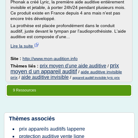
Phonak a créé Lyric, la première aide auditive entièrement
invisible et jetable, à porter 24h/24 pendant plusieurs mois.
Ce produit existe en France depuis 4 ans mais n'est pas
encore très développé.
La prothèse est placée profondément dans le conduit
auditif, juste devant le tympan par l'audioprothésiste. L'aide
auditive est composée d'une...
Lire la suite
Site :
http://www.mon-audition.info
prix
prix moyen d'une aide auditive
Thèmes liés :
/
moyen d un appareil auditif
/
aide auditive invisible
aide auditive invisible
prix
/
/
appareil auditif invisible lyric prix
9 Ressources
Thèmes associés
prix appareils auditifs lapperre
protection auditive vente ligne