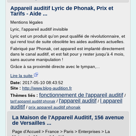
Appareil auditif Lyric de Phonak, Prix et
Tarifs - Aide ...
Mentions légales
Lyric, l'appareil auditif invisible
Lyric est un produit qu'on peut qualifié de révolutionnaire, et
qui rend tout de suite obsolète les aides auditives actuelles.
Fabriqué par Phonak, cet appareil est implanté directement
dans le canal auditif, et est fait pour y rester jusqu'à 4 mois,
sans aucune manipulation !
Grâce à sa proximité directe avec le tympan,...
Lire la suite
Date:
2017-05-10 08:43:52
Site :
http://www.blog-audition.fr
fonctionnement de l'appareil auditif
Thèmes liés :
/
l'appareil auditif
l appareil
/
/
tarif appareil auditif phonak
auditif
/
prix appareil auditif phonak
La Maison de l'Appareil Auditif, 156 avenue
de Versailles ...
Page d'Accueil > France > Paris > Enterprises > La