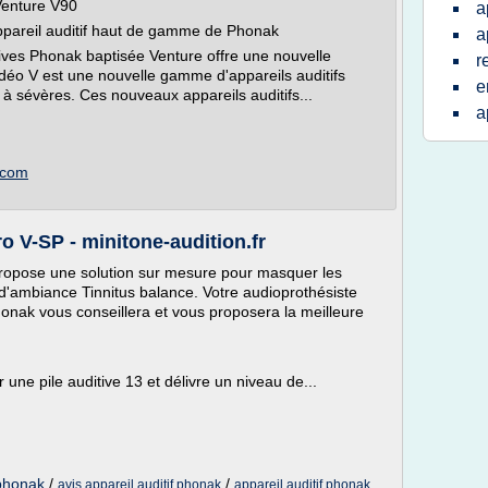
 Venture V90
a
ppareil auditif haut de gamme de Phonak
a
ves Phonak baptisée Venture offre une nouvelle
r
déo V est une nouvelle gamme d'appareils auditifs
e
 à sévères. Ces nouveaux appareils auditifs...
a
.com
o V-SP - minitone-audition.fr
propose une solution sur mesure pour masquer les
d'ambiance Tinnitus balance. Votre audioprothésiste
Phonak vous conseillera et vous proposera la meilleure
une pile auditive 13 et délivre un niveau de...
 phonak
/
/
avis appareil auditif phonak
appareil auditif phonak