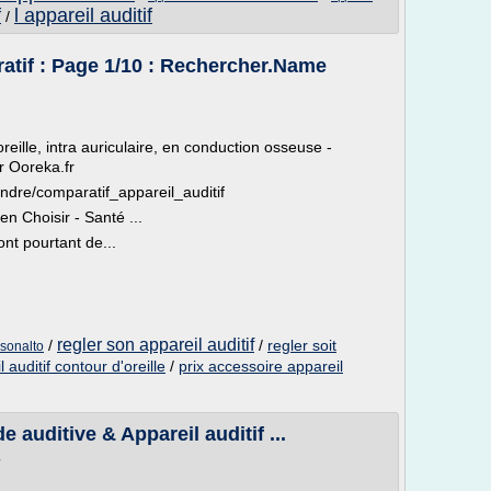
f
l appareil auditif
/
atif : Page 1/10 : Rechercher.Name
oreille, intra auriculaire, en conduction osseuse -
r Ooreka.fr
endre/comparatif_appareil_auditif
en Choisir - Santé ...
ont pourtant de...
regler son appareil auditif
/
/
regler soit
 sonalto
l auditif contour d'oreille
/
prix accessoire appareil
auditive & Appareil auditif ...
T