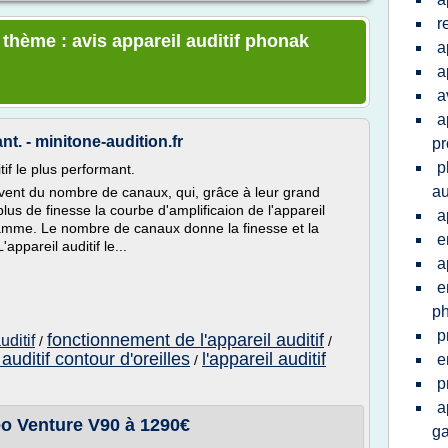
r
 thème : avis appareil auditif phonak
a
a
a
a
nt. - minitone-audition.fr
pr
p
if le plus performant.
au
vent du nombre de canaux, qui, grâce à leur grand
us de finesse la courbe d'amplificaion de l'appareil
a
ramme. Le nombre de canaux donne la finesse et la
e
appareil auditif le...
a
e
p
p
fonctionnement de l'appareil auditif
uditif
/
/
auditif contour d'oreilles
l'appareil auditif
e
/
p
a
eo Venture V90 à 1290€
ga