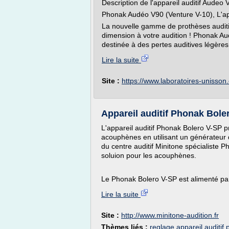
Description de l'appareil auditif Audeo
Phonak Audéo V90 (Venture V-10), L'a
La nouvelle gamme de prothèses auditi
dimension à votre audition ! Phonak Au
destinée à des pertes auditives légères
Lire la suite
Site :
https://www.laboratoires-unisson
Appareil auditif Phonak Boler
L'appareil auditif Phonak Bolero V-SP 
acouphènes en utilisant un générateur 
du centre auditif Minitone spécialiste 
soluion pour les acouphènes.
Le Phonak Bolero V-SP est alimenté par 
Lire la suite
Site :
http://www.minitone-audition.fr
Thèmes liés :
reglage appareil auditif