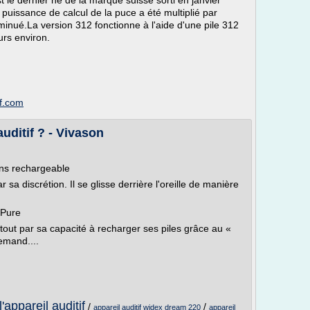
t le dernier né de la marque suisse sorti en janvier
 puissance de calcul de la puce a été multiplié par
inué.La version 312 fonctionne à l'aide d'une pile 312
urs environ.
if.com
auditif ? - Vivason
mens rechargeable
 sa discrétion. Il se glisse derrière l'oreille de manière
 Pure
rtout par sa capacité à recharger ses piles grâce au «
emand....
appareil auditif
/
/
appareil auditif widex dream 220
appareil