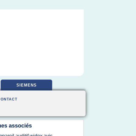
SIEMENS
CONTACT
es associés
ppareil auditif widex avis