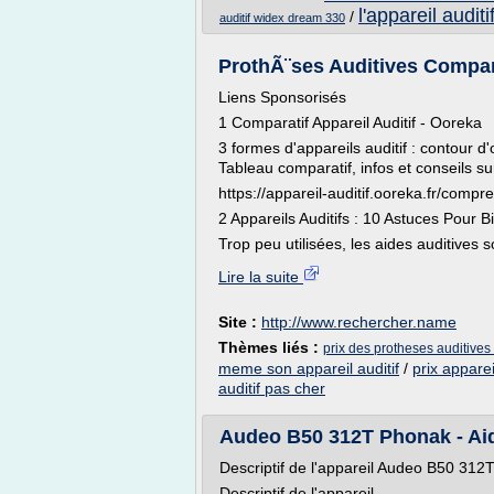
l'appareil auditi
/
auditif widex dream 330
ProthÃ¨ses Auditives Compar
Liens Sponsorisés
1 Comparatif Appareil Auditif - Ooreka
3 formes d'appareils auditif : contour d'
Tableau comparatif, infos et conseils su
https://appareil-auditif.ooreka.fr/compr
2 Appareils Auditifs : 10 Astuces Pour Bi
Trop peu utilisées, les aides auditives s
Lire la suite
Site :
http://www.rechercher.name
Thèmes liés :
prix des protheses auditives
meme son appareil auditif
/
prix apparei
auditif pas cher
Audeo B50 312T Phonak - Aide 
Descriptif de l'appareil Audeo B50 312
Descriptif de l'appareil