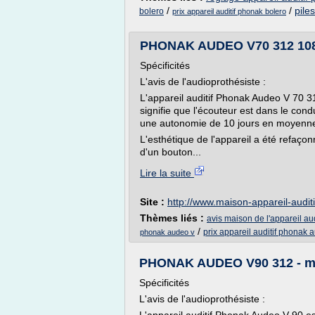
/
/
pile
bolero
prix appareil auditif phonak bolero
PHONAK AUDEO V70 312 1080€
Spécificités
L'avis de l'audioprothésiste :
L'appareil auditif Phonak Audeo V 70 3
signifie que l'écouteur est dans le condu
une autonomie de 10 jours en moyenn
L'esthétique de l'appareil a été refaçon
d'un bouton...
Lire la suite
Site :
http://www.maison-appareil-audit
Thèmes liés :
avis maison de l'appareil aud
/
prix appareil auditif phonak 
phonak audeo v
PHONAK AUDEO V90 312 - mai
Spécificités
L'avis de l'audioprothésiste :