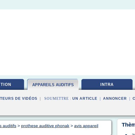
ITION
INTRA
APPAREILS AUDITIFS
TEURS DE VIDÉOS
| SOUMETTRE :
UN ARTICLE
|
ANNONCER
|
Thèm
 auditifs
>
prothese auditive phonak
>
avis appareil
a