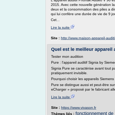
L'appareil auditif Phonak Audeo V 90 es
2015. Avec cette nouvelle génération la
deux et la consommation des piles a dim
qui lui confère une durée de vie de 9 jo
Cet...
Lire la suite
Site :
http://www.maison-appareil-audit
Quel est le meilleur appareil 
Tester mon audition
Pure : l'appareil auditif Signia by Sie
Signia Pure se caractérise avant tout par
pratiquement invisible.
Pourquoi choisir les appareils Siemens
Pure se distingue aussi et peut-être su
eCharger » proposé par le fabricant all
Lire la suite
Site :
https://www.vivason.fr
fonctionnement de l'
Thèmes liés :