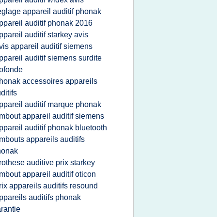
eglage appareil auditif phonak
ppareil auditif phonak 2016
ppareil auditif starkey avis
vis appareil auditif siemens
ppareil auditif siemens surdite
ofonde
honak accessoires appareils
ditifs
ppareil auditif marque phonak
mbout appareil auditif siemens
ppareil auditif phonak bluetooth
mbouts appareils auditifs
honak
rothese auditive prix starkey
mbout appareil auditif oticon
rix appareils auditifs resound
ppareils auditifs phonak
rantie