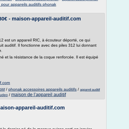
s pour appareils auditifs phonak
 - maison-appareil-auditif.com
12 est un appareil RIC, à écouteur déporté, ce qui
it auditif. Il fonctionne avec des piles 312 lui donnant
e.
né et la résistance de la coque renforcée. Il est équipé
if.com
/
phonak accessoires appareils auditifs
/
itif
appareil auditif
maison de l'appareil auditif
/
audeo
son-appareil-auditif.com