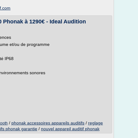
if.com
0 Phonak à 1290€ - Ideal Audition
uences
lume et/ou de programme
té IP68
environnements sonores
s
/
phonak accessoires appareils auditifs
/
reglage
tooth
tifs phonak garantie
/
nouvel appareil auditif phonak