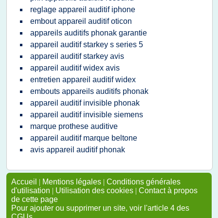
reglage appareil auditif iphone
embout appareil auditif oticon
appareils auditifs phonak garantie
appareil auditif starkey s series 5
appareil auditif starkey avis
appareil auditif widex avis
entretien appareil auditif widex
embouts appareils auditifs phonak
appareil auditif invisible phonak
appareil auditif invisible siemens
marque prothese auditive
appareil auditif marque beltone
avis appareil auditif phonak
Accueil
|
Mentions légales
|
Conditions générales
d'utilisation
|
Utilisation des cookies
|
Contact à propos
de cette page
Pour ajouter ou supprimer un site, voir l'article 4 des
CGUs