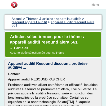
Menu
Accueil
>
Thèmes & articles : appareils auditifs
>
resound appareil auditif
>
appareil auditif resound alera
561
Articles sélectionnés pour le thème :
appareil auditif resound alera 561
1 articles
→
Aucune vidéo sélectionnée pour ce thème
Appareil auditif Resound discount, prothèse
auditive ...
Contact
Appareil auditif RESOUND PAS CHER
Prothèses auditives alliant esthétisme et efficacité, les aides
auditives Resound se prénomment Alera, Live ou Verso. Le
prix des appareils auditifs Resound varie en fonction des
fonctionnalités de la prothèse souhaitée. Certaines sont
équipées de la nanotechnologie iSolate[TM], à laquelle