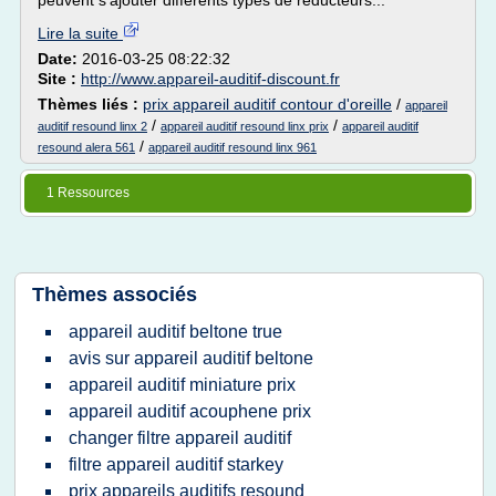
peuvent s'ajouter différents types de réducteurs...
Lire la suite
Date:
2016-03-25 08:22:32
Site :
http://www.appareil-auditif-discount.fr
Thèmes liés :
prix appareil auditif contour d'oreille
/
appareil
/
/
auditif resound linx 2
appareil auditif resound linx prix
appareil auditif
/
resound alera 561
appareil auditif resound linx 961
1 Ressources
Thèmes associés
appareil auditif beltone true
avis sur appareil auditif beltone
appareil auditif miniature prix
appareil auditif acouphene prix
changer filtre appareil auditif
filtre appareil auditif starkey
prix appareils auditifs resound