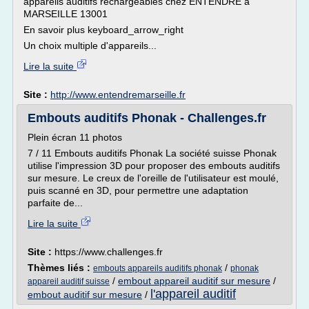
appareils auditifs rechargeables chez ENTENDRE à
MARSEILLE 13001
En savoir plus keyboard_arrow_right
Un choix multiple d'appareils...
Lire la suite
Site :
http://www.entendremarseille.fr
Embouts auditifs Phonak - Challenges.fr
Plein écran 11 photos
7 / 11 Embouts auditifs Phonak La société suisse Phonak
utilise l'impression 3D pour proposer des embouts auditifs
sur mesure. Le creux de l'oreille de l'utilisateur est moulé,
puis scanné en 3D, pour permettre une adaptation
parfaite de...
Lire la suite
Site :
https://www.challenges.fr
Thèmes liés :
/
embouts appareils auditifs phonak
phonak
/
embout appareil auditif sur mesure
/
appareil auditif suisse
l'appareil auditif
embout auditif sur mesure
/