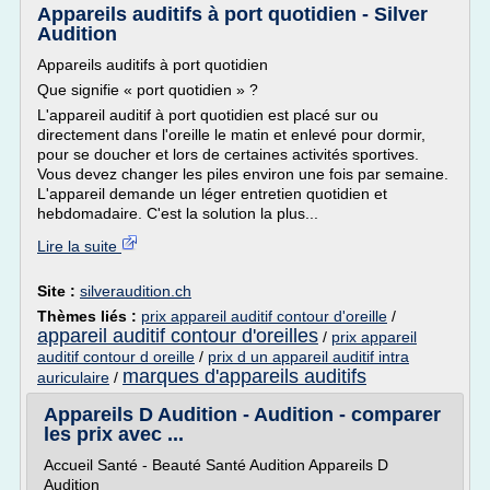
Appareils auditifs à port quotidien - Silver
Audition
Appareils auditifs à port quotidien
Que signifie « port quotidien » ?
L'appareil auditif à port quotidien est placé sur ou
directement dans l'oreille le matin et enlevé pour dormir,
pour se doucher et lors de certaines activités sportives.
Vous devez changer les piles environ une fois par semaine.
L'appareil demande un léger entretien quotidien et
hebdomadaire. C'est la solution la plus...
Lire la suite
Site :
silveraudition.ch
Thèmes liés :
prix appareil auditif contour d'oreille
/
appareil auditif contour d'oreilles
/
prix appareil
auditif contour d oreille
/
prix d un appareil auditif intra
marques d'appareils auditifs
auriculaire
/
Appareils D Audition - Audition - comparer
les prix avec ...
Accueil Santé - Beauté Santé Audition Appareils D
Audition