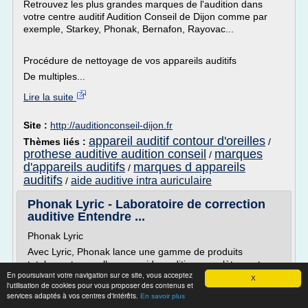
Retrouvez les plus grandes marques de l'audition dans
votre centre auditif Audition Conseil de Dijon comme par
exemple, Starkey, Phonak, Bernafon, Rayovac...
Procédure de nettoyage de vos appareils auditifs
De multiples...
Lire la suite
Site :
http://auditionconseil-dijon.fr
appareil auditif contour d'oreilles
Thèmes liés :
/
prothese auditive audition conseil
marques
/
d'appareils auditifs
marques d appareils
/
auditifs
aide auditive intra auriculaire
/
Phonak Lyric - Laboratoire de correction
auditive Entendre ...
Phonak Lyric
Avec Lyric, Phonak lance une gamme de produits
totalement nouvelle - une aide auditive complètement
En poursuivant votre navigation sur ce site, vous acceptez
invisible de l'extérieur qu'il est possible de porter 24h/24
X
l'utilisation de cookies pour vous proposer des contenus et
durant plusieurs mois. Ce concept s'est développé avec
services adaptés à vos centres d'intérêts.
En savoir plus
succès et suscite auprès des consommateurs beaucoup