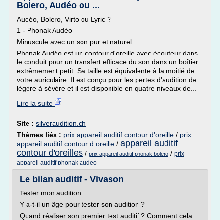
Bolero, Audéo ou ...
Audéo, Bolero, Virto ou Lyric ?
1 - Phonak Audéo
Minuscule avec un son pur et naturel
Phonak Audéo est un contour d'oreille avec écouteur dans
le conduit pour un transfert efficace du son dans un boîtier
extrêmement petit. Sa taille est équivalente à la moitié de
votre auriculaire. Il est conçu pour les pertes d'audition de
légère à sévère et il est disponible en quatre niveaux de...
Lire la suite
Site :
silveraudition.ch
Thèmes liés :
prix appareil auditif contour d'oreille
/
prix
appareil auditif
appareil auditif contour d oreille
/
contour d'oreilles
/
/
prix
prix appareil auditif phonak bolero
appareil auditif phonak audeo
Le bilan auditif - Vivason
Tester mon audition
Y a-t-il un âge pour tester son audition ?
Quand réaliser son premier test auditif ? Comment cela