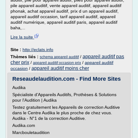
auditif, pile pour appareil auditif, piles pour appareil auditif,
pile appareil auditif, vente appareil auditif, appareil auditif
phonak, achat appareil auditif, prix d un appareil auditif,
appareil auditif occasion, tarif appareil auditif, appareil
auditif numérique, appareil auditif paris, appareil auditif
baha,...
Lire la suite
Site :
http://eclats.info
appareil auditif pas
Thèmes liés :
/
schema appareil auditif
cher prix
/
/
appareil auditif
appareil auditif occasion prix
appareil auditif moins cher
occasion
/
Reseaudelaudition.com - Find More Sites
Audika
Spécialiste d'Appareils Auditifs, Prothèses & Solutions
pour l'Audition | Audika
Testez gratuitement les Appareils de correction Auditive
dans le Centre Audika le plus proche de chez vous.
Audika - N°1 de la correction Auditive.
Audika.com
Marcbouletaudition