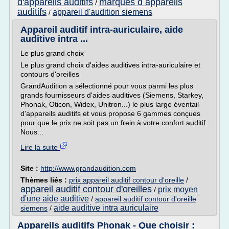
d'appareils auditifs
marques d appareils
/
auditifs
appareil d'audition siemens
/
Appareil auditif intra-auriculaire, aide
auditive intra ...
Le plus grand choix
Le plus grand choix d'aides auditives intra-auriculaire et
contours d'oreilles
GrandAudition a sélectionné pour vous parmi les plus
grands fournisseurs d'aides auditives (Siemens, Starkey,
Phonak, Oticon, Widex, Unitron...) le plus large éventail
d'appareils auditifs et vous propose 6 gammes conçues
pour que le prix ne soit pas un frein à votre confort auditif.
Nous...
Lire la suite
Site :
http://www.grandaudition.com
Thèmes liés :
prix appareil auditif contour d'oreille
/
appareil auditif contour d'oreilles
prix moyen
/
d'une aide auditive
/
appareil auditif contour d'oreille
aide auditive intra auriculaire
siemens
/
Appareils auditifs Phonak - Que choisir :