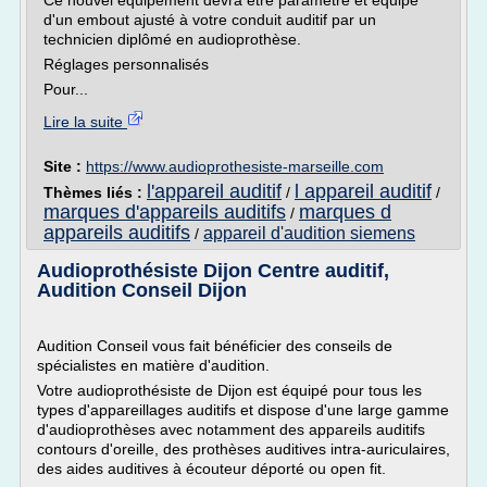
Ce nouvel équipement devra être paramétré et équipé
d'un embout ajusté à votre conduit auditif par un
technicien diplômé en audioprothèse.
Réglages personnalisés
Pour...
Lire la suite
Site :
https://www.audioprothesiste-marseille.com
l'appareil auditif
l appareil auditif
Thèmes liés :
/
/
marques d'appareils auditifs
marques d
/
appareils auditifs
appareil d'audition siemens
/
Audioprothésiste Dijon Centre auditif,
Audition Conseil Dijon
Audition Conseil vous fait bénéficier des conseils de
spécialistes en matière d'audition.
Votre audioprothésiste de Dijon est équipé pour tous les
types d'appareillages auditifs et dispose d'une large gamme
d'audioprothèses avec notamment des appareils auditifs
contours d'oreille, des prothèses auditives intra-auriculaires,
des aides auditives à écouteur déporté ou open fit.