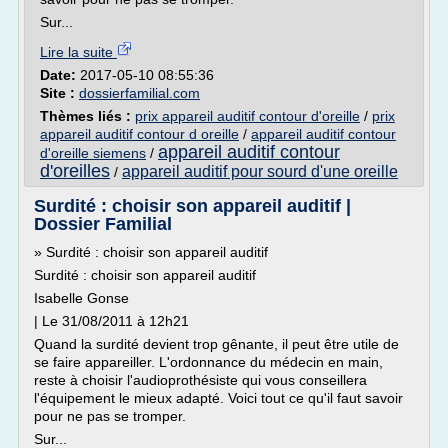
Sur...
Lire la suite
Date:
2017-05-10 08:55:36
Site :
dossierfamilial.com
Thèmes liés :
prix appareil auditif contour d'oreille
/
prix
appareil auditif contour d oreille
/
appareil auditif contour
appareil auditif contour
d'oreille siemens
/
d'oreilles
appareil auditif pour sourd d'une oreille
/
Surdité : choisir son appareil auditif |
Dossier Familial
» Surdité : choisir son appareil auditif
Surdité : choisir son appareil auditif
Isabelle Gonse
| Le 31/08/2011 à 12h21
Quand la surdité devient trop gênante, il peut être utile de
se faire appareiller. L'ordonnance du médecin en main,
reste à choisir l'audioprothésiste qui vous conseillera
l'équipement le mieux adapté. Voici tout ce qu'il faut savoir
pour ne pas se tromper.
Sur...