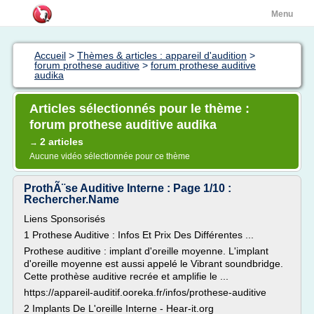
Menu
Accueil
>
Thèmes & articles : appareil d'audition
>
forum prothese auditive
>
forum prothese auditive
audika
Articles sélectionnés pour le thème :
forum prothese auditive audika
2 articles
→
Aucune vidéo sélectionnée pour ce thème
ProthÃ¨se Auditive Interne : Page 1/10 :
Rechercher.Name
Liens Sponsorisés
1 Prothese Auditive : Infos Et Prix Des Différentes ...
Prothese auditive : implant d'oreille moyenne. L'implant
d'oreille moyenne est aussi appelé le Vibrant soundbridge.
Cette prothèse auditive recrée et amplifie le ...
https://appareil-auditif.ooreka.fr/infos/prothese-auditive
2 Implants De L'oreille Interne - Hear-it.org