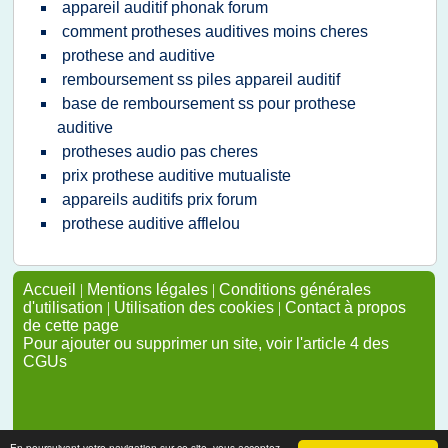
appareil auditif phonak forum
comment protheses auditives moins cheres
prothese and auditive
remboursement ss piles appareil auditif
base de remboursement ss pour prothese
auditive
protheses audio pas cheres
prix prothese auditive mutualiste
appareils auditifs prix forum
prothese auditive afflelou
Accueil
|
Mentions légales
|
Conditions générales
d'utilisation
|
Utilisation des cookies
|
Contact à propos
de cette page
Pour ajouter ou supprimer un site, voir l'article 4 des
CGUs
En poursuivant votre navigation sur ce site, vous acceptez