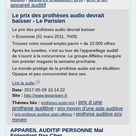
appareil auditif
Le prix des prothèses audio devrait
baisser - Le Parisien
Le prix des prothèses audio devrait baisser
> Economie |31 mars 2011, 7h00|
Trouvez votre nouvel emploi parmi + de 10.000 offres
Après les lunettes, c'est au tour de l'appareillage auditif
de s'ouvrir à la concurrence. Le groupe Afflelou inaugure
son premier magasin la semaine prochaine.
Le monde protégé de la prothèse audio est en ébullition.
Opaque et peu concurrentiel dans ses...
Lire la suite
Date:
2017-05-09 10:14:22
Site :
http://www.leparisien.fr
prix d une
Thèmes liés :
/
protheses audio prix
prothese auditive
prix moyen d'une aide auditive
/
prothese auditive prix
/
/
prix prothese auditive alain afflelou
moyen
APPAREIL AUDITIF PERSONNE Mal
Entendant Pas Cher ...