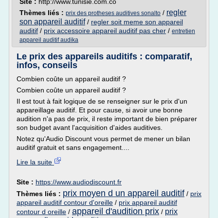
Site :
http://www.tunisie.com.co
regler
Thèmes liés :
/
prix des protheses auditives sonalto
son appareil auditif
/
regler soit meme son appareil
auditif
/
prix accessoire appareil auditif pas cher
/
entretien
appareil auditif audika
Le prix des appareils auditifs : comparatif,
infos, conseils
Combien coûte un appareil auditif ?
Combien coûte un appareil auditif ?
Il est tout à fait logique de se renseigner sur le prix d'un
appareillage auditif. Et pour cause, si avoir une bonne
audition n'a pas de prix, il reste important de bien préparer
son budget avant l'acquisition d'aides auditives.
Notez qu'Audio Discount vous permet de mener un bilan
auditif gratuit et sans engagement....
Lire la suite
Site :
https://www.audiodiscount.fr
prix moyen d un appareil auditif
Thèmes liés :
/
prix
appareil auditif contour d'oreille
/
prix appareil auditif
appareil d'audition prix
prix
contour d oreille
/
/