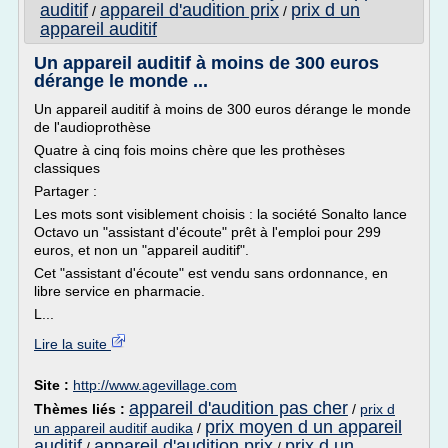
auditif
appareil d'audition prix
prix d un
/
/
appareil auditif
Un appareil auditif à moins de 300 euros
dérange le monde ...
Un appareil auditif à moins de 300 euros dérange le monde
de l'audioprothèse
Quatre à cinq fois moins chère que les prothèses
classiques
Partager :
Les mots sont visiblement choisis : la société Sonalto lance
Octavo un "assistant d'écoute" prêt à l'emploi pour 299
euros, et non un "appareil auditif".
Cet "assistant d'écoute" est vendu sans ordonnance, en
libre service en pharmacie.
L...
Lire la suite
Site :
http://www.agevillage.com
appareil d'audition pas cher
Thèmes liés :
/
prix d
prix moyen d un appareil
un appareil auditif audika
/
auditif
appareil d'audition prix
prix d un
/
/