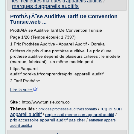
les meilleures marques d'appareils auditifs
/
marques d'appareils auditifs
ProthÃƒÂ¨se Auditive Tarif De Convention
Tunisie.web ...
ProthÃfÂ¨se Auditive Tarif De Convention Tunisie
Page 1/20 (Temps écoulé: 1.7397)
1 Prix Prothèse Auditive - Appareil Auditif - Ooreka
Critères de prix d'une prothèse auditive. Le prix d'une
prothèse auditive dépend de plusieurs critères : le modèle
(marque, fabricant) : un même modèle peut ...
https://appareil-
auditif.ooreka.fr/comprendre/prix_appareil_auditif
2 Tarif Prothèse...
Lire la suite
Site :
http://www.tunisie.com.co
regler son
Thèmes liés :
/
prix des protheses auditives sonalto
appareil auditif
/
regler soit meme son appareil auditif
/
prix accessoire appareil auditif pas cher
/
entretien appareil
auditif audika