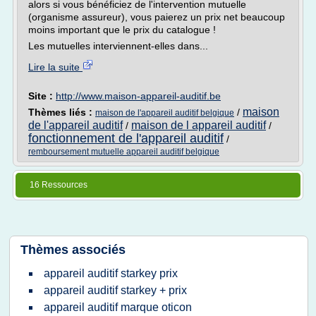
alors si vous bénéficiez de l'intervention mutuelle
(organisme assureur), vous paierez un prix net beaucoup
moins important que le prix du catalogue !
Les mutuelles interviennent-elles dans...
Lire la suite
Site :
http://www.maison-appareil-auditif.be
maison
Thèmes liés :
/
maison de l'appareil auditif belgique
de l'appareil auditif
maison de l appareil auditif
/
/
fonctionnement de l'appareil auditif
/
remboursement mutuelle appareil auditif belgique
16 Ressources
Thèmes associés
appareil auditif starkey prix
appareil auditif starkey + prix
appareil auditif marque oticon