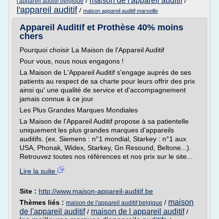
maison de l'appareil auditif
/
/
l'appareil auditif belgique
l'appareil auditif
/
maison appareil auditif marseille
Appareil Auditif et Prothèse 40% moins
chers
Pourquoi choisir La Maison de l'Appareil Auditif
Pour vous, nous nous engagons !
La Maison de L'Appareil Auditif s'engage auprès de ses
patients au respect de sa charte pour leurs offrir des prix
ainsi qu' une qualité de service et d'accompagnement
jamais connue à ce jour
Les Plus Grandes Marques Mondiales
La Maison de l'Appareil Auditif propose à sa patientelle
uniquement les plus grandes marques d'appareils
auditifs. (ex. Siemens : n°1 mondial, Starkey : n°1 aux
USA, Phonak, Widex, Starkey, Gn Resound, Beltone...).
Retrouvez toutes nos références et nos prix sur le site...
Lire la suite
Site :
http://www.maison-appareil-auditif.be
maison
Thèmes liés :
/
maison de l'appareil auditif belgique
de l'appareil auditif
maison de l appareil auditif
/
/