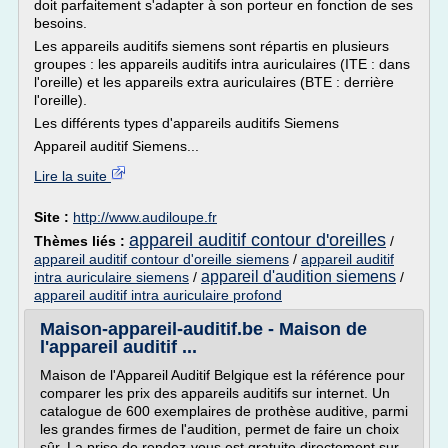
doit parfaitement s'adapter à son porteur en fonction de ses
besoins.
Les appareils auditifs siemens sont répartis en plusieurs
groupes : les appareils auditifs intra auriculaires (ITE : dans
l'oreille) et les appareils extra auriculaires (BTE : derrière
l'oreille).
Les différents types d'appareils auditifs Siemens
Appareil auditif Siemens...
Lire la suite
Site :
http://www.audiloupe.fr
appareil auditif contour d'oreilles
Thèmes liés :
/
appareil auditif contour d'oreille siemens
/
appareil auditif
appareil d'audition siemens
intra auriculaire siemens
/
/
appareil auditif intra auriculaire profond
Maison-appareil-auditif.be - Maison de
l'appareil auditif ...
Maison de l'Appareil Auditif Belgique est la référence pour
comparer les prix des appareils auditifs sur internet. Un
catalogue de 600 exemplaires de prothèse auditive, parmi
les grandes firmes de l'audition, permet de faire un choix
sûr. La prise de rendez-vous est gratuite directement sur