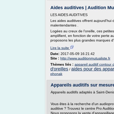
Aides auditives | Audition Mu
LES AIDES AUDITIVES
Les aides auditives offrent aujourd'hu
malentendantes .
Logées au creux de l'oreille, ces petite
amplifient, en fonction de votre perte a
proposons les plus grandes marques d'a
Lire la suite
Date:
2017-05-09 16:21:42
Site :
http://www.auditionmutualiste.fr
Thèmes liés :
appareil auditif contour 
d'oreilles
aides pour des appare
/
phonak
Appareils auditifs sur mesure
Appareils auditifs adaptés à Saint-Deni
Vous êtes à la recherche d'un audiopro
auditive ? Trouvez le centre Pro Auditi
Nous proposons la vente d'appareillag