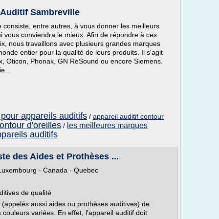
 Auditif Sambreville
e consiste, entre autres, à vous donner les meilleurs
 qui vous conviendra le mieux. Afin de répondre à ces
oix, nous travaillons avec plusieurs grandes marques
nde entier pour la qualité de leurs produits. Il s'agit
dex, Oticon, Phonak, GN ReSound ou encore Siemens.
e...
 pour appareils auditifs
/
appareil auditif contour
contour d'oreilles
les meilleures marques
/
areils auditifs
ste des Aides et Prothèses ...
- Luxembourg - Canada - Quebec
itives de qualité
 (appelés aussi aides ou prothèses auditives) de
ouleurs variées. En effet, l'appareil auditif doit