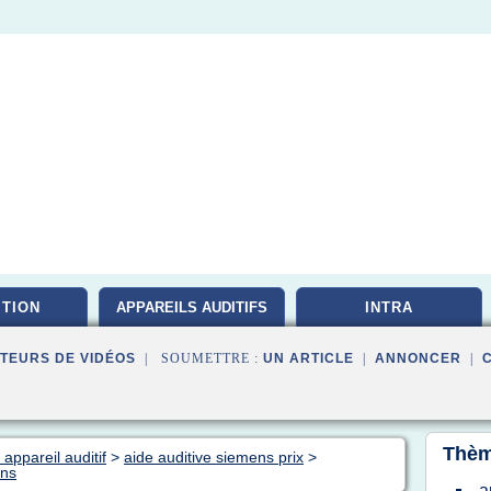
ITION
APPAREILS AUDITIFS
INTRA
TEURS DE VIDÉOS
| SOUMETTRE :
UN ARTICLE
|
ANNONCER
|
Thèm
appareil auditif
>
aide auditive siemens prix
>
ens
a