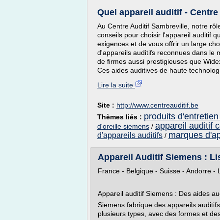
Quel appareil auditif - Centre
Au Centre Auditif Sambreville, notre rôl
conseils pour choisir l'appareil auditif
exigences et de vous offrir un large ch
d'appareils auditifs reconnues dans le mo
de firmes aussi prestigieuses que Wi
Ces aides auditives de haute technologi
Lire la suite
Site :
http://www.centreauditif.be
produits d'entretien
Thèmes liés :
appareil auditif 
d'oreille siemens
/
marques d'app
d'appareils auditifs
/
Appareil Auditif Siemens : Li
France - Belgique - Suisse - Andorre 
Appareil auditif Siemens : Des aides aud
Siemens fabrique des appareils auditifs
plusieurs types, avec des formes et des c