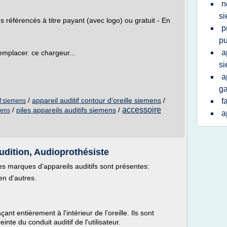
n
s
éférencés à titre payant (avec logo) ou gratuit - En
p
pu
a
remplacer. ce chargeur...
s
a
ga
/
appareil auditif contour d'oreille siemens
/
f
if siemens
accessoire
/
piles appareils auditifs siemens
/
mens
a
Audition, Audioprothésiste
es marques d'appareils auditifs sont présentes:
en d'autres.
ant entièrement à l'intérieur de l'oreille. Ils sont
nte du conduit auditif de l'utilisateur.