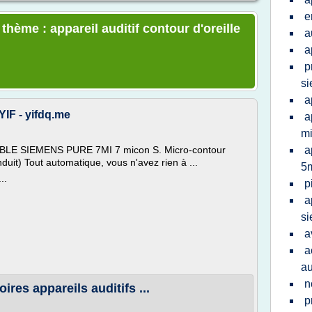
e
thème : appareil auditif contour d'oreille
a
a
p
s
a
YIF - yifdq.me
a
m
E SIEMENS PURE 7MI 7 micon S. Micro-contour
a
duit) Tout automatique, vous n'avez rien à ...
5
..
p
a
s
a
a
au
n
ires appareils auditifs ...
p