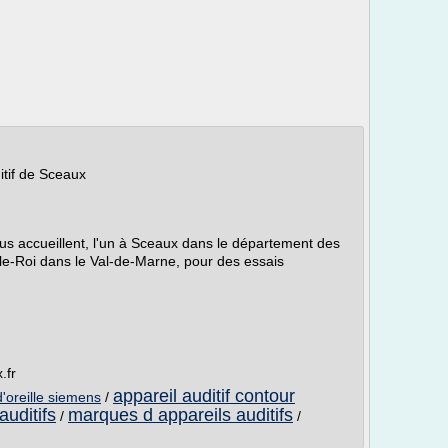
itif de Sceaux
ous accueillent, l'un à Sceaux dans le département des
-le-Roi dans le Val-de-Marne, pour des essais
.fr
appareil auditif contour
d'oreille siemens
/
auditifs
marques d appareils auditifs
/
/