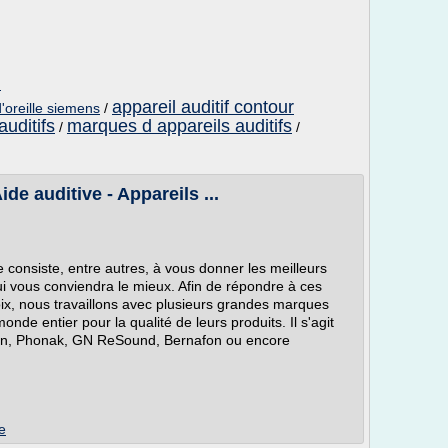
m
appareil auditif contour
d'oreille siemens
/
uditifs
marques d appareils auditifs
/
/
ide auditive - Appareils ...
e consiste, entre autres, à vous donner les meilleurs
 qui vous conviendra le mieux. Afin de répondre à ces
oix, nous travaillons avec plusieurs grandes marques
nde entier pour la qualité de leurs produits. Il s'agit
icon, Phonak, GN ReSound, Bernafon ou encore
e