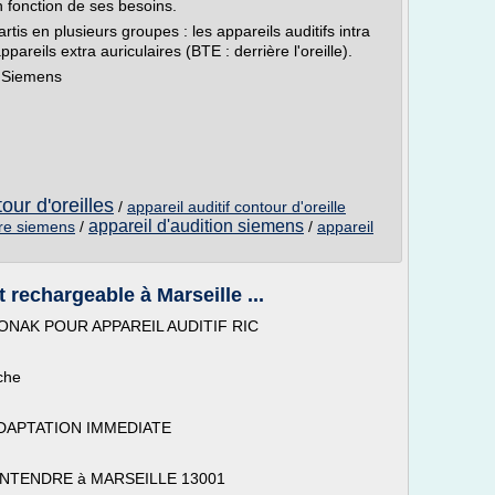
n fonction de ses besoins.
rtis en plusieurs groupes : les appareils auditifs intra
appareils extra auriculaires (BTE : derrière l'oreille).
s Siemens
tour d'oreilles
/
appareil auditif contour d'oreille
appareil d'audition siemens
aire siemens
/
/
appareil
t rechargeable à Marseille ...
ONAK POUR APPAREIL AUDITIF RIC
che
ADAPTATION IMMEDIATE
ez ENTENDRE à MARSEILLE 13001