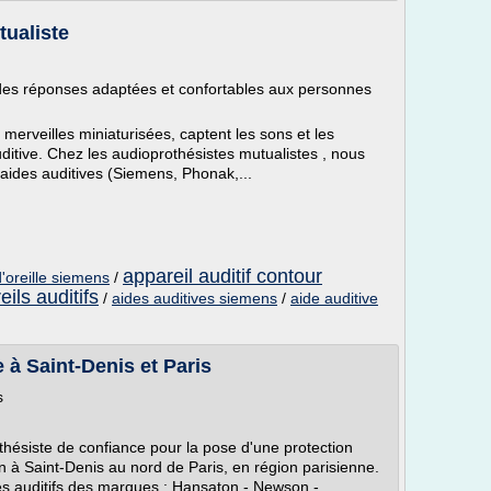
tualiste
i des réponses adaptées et confortables aux personnes
s merveilles miniaturisées, captent les sons et les
uditive. Chez les audioprothésistes mutualistes , nous
ides auditives (Siemens, Phonak,...
appareil auditif contour
d'oreille siemens
/
ils auditifs
/
aides auditives siemens
/
aide auditive
 à Saint-Denis et Paris
s
thésiste de confiance pour la pose d'une protection
on à Saint-Denis au nord de Paris, en région parisienne.
es auditifs des marques : Hansaton - Newson -