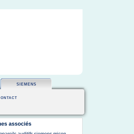
SIEMENS
CONTACT
es associés
ppareils auditifs siemens micon