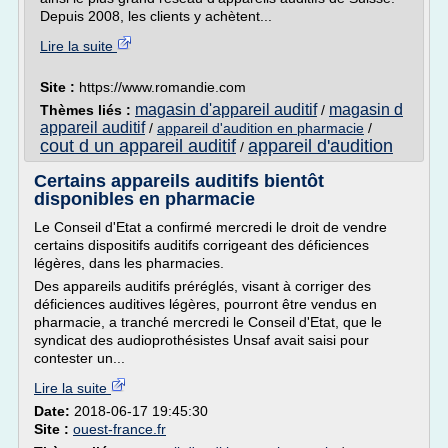
Depuis 2008, les clients y achètent...
Lire la suite
Site :
https://www.romandie.com
magasin d'appareil auditif
magasin d
Thèmes liés :
/
appareil auditif
/
appareil d'audition en pharmacie
/
cout d un appareil auditif
appareil d'audition
/
Certains appareils auditifs bientôt
disponibles en pharmacie
Le Conseil d'Etat a confirmé mercredi le droit de vendre
certains dispositifs auditifs corrigeant des déficiences
légères, dans les pharmacies.
Des appareils auditifs préréglés, visant à corriger des
déficiences auditives légères, pourront être vendus en
pharmacie, a tranché mercredi le Conseil d'Etat, que le
syndicat des audioprothésistes Unsaf avait saisi pour
contester un...
Lire la suite
Date:
2018-06-17 19:45:30
Site :
ouest-france.fr