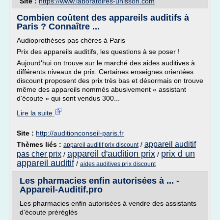
Site :
https://www.laboratoires-unisson.com
Combien coûtent des appareils auditifs à
Paris ? Connaître ...
Audioprothèses pas chères à Paris
Prix des appareils auditifs, les questions à se poser !
Aujourd'hui on trouve sur le marché des aides auditives à
différents niveaux de prix. Certaines enseignes orientées
discount proposent des prix très bas et désormais on trouve
même des appareils nommés abusivement « assistant
d'écoute » qui sont vendus 300...
Lire la suite
Site :
http://auditionconseil-paris.fr
appareil auditif
Thèmes liés :
/
appareil auditif prix discount
appareil d'audition prix
prix d un
pas cher prix
/
/
appareil auditif
/
aides auditives prix discount
Les pharmacies enfin autorisées à ... -
Appareil-Auditif.pro
Les pharmacies enfin autorisées à vendre des assistants
d'écoute préréglés