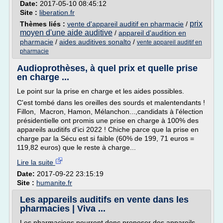
Date:
2017-05-10 08:45:12
Site :
liberation.fr
prix
Thèmes liés :
vente d'appareil auditif en pharmacie
/
moyen d'une aide auditive
/
appareil d'audition en
pharmacie
/
aides auditives sonalto
/
vente appareil auditif en
pharmacie
Audioprothèses, à quel prix et quelle prise
en charge ...
Le point sur la prise en charge et les aides possibles.
C'est tombé dans les oreilles des sourds et malentendants !
Fillon, Macron, Hamon, Mélanchon...,candidats à l'élection
présidentielle ont promis une prise en charge à 100% des
appareils auditifs d'ici 2022 ! Chiche parce que la prise en
charge par la Sécu est si faible (60% de 199, 71 euros =
119,82 euros) que le reste à charge...
Lire la suite
Date:
2017-09-22 23:15:19
Site :
humanite.fr
Les appareils auditifs en vente dans les
pharmacies | Viva ...
Les pharmaciens pourront donc proposer des appareils