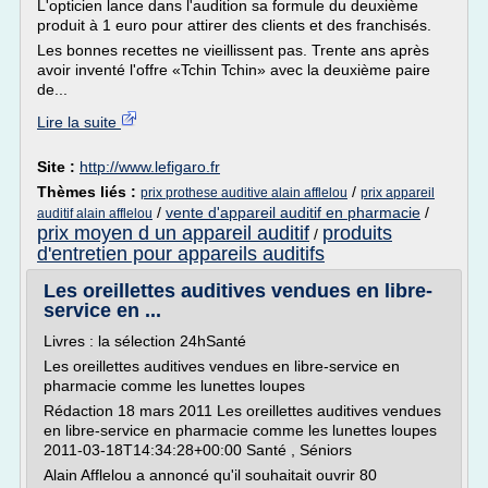
L'opticien lance dans l'audition sa formule du deuxième
produit à 1 euro pour attirer des clients et des franchisés.
Les bonnes recettes ne vieillissent pas. Trente ans après
avoir inventé l'offre «Tchin Tchin» avec la deuxième paire
de...
Lire la suite
Site :
http://www.lefigaro.fr
Thèmes liés :
/
prix prothese auditive alain afflelou
prix appareil
/
vente d'appareil auditif en pharmacie
/
auditif alain afflelou
prix moyen d un appareil auditif
produits
/
d'entretien pour appareils auditifs
Les oreillettes auditives vendues en libre-
service en ...
Livres : la sélection 24hSanté
Les oreillettes auditives vendues en libre-service en
pharmacie comme les lunettes loupes
Rédaction 18 mars 2011 Les oreillettes auditives vendues
en libre-service en pharmacie comme les lunettes loupes
2011-03-18T14:34:28+00:00 Santé , Séniors
Alain Afflelou a annoncé qu'il souhaitait ouvrir 80