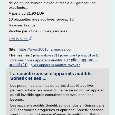
de vie et une tension élevée et stable qui garantit une
excellente...
À partir de 21,90 EUR
10 plaquettes piles auditives rayovac 13
Rayovac France
Vendue par lot de 60 piles, ces piles...
Lire la suite
Site :
https://www.1001pharmacies.com
Thèmes liés :
/
piles auditives 312 power one
pile auditive 10
piles appareils
/
piles appareils auditifs 13
/
power one
auditifs 10
/
piles appareils auditifs rayovac
La société suisse d'appareils auditifs
Sonetik et ses ...
Les personnes atteintes de pertes d'acuité auditive
peuvent acheter en moins d'une heure un nouvel appareil
auditif invisible après consultation et évaluation des
besoins.
Les appareils auditifs Sonetik sont vendus en Suisse dans
320 pharmacies drogueries et opticiens. Sonetik possède
ainsi le plus grand réseau d'appareils auditifs de Suisse.