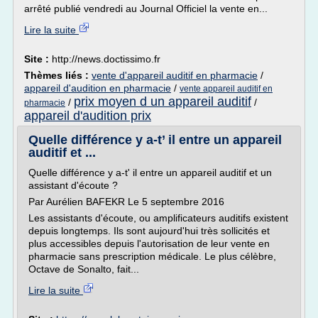
arrêté publié vendredi au Journal Officiel la vente en...
Lire la suite
Site :
http://news.doctissimo.fr
Thèmes liés :
vente d'appareil auditif en pharmacie
/
appareil d'audition en pharmacie
/
vente appareil auditif en
prix moyen d un appareil auditif
/
/
pharmacie
appareil d'audition prix
Quelle différence y a-t’ il entre un appareil
auditif et ...
Quelle différence y a-t' il entre un appareil auditif et un
assistant d'écoute ?
Par Aurélien BAFEKR Le 5 septembre 2016
Les assistants d'écoute, ou amplificateurs auditifs existent
depuis longtemps. Ils sont aujourd'hui très sollicités et
plus accessibles depuis l'autorisation de leur vente en
pharmacie sans prescription médicale. Le plus célèbre,
Octave de Sonalto, fait...
Lire la suite