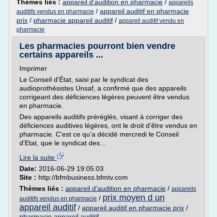
Thèmes liés :
appareil d'audition en pharmacie
/
appareils
/
appareil auditif en pharmacie
auditifs vendus en pharmacie
prix
/
pharmacie appareil auditif
/
appareil auditif vendu en
pharmacie
Les pharmacies pourront bien vendre
certains appareils ...
Imprimer
Le Conseil d'État, saisi par le syndicat des
audioprothésistes Unsaf, a confirmé que des appareils
corrigeant des déficiences légères peuvent être vendus
en pharmacie.
Des appareils auditifs préréglés, visant à corriger des
déficiences auditives légères, ont le droit d'être vendus en
pharmacie. C'est ce qu'a décidé mercredi le Conseil
d'Etat, que le syndicat des...
Lire la suite
Date:
2016-06-29 19:05:03
Site :
http://bfmbusiness.bfmtv.com
Thèmes liés :
appareil d'audition en pharmacie
/
appareils
prix moyen d un
/
auditifs vendus en pharmacie
appareil auditif
/
appareil auditif en pharmacie prix
/
pharmacie appareil auditif