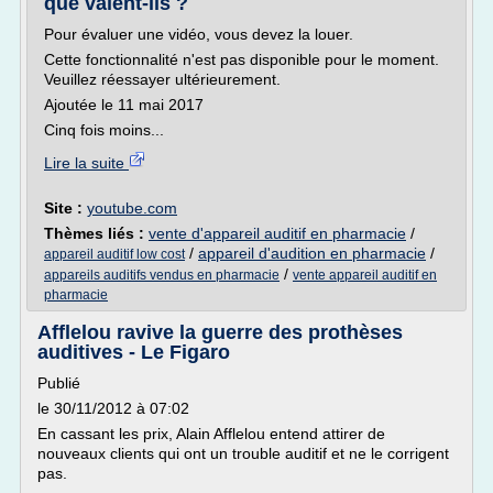
que valent-ils ?
Pour évaluer une vidéo, vous devez la louer.
Cette fonctionnalité n'est pas disponible pour le moment.
Veuillez réessayer ultérieurement.
Ajoutée le 11 mai 2017
Cinq fois moins...
Lire la suite
Site :
youtube.com
Thèmes liés :
vente d'appareil auditif en pharmacie
/
/
appareil d'audition en pharmacie
/
appareil auditif low cost
/
appareils auditifs vendus en pharmacie
vente appareil auditif en
pharmacie
Afflelou ravive la guerre des prothèses
auditives - Le Figaro
Publié
le 30/11/2012 à 07:02
En cassant les prix, Alain Afflelou entend attirer de
nouveaux clients qui ont un trouble auditif et ne le corrigent
pas.