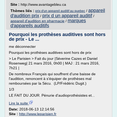
Site :
http://www.avantagebleu.ca
appareil
Thèmes liés :
/
prix d'un appareil auditif au quebec
d'audition prix
prix d un appareil auditif
/
/
marques
appareil d'audition en pharmacie
/
d'appareils auditifs
Pourquoi les prothèses auditives sont hors
de prix - Le ...
me déconnecter
Pourquoi les prothèses auditives sont hors de prix
> Le Parisien > Fait du jour |Séverine Cazes et Daniel
Rosenweg| 21 mars 2016, 0h00 | MAJ : 21 mars 2016,
7h21 |
De nombreux Français qui souffrent d'une baisse de
l'audition, renoncent à s'équiper de prothèses mal
remboursées par la Sécu. (LP/Frédéric Dugit.)
1/3
LE FAIT DU JOUR. Pénurie d'audioprothésistes et...
Lire la suite
Date:
2018-06-13 12:14:56
Site :
http://www.leparisien.fr