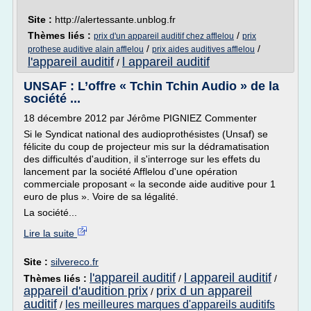
Site :
http://alertessante.unblog.fr
Thèmes liés :
/
prix d'un appareil auditif chez afflelou
prix
/
/
prothese auditive alain afflelou
prix aides auditives afflelou
l'appareil auditif
l appareil auditif
/
UNSAF : L’offre « Tchin Tchin Audio » de la
société ...
18 décembre 2012 par Jérôme PIGNIEZ Commenter
Si le Syndicat national des audioprothésistes (Unsaf) se
félicite du coup de projecteur mis sur la dédramatisation
des difficultés d'audition, il s'interroge sur les effets du
lancement par la société Afflelou d'une opération
commerciale proposant « la seconde aide auditive pour 1
euro de plus ». Voire de sa légalité.
La société...
Lire la suite
Site :
silvereco.fr
l'appareil auditif
l appareil auditif
Thèmes liés :
/
/
appareil d'audition prix
prix d un appareil
/
auditif
les meilleures marques d'appareils auditifs
/