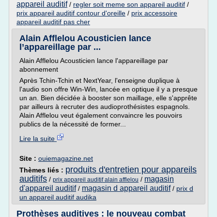
appareil auditif
/
regler soit meme son appareil auditif
/
prix appareil auditif contour d'oreille
/
prix accessoire
appareil auditif pas cher
Alain Afflelou Acousticien lance
l’appareillage par ...
Alain Afflelou Acousticien lance l'appareillage par
abonnement
Après Tchin-Tchin et NextYear, l'enseigne duplique à
l'audio son offre Win-Win, lancée en optique il y a presque
un an. Bien décidée à booster son maillage, elle s'apprête
par ailleurs à recruter des audioprothésistes espagnols.
Alain Afflelou veut également convaincre les pouvoirs
publics de la nécessité de former...
Lire la suite
Site :
ouiemagazine.net
produits d'entretien pour appareils
Thèmes liés :
auditifs
magasin
/
/
prix appareil auditif alain afflelou
d'appareil auditif
magasin d appareil auditif
/
/
prix d
un appareil auditif audika
Prothèses auditives : le nouveau combat