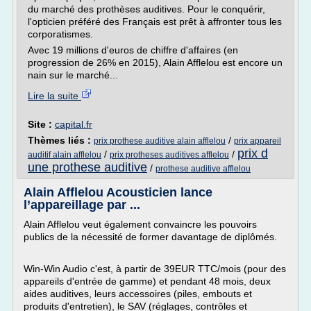
du marché des prothèses auditives. Pour le conquérir,
l'opticien préféré des Français est prêt à affronter tous les
corporatismes.
Avec 19 millions d'euros de chiffre d'affaires (en
progression de 26% en 2015), Alain Afflelou est encore un
nain sur le marché...
Lire la suite
Site :
capital.fr
Thèmes liés :
/
prix prothese auditive alain afflelou
prix appareil
prix d
/
/
auditif alain afflelou
prix protheses auditives afflelou
une prothese auditive
/
prothese auditive afflelou
Alain Afflelou Acousticien lance
l’appareillage par ...
Alain Afflelou veut également convaincre les pouvoirs
publics de la nécessité de former davantage de diplômés.
Win-Win Audio c'est, à partir de 39EUR TTC/mois (pour des
appareils d'entrée de gamme) et pendant 48 mois, deux
aides auditives, leurs accessoires (piles, embouts et
produits d'entretien), le SAV (réglages, contrôles et