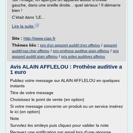
gauche, dans une oreille droite... quel sérieux ! Il démarre
bien !
C'était dans 'LE...
Lire la suite
Site :
http://www.ciao.fr
Thèmes liés :
/
prix d'un appareil auditif chez afflelou
appareil
/
/
auditif pas cher afflelou
prix prothese auditive alain afflelou
prix
/
appareil auditif alain afflelou
prix aides auditives afflelou
Avis ALAIN AFFLELOU : Prothèse auditive a
1 euro
Publiez votre message sur ALAIN AFFLELOU en quelques
instants
Titre de votre message
Choisissez le point de vente (en option)
Si votre message concerne un produit ou un service insérez
le ici (en option)
Note
Survolez les smileys puis cliquez pour valider la note
Recevez une notification par email lors d'une réponse