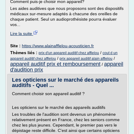
Comment puis-je choisir mon appareil?
Les aides auditives que nous proposons sont des dispositifs
médicaux sur-mesure adaptés à chacune des oreilles de
chaque patient. Seul un audioprothésiste pourra évaluer
vos...
Lire la suite
Site :
https://www.alainafflelou-acousticien.fr
Thèmes liés :
/
prix d'un appareil auditif chez afflelou
cout d un
/
/
appareil auditif chez afflelou
prix appareil auditif alain afflelou
appareil auditif prix et remboursement
appareil
/
d'audition prix
Les opticiens sur le marché des appareils
auditifs - Quel ...
Comment choisir son appareil auditif ?
Les opticiens sur le marché des appareils auditifs
Les troubles de l'audition sont devenus un phénomène
relativement présent en France, chez les seniors comme
chez les plus jeunes. Cependant, le premier pas vers le
dépistage reste difficile. C'est ainsi que certains opticiens