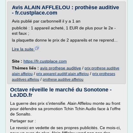
Avis ALAIN AFFLELOU : prothèse auditive
- fr.custplace.com
Avis publié par carbonneill il y a 1 an
publicité : 1 appareil acheté, 1 EUR de plus pour le 2e -
est faux ;
la plaquette donne le prix de 2 appareils et ne reprend...
Lire la suite
Site :
https://fr.custplace.com
Thèmes liés :
avis prothese auditive
/
prix prothese auditive
/
/
alain afflelou
prix appareil auditif alain afflelou
prix protheses
/
auditives afflelou
prothese auditive afflelou
Octave réveille le marché du Sonotone -
LeJDD.fr
La guerre des prix s'intensifie. Alain Afflelou monte au front
pour défendre sa promotion Tchin Tchin Audio face à l'offre
de Sonalto.
Partager sur :
Le revoici en vedette de ses propres publicités. Ce mois-ci,