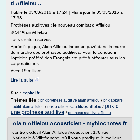
d’Afflelou ...
Publié le 09/03/2016 à 17:24 | Mis à jour le 09/03/2016 à
17:33
Prothèses auditives : le nouveau combat d'Afflelou
© SP Alain Afflelou
Tous droits réservés
Après l'optique, Alain Afflelou lance un pavé dans la marre
du marché des prothèses auditives. Pour le conquérir,
l'opticien préféré des Français est prêt à affronter tous les
corporatismes.
Avec 19 millions...
Lire la suite
Site :
capital.fr
Thèmes liés :
/
prix prothese auditive alain afflelou
prix appareil
prix d
/
/
auditif alain afflelou
prix protheses auditives afflelou
une prothese auditive
/
prothese auditive afflelou
Alain Afflelou Acousticien - myblocnotes.fr
centre exclusif Alain Afflelou Acousticien, 178 rue
Nationale à Villefranche, où il vous prodigue le meilleur