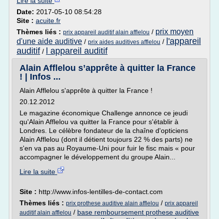
Lire la suite
Date:
2017-05-10 08:54:28
Site :
acuite.fr
prix moyen
Thèmes liés :
/
prix appareil auditif alain afflelou
l'appareil
d'une aide auditive
/
/
prix aides auditives afflelou
auditif
l appareil auditif
/
Alain Afflelou s’apprête à quitter la France
! | Infos ...
Alain Afflelou s'apprête à quitter la France !
20.12.2012
Le magazine économique Challenge annonce ce jeudi
qu'Alain Afflelou va quitter la France pour s'établir à
Londres. Le célèbre fondateur de la chaîne d'opticiens
Alain Afflelou (dont il détient toujours 22 % des parts) ne
s'en va pas au Royaume-Uni pour fuir le fisc mais « pour
accompagner le développement du groupe Alain...
Lire la suite
Site :
http://www.infos-lentilles-de-contact.com
Thèmes liés :
/
prix prothese auditive alain afflelou
prix appareil
/
base remboursement prothese auditive
auditif alain afflelou