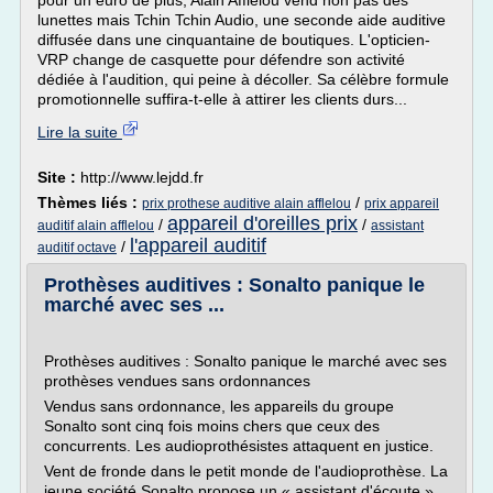
pour un euro de plus, Alain Afflelou vend non pas des
lunettes mais Tchin Tchin Audio, une seconde aide auditive
diffusée dans une cinquantaine de boutiques. L'opticien-
VRP change de casquette pour défendre son activité
dédiée à l'audition, qui peine à décoller. Sa célèbre formule
promotionnelle suffira-t-elle à attirer les clients durs...
Lire la suite
Site :
http://www.lejdd.fr
Thèmes liés :
/
prix prothese auditive alain afflelou
prix appareil
appareil d'oreilles prix
/
/
auditif alain afflelou
assistant
l'appareil auditif
/
auditif octave
Prothèses auditives : Sonalto panique le
marché avec ses ...
Prothèses auditives : Sonalto panique le marché avec ses
prothèses vendues sans ordonnances
Vendus sans ordonnance, les appareils du groupe
Sonalto sont cinq fois moins chers que ceux des
concurrents. Les audioprothésistes attaquent en justice.
Vent de fronde dans le petit monde de l'audioprothèse. La
jeune société Sonalto propose un « assistant d'écoute »