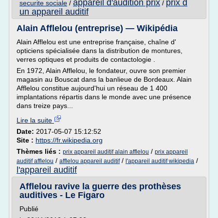
appareil d'audition prix
prix d
securite sociale
/
/
un appareil auditif
Alain Afflelou (entreprise) — Wikipédia
Alain Afflelou est une entreprise française, chaîne d'
opticiens spécialisée dans la distribution de montures,
verres optiques et produits de contactologie .
En 1972, Alain Afflelou, le fondateur, ouvre son premier
magasin au Bouscat dans la banlieue de Bordeaux. Alain
Afflelou constitue aujourd'hui un réseau de 1 400
implantations répartis dans le monde avec une présence
dans treize pays...
Lire la suite
Date:
2017-05-07 15:12:52
Site :
https://fr.wikipedia.org
Thèmes liés :
/
prix appareil auditif alain afflelou
prix appareil
/
/
/
auditif afflelou
afflelou appareil auditif
l'appareil auditif wikipedia
l'appareil auditif
Afflelou ravive la guerre des prothèses
auditives - Le Figaro
Publié