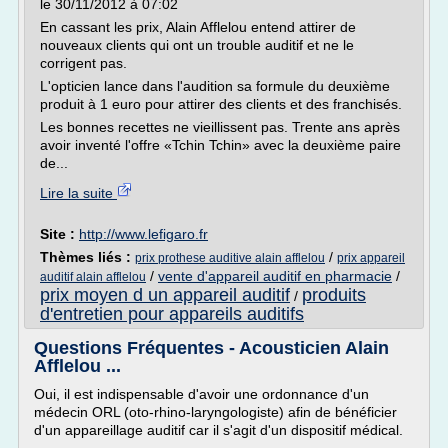
le 30/11/2012 à 07:02
En cassant les prix, Alain Afflelou entend attirer de
nouveaux clients qui ont un trouble auditif et ne le
corrigent pas.
L'opticien lance dans l'audition sa formule du deuxième
produit à 1 euro pour attirer des clients et des franchisés.
Les bonnes recettes ne vieillissent pas. Trente ans après
avoir inventé l'offre «Tchin Tchin» avec la deuxième paire
de...
Lire la suite
Site :
http://www.lefigaro.fr
Thèmes liés :
/
prix prothese auditive alain afflelou
prix appareil
/
vente d'appareil auditif en pharmacie
/
auditif alain afflelou
prix moyen d un appareil auditif
produits
/
d'entretien pour appareils auditifs
Questions Fréquentes - Acousticien Alain
Afflelou ...
Oui, il est indispensable d'avoir une ordonnance d'un
médecin ORL (oto-rhino-laryngologiste) afin de bénéficier
d'un appareillage auditif car il s'agit d'un dispositif médical.