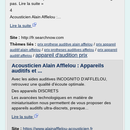
pas. Lire la suite »
4
Acousticien Alain Afflelou :...
Lire la suite
Site :
http://fr.searchnow.com
Thèmes liés :
/
prix prothese auditive alain afflelou
prix appareil
/
/
auditif alain afflelou
prix protheses auditives afflelou
prix appareil
appareil d'audition prix
/
auditif afflelou
Acousticien Alain Afflelou : Appareils
auditifs et ...
Avec les aides auditives INCOGNITO D'AFFLELOU,
retrouvez une qualité d'écoute optimale.
Des appareils DISCRETS
Les avancées technologiques en matière de
miniaturisation nous permettent de vous proposer des
appareils auditifs ultra-discrets, presque...
Lire la suite
Site :
https://www.alainafflelou-acousticien.fr