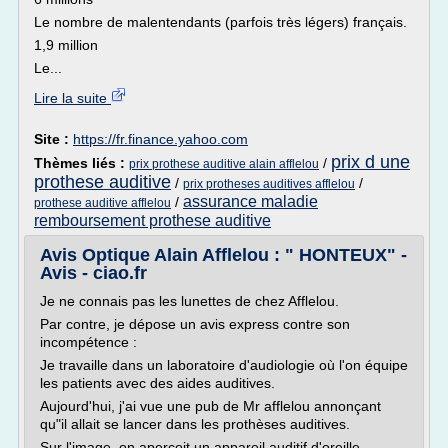
Le nombre de malentendants (parfois très légers) français.
1,9 million
Le...
Lire la suite
Site :
https://fr.finance.yahoo.com
prix d une
Thèmes liés :
/
prix prothese auditive alain afflelou
prothese auditive
/
/
prix protheses auditives afflelou
assurance maladie
/
prothese auditive afflelou
remboursement prothese auditive
Avis Optique Alain Afflelou : " HONTEUX" -
Avis - ciao.fr
Je ne connais pas les lunettes de chez Afflelou.
Par contre, je dépose un avis express contre son
incompétence :
Je travaille dans un laboratoire d'audiologie où l'on équipe
les patients avec des aides auditives.
Aujourd'hui, j'ai vue une pub de Mr afflelou annonçant
qu"il allait se lancer dans les prothèses auditives.
Sur l'image, on aperçoit un appareil auditif d'oreille