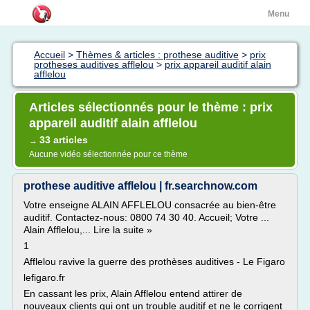
Menu
Accueil
>
Thèmes & articles : prothese auditive
>
prix
protheses auditives afflelou
>
prix appareil auditif alain
afflelou
Articles sélectionnés pour le thème : prix
appareil auditif alain afflelou
33 articles
→
Aucune vidéo sélectionnée pour ce thème
prothese auditive afflelou | fr.searchnow.com
Votre enseigne ALAIN AFFLELOU consacrée au bien-être
auditif. Contactez-nous: 0800 74 30 40. Accueil; Votre ...
Alain Afflelou,... Lire la suite »
1
Afflelou ravive la guerre des prothèses auditives - Le Figaro
lefigaro.fr
En cassant les prix, Alain Afflelou entend attirer de
nouveaux clients qui ont un trouble auditif et ne le corrigent